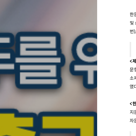
한문
및
번)
<
문
소재
였다
<
지
자