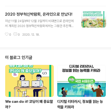
입니다! STEAM 교육이란 무엇일까요? 창의적 과학기술
인재를 육성하고자 추진되는 교육방식인 STEAM은 ‘Sci
2020 정부혁신박람회, 온라인으로 만났다!
ence, Technology, Engineering, Arts & Mathem
글 내용
atics’의 약칭으로 과학, 기술, 공학, 예술, 수학 교과 간의
지난 11월 24일부터 12월 3일까지 비대면으로 온라인에
통합적인 교육방식을 의미합니다. 한마디로 STEAM 교육
서 개최된 2020 정부혁신박람회에서는 그동안 추진해온
은 “과학기술에 대한 학생들의 흥미와 이해를 높이고 과학
정부혁신 성과들을 한 자리에서 확인할 수 있었는데요! 볼
기술 기반의 융합적 소양과 실생활의 문제 해결력을 배양
0
0
2020. 12. 18.
것, 즐길 것, 나눔도 많았던 이번 2020 정부혁신박람회!
하는 교육”인 것입니다. STEAM 교육의 뜻에 대해 알았으
과연 어떠했는지, 교육부 서포터즈와 함께 살펴볼까요? #
니 ..
정부혁신 #박람회 #온라인박람회 #교육부 #서포터즈 ※
위 기사는 2020 교육부 국민서포터즈의 의견으로 작성되
었습니다.
이 블로그 인기글
We can do it! 코딩이 왜 중요할
디지털 리터러시, 정보를 읽는 능
까?
력을 키워라