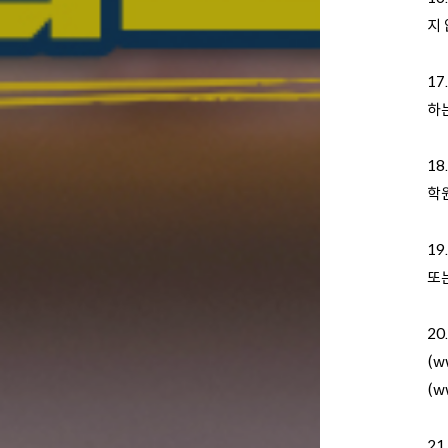
지
1
하
1
학
19
또
2
(
ww
(w
21