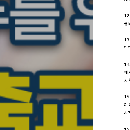
1
퓨
1
업
14
에
시할
1
이 
사전
16