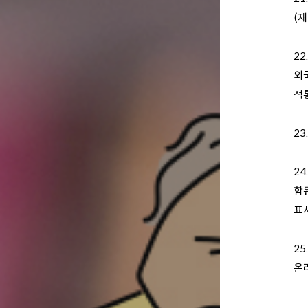
(
22
외
적
23
24
함
표시
2
온