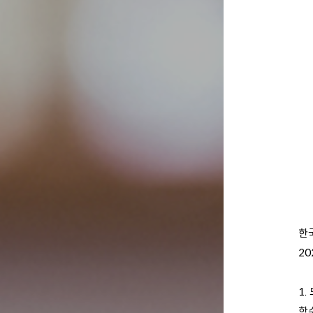
한
20
1.
학