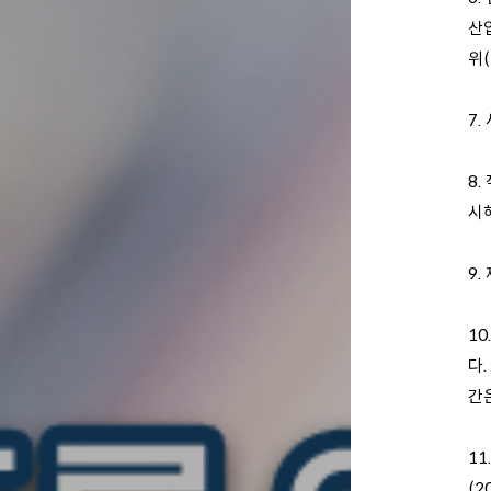
산
위(
7.
8.
시
9.
1
다.
간은
1
(2