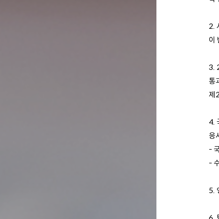
2.
이
3.
통과
제
4.
응
- 
- 
5.
6