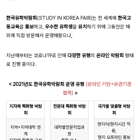
한국유학박람회
(STUDY IN KOREA FAIR)는 전 세계에
한국고
둥교육
을
홍보
하고,
우수한 유학생
을
유치
하기 위해 그동안은 해
외에 직접 방문해서 운영해왔으나,
지난해부터는 코로나19로 인해
다양한 유형
의
온라인 박람회
형태
로 진행 중이다.
< 2021년도 한국유학박람회 운영 유형
(온라인 기반+유관기관
협력)
>
지자체 특화형 박람
전문대 특화형 박람
국가별 맞춤형 박람
회
회
회
현지어/현지시간 적
지역+지역대학 연
대학별전문직업과
용,
계
정
현지 오프라인 홍보