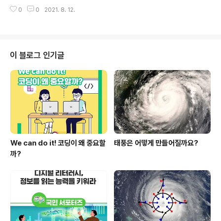
85%이상 ‘개선되었다’ 응답 - 학부모 ‘안전한 교육 환경
0
0
2021. 8. 12.
조성’, 교원 ‘안정적 근무 여건 조성’ 중점 추진 필요하다 응
답 ◈ 유치원 공공성 강화 및 사립유치원 지원 방안의 추진
상황 집중 점검 - 국공립유치원 확충 및 서비스 개선(방과
후 과정, 통학버스 등) 지속 추진 - 2022년부터 사립유치
원 교원도 육아휴직 수당 받을 수 있도록 사전 준비 ◈ 교
이 블로그 인기글
육분야 성희롱·성폭력 근절대책 추진상황 점검 및 향후 과
제 - 디지털 성폭력을 포함한 초중등 학생 성희롱·성폭력
실태조사 추진(2021.10.) - 대학 내 성폭력 전담기구(인권
센터) 설치 의무화 및 성비위 대응체계·기능 강화 - 불법..
We can do it! 코딩이 왜 중요할
태풍은 어떻게 만들어질까요?
까?