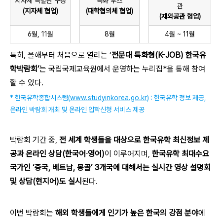
지자체 특별관 구성
특화 부스
관
(지자체 협업)
(대학협의체 협업)
(재외공관 협업)
6월, 11월
8월
4월 ~ 11월
특히, 올해부터 처음으로 열리는 ‘
전문대
특화형(K-JOB) 한국유
학박람회’
는 국립국제교육원에서 운영하는 누리집*을 통해 참여
할 수 있다.
* 한국유학종합시스템(
www.studyinkorea.go.kr
) : 한국유학 정보 제공,
온라인 박람회 개최 및 온라인 입학신청 서비스 제공
박람회 기간 중,
전 세계 학생들을 대상으로 한국유학 최신정보 제
공과 온라인 상담(한국어‧영어)
이 이루어지며,
한국유학 최대수요
국가인 ‘중국, 베트남, 몽골’ 3개국에 대해서는 실시간 영상 설명회
및 상담(현지어)도 실시
된다.
이번 박람회는
해외 학생들에게 인기가 높은 한국의 강점 분야
에