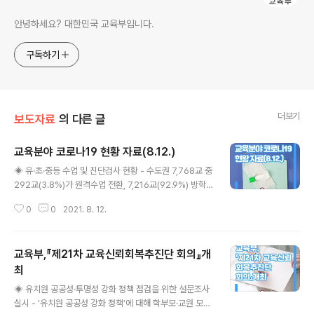
안녕하세요? 대한민국 교육부입니다.
구독하기
더보기
보도자료
의 다른 글
교육분야 코로나19 현황 자료(8.12.)
글 내용
◈ 유·초·중등 수업 및 진단검사 현황 - 수도권 7,768교 중
292교(3.8%)가 원격수업 전환, 7,216교(92.9%) 방학
(전국 20,512교 중 450교(2.2%)가 원격수업 전환, 18,
0
0
2021. 8. 12.
298교(89.2%) 방학) - 전체 학생 593만 명 중 20만 명
(3.4%) 등교수업 실시 - 8.5.∼8.11.간 일 평균 학생 125.
7명, 교직원 11.1명 확진 ◈ 대학 코로나19 확진자 발생 보
교육부,『제21차 교육신뢰회복추진단 회의』개
고 현황 - 8.5.∼8.11.간 일 평균 학생 64.6명, 교직원 7.1
명 확진 1. 유·초·중등 등교수업 및 진단검사 현황 등 학교
최
글 내용
현황(8.12. 10시 기준) 구 분 학교 수 (잠정) 등교수업 학교
◈ 유치원 공공성·투명성 강화 정책 점검을 위한 설문조사
(밀집도 조정 등) 원격수업 학교 방학 등 수도권 서울 2,17
실시 - ‘유치원 공공성 강화 정책’에 대해 학부모·교원 모두
1 141 208 1,822 인천 9..