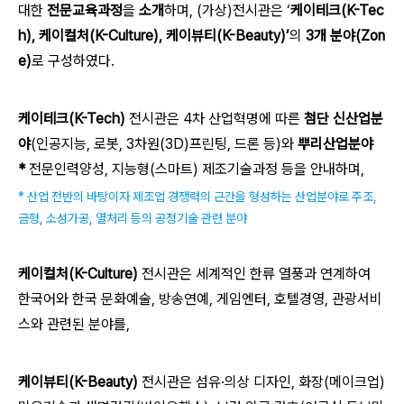
대한
전문교육과정
을
소개
하며, (가상)전시관은 ‘
케이테크(K-Tec
h), 케이컬처(K-Culture), 케이뷰티(K-Beauty)’
의
3개 분야(Zon
e)
로 구성하였다.
케이테크(K-Tech)
전시관은 4차 산업혁명에 따른
첨단 신산업분
야
(인공지능, 로봇, 3차원(3D)프린팅, 드론 등)와
뿌리산업분야
*
전문인력양성, 지능형(스마트) 제조기술과정 등을 안내하며,
* 산업 전반의 바탕이자 제조업 경쟁력의 근간을 형성하는 산업분야로 주조,
금형, 소성가공, 열처리 등의 공정기술 관련 분야
케이컬처(K-Culture)
전시관은 세계적인 한류 열풍과 연계하여
한국어와 한국 문화예술, 방송연예, 게임엔터, 호텔경영, 관광서비
스와 관련된 분야를,
케이뷰티(K-Beauty)
전시관은 섬유·의상 디자인, 화장(메이크업)