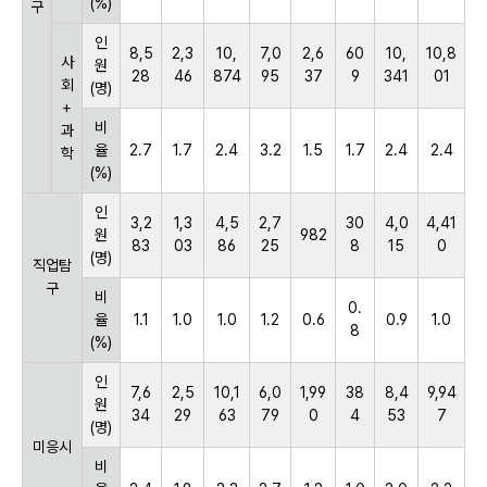
(%)
구
인
8,5
2,3
10,
7,0
2,6
60
10,
10,8
사
원
28
46
874
95
37
9
341
01
회
(명)
+
비
과
율
2.7
1.7
2.4
3.2
1.5
1.7
2.4
2.4
학
(%)
인
3,2
1,3
4,5
2,7
30
4,0
4,41
원
982
83
03
86
25
8
15
0
(명)
직업탐
구
비
0.
율
1.1
1.0
1.0
1.2
0.6
0.9
1.0
8
(%)
인
7,6
2,5
10,1
6,0
1,99
38
8,4
9,94
원
34
29
63
79
0
4
53
7
(명)
미응시
비