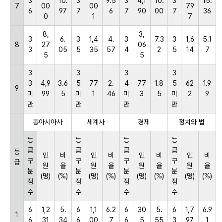
3
10.
3
9.5
3
4,1
10.
3
15.
7
00
00
79
6
97
7
6
7
90
00
7
36
0
1
7
8,
3,
3
6.
3
1,4
4.
3
7.3
3
1,6
5.1
8
27
06
3
05
5
35
57
4
2
5
14
7
5
5
3
3
3
3
3
4,9
3.6
5
77
2.
4
77
1.8
5
62
1.9
9
미
99
5
미
1
46
미
3
5
미
2
9
만
만
만
만
동아시아사
세계사
경제
정치와 법
등
등
등
등
급
급
급
급
등
인
비
인
비
인
비
인
비
구
구
구
구
급
원
율
원
율
원
율
원
율
분
분
분
분
(명)
(%)
(명)
(%)
(명)
(%)
(명)
(%)
점
점
점
점
수
수
수
수
6
1,2
5.
6
1,1
6.2
6
30
5.
6
1,7
6.9
1
6
31
34
6
00
7
6
5
55
3
97
1