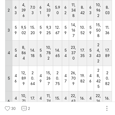
4,
4,
11,
10,
6
7.0
6
5.9
6
8.
6
8.
2
39
33
34
96
3
3
1
0
2
42
3
03
6
9
8
2
14,
15,
5
9,5
15.
5
9,3
12.
5
10.
5
11.
3
16
50
9
02
20
9
25
67
9
52
9
36
7
8
2
8,
10,
23,
5
14.
5
14.
5
17.
5
4,
17.
4
86
78
37
4
18
5
65
4
35
3
43
89
4
2
0
2
2
12,
2
15,
2
26,
2
4
4
4
19.
4
8,
5
89
0.
26
0.
70
0.
6
9
7
82
6
42
9
64
7
75
9
82
5
10,
11,
22,
22,
4
17.
4
15.
4
16.
4
16.
6
71
74
63
16
1
15
1
96
0
80
1
23
9
4
0
0
30
2