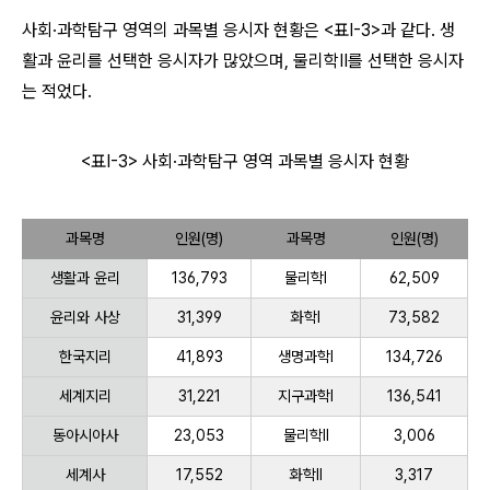
사회·과학탐구 영역의 과목별 응시자 현황은 <표Ⅰ-3>과 같다. 생
활과 윤리를 선택한 응시자가 많았으며, 물리학Ⅱ를 선택한 응시자
는 적었다.
<표Ⅰ-3> 사회·과학탐구 영역 과목별 응시자 현황
과목명
인원(명)
과목명
인원(명)
생활과 윤리
136,793
물리학Ⅰ
62,509
윤리와 사상
31,399
화학Ⅰ
73,582
한국지리
41,893
생명과학Ⅰ
134,726
세계지리
31,221
지구과학Ⅰ
136,541
동아시아사
23,053
물리학Ⅱ
3,006
세계사
17,552
화학Ⅱ
3,317