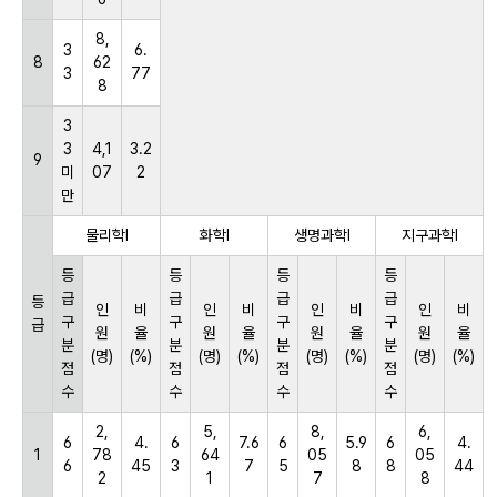
8,
3
6.
8
62
3
77
8
3
3
4,1
3.2
9
미
07
2
만
물리학Ⅰ
화학Ⅰ
생명과학Ⅰ
지구과학Ⅰ
등
등
등
등
급
급
급
급
등
인
비
인
비
인
비
인
비
구
구
구
구
급
원
율
원
율
원
율
원
율
분
분
분
분
(명)
(%)
(명)
(%)
(명)
(%)
(명)
(%)
점
점
점
점
수
수
수
수
2,
5,
8,
6,
6
4.
6
7.6
6
5.9
6
4.
1
78
64
05
05
6
45
3
7
5
8
8
44
2
1
7
8