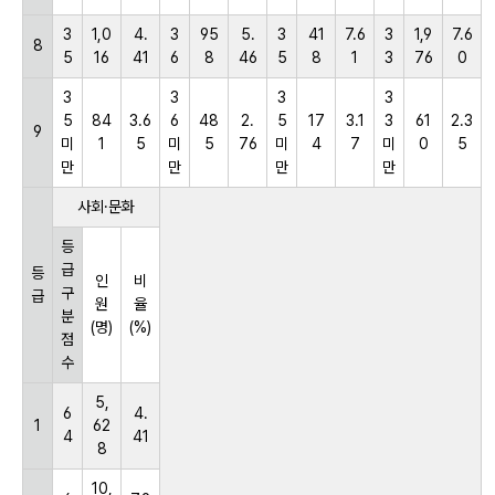
3
1,0
4.
3
95
5.
3
41
7.6
3
1,9
7.6
8
5
16
41
6
8
46
5
8
1
3
76
0
3
3
3
3
5
84
3.6
6
48
2.
5
17
3.1
3
61
2.3
9
미
1
5
미
5
76
미
4
7
미
0
5
만
만
만
만
사회·문화
등
급
등
인
비
구
급
원
율
분
(명)
(%)
점
수
5,
6
4.
1
62
4
41
8
10,