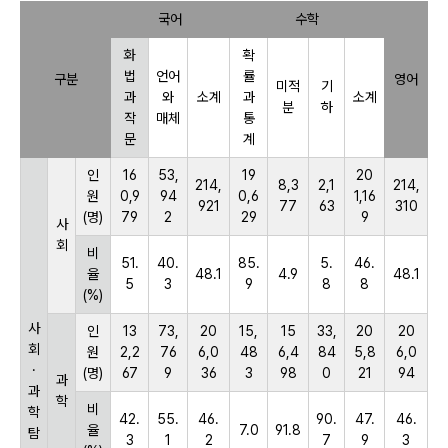
국어
수학
화
확
법
언어
률
구분
영어
미적
기
과
와
소계
과
소계
분
하
작
매체
통
문
계
인
16
53,
19
20
214,
8,3
2,1
214,
원
0,9
94
0,6
1,16
921
77
63
310
(명)
79
2
29
9
사
회
비
51.
40.
85.
5.
46.
율
48.1
4.9
48.1
5
3
9
8
8
(%)
사
인
13
73,
20
15,
15
33,
20
20
회
원
2,2
76
6,0
48
6,4
84
5,8
6,0
·
(명)
67
9
36
3
98
0
21
94
과
과
학
비
학
42.
55.
46.
90.
47.
46.
율
7.0
91.8
탐
3
1
2
7
9
3