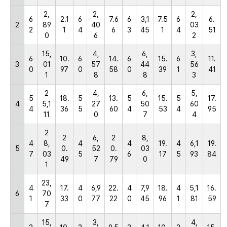
2,
2,
2,
6
2.1
6
7.6
6
3,1
7.5
6
6.
2
89
40
03
2
1
4
6
3
45
1
4
51
0
6
2
15,
4,
6,
3,
6
10.
6
14.
6
15.
6
11.
3
01
57
44
56
0
97
0
58
0
39
1
41
1
8
8
3
2
4,
6,
5,
5
18.
5
13.
5
15.
5
17.
4
5,1
27
50
60
4
36
5
60
4
53
4
95
11
0
7
4
2
2
6,
2
8,
4
8,
4
4
19.
4
6,1
19.
5
0.
52
0.
03
7
03
5
6
17
5
93
84
49
7
79
0
1
23,
4
17.
4
6,9
22.
4
7,9
18.
4
5,1
16.
6
70
1
33
0
77
22
0
45
96
1
81
59
7
15,
3,
4,