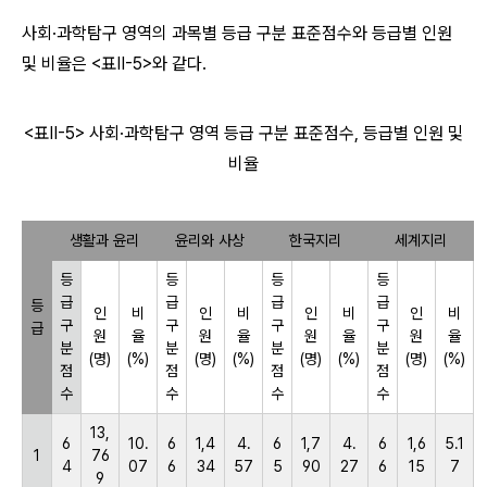
사회·과학탐구 영역의 과목별 등급 구분 표준점수와 등급별 인원
및 비율은 <표Ⅱ-5>와 같다.
<표Ⅱ-5> 사회·과학탐구 영역 등급 구분 표준점수, 등급별 인원 및
비율
생활과 윤리
윤리와 사상
한국지리
세계지리
등
등
등
등
급
급
급
급
등
인
비
인
비
인
비
인
비
구
구
구
구
급
원
율
원
율
원
율
원
율
분
분
분
분
(명)
(%)
(명)
(%)
(명)
(%)
(명)
(%)
점
점
점
점
수
수
수
수
13,
6
10.
6
1,4
4.
6
1,7
4.
6
1,6
5.1
1
76
4
07
6
34
57
5
90
27
6
15
7
9