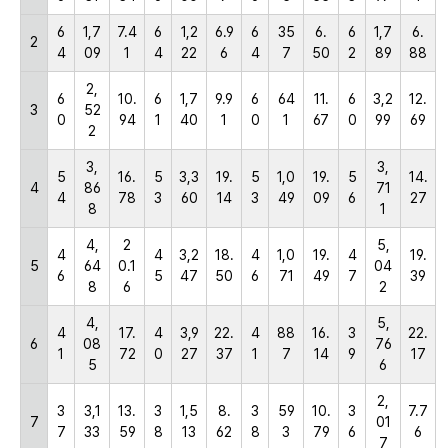
6
1,7
7.4
6
1,2
6.9
6
35
6.
6
1,7
6.
2
4
09
1
4
22
6
4
7
50
2
89
88
2,
6
10.
6
1,7
9.9
6
64
11.
6
3,2
12.
3
52
0
94
1
40
1
0
1
67
0
99
69
2
3,
3,
5
16.
5
3,3
19.
5
1,0
19.
5
14.
4
86
71
4
78
3
60
14
3
49
09
6
27
8
1
4,
2
5,
4
4
3,2
18.
4
1,0
19.
4
19.
5
64
0.1
04
6
5
47
50
6
71
49
7
39
8
6
2
4,
5,
4
17.
4
3,9
22.
4
88
16.
3
22.
6
08
76
1
72
0
27
37
1
7
14
9
17
5
6
2,
3
3,1
13.
3
1,5
8.
3
59
10.
3
7.7
7
01
7
33
59
8
13
62
8
3
79
6
6
7