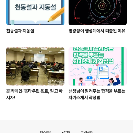
천동설과 지동설
명왕성이 행성계에서 퇴출된 이유
高카페인·高타우린 음료, 알고 마
선생님이 알려주는 합격을 부르는
시자!
자기소개서 작성법
의안내
티스토리
로그인
고객센터