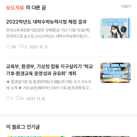
더보기
보도자료
의 다른 글
2022학년도 대학수학능력시험 채점 결과
글 내용
한국교육과정평가원(원장 강태중)은 지난 11월 18일(목)
전국적으로 실시된 2022학년도 대학수학능력시험(이하
수능) 채점 결과를 12월 10일(금)에 수험생에게 통지한다.
30
2
2021. 12. 9.
개인별 성적통지표는 접수한 곳(재학 중인 학교, 시험 지구
교육청, 출신 학교 등)을 통하여 수험생에게 교부하며, ‘성
적통지표 교부 및 온라인 성적증명서 발급’에 대한 안내문
교육부, 환경부, 기상청 합동 지구살리기 ‘학교
을 수능 홈페이지(www.suneung.re.kr )에 게시하였다
([붙임] 참조). 아울러 수험생 진학 지도를 위해「영역/과목
기후·환경교육 운영성과 공유회’ 개최
글 내용
별 등급 구분 표준점수 및 도수분포」자료도 공개한다. 202
◈ 환경일기장 및 환경방학탐구생활(워크북) 쓰기 우수사
2학년도 수능에 응시한 수험생은 448,138명으로 재학생
례 소개 ◈ 가상공간(메타버스)에서 기후·환경과제 탐구활
은 318,693명, 졸업생과 검정고시 합격자 등은 129,445
동 시연 영상 상영 ◈ 학생 동아리 및 교사 연구모임 우수
명이었다. 영역별 응시자 수는 국어 영역 446,580명,..
1
0
2021. 12. 8.
사례 발표 등 성과 공유 교육부(부총리 겸 장관 유은혜), 환
경부(장관 한정애), 기상청(청장 박광석)은 탄소중립 비전
선언 1주년을 맞아 초·중·고등학교 학생들이 올 한해 지구
를 살리기 위해 활동한 성과를 공유하고, 우수자에게 시상
하는 ‘학교 기후·환경교육 운영성과 공유회’를 12월 8일
이 블로그 인기글
(수) 개최하였다. 이 날 환경일기장, 환경방학탐구생활(환
경방학프로젝트 워크북), 환경동아리, 교사환경교육연구모