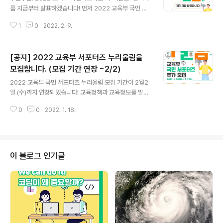
를 지금부터 발표하겠습니다! 먼저 2022 교육부 국민 서
포터즈 "누리울림"에 관심을 갖고 지원해주신 모든 분들께
1
0
2022. 2. 9.
감사의 인사를 드립니다. 넘치는 열정과 뛰어난 능력을 가
진 분들의 많은 지원으로 심사숙고 끝에 20명의 개인 서포
터즈와 10팀의 팀 서포터즈를 최종으로 선정하게 되었습
[공지] 2022 교육부 서포터즈 누리울림을
니다! 2022년 교육부와 함께 할 국민 서포터즈분들의 합
격을 진심으로 축하드립니다!! 그럼 지금 바로 국민 서포터
모집합니다. (모집 기간 연장 ~2/2)
글 내용
즈 '누리울림' 합격자를 발표하겠습니다.
2022 교육부 국민 서포터즈 누리울림 모집 기간이 2월2
일 (수)까지 연장되었습니다! 교육정책과 교육정보를 발빠
르게 전달하고, 국민의 시선에서 교육분야 홍보가 될 수 있
0
0
2022. 1. 18.
도록 교육부와 함께하는 서포터즈 누리울림 모집 기간이 2
월 2일(수)까지 연장되었으니 많은 참여 부탁드립니다! htt
ps://blog.naver.com/moeblog/222624936652
이 블로그 인기글