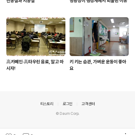
천동설과 지동설
명왕성이 행성계에서 퇴출된 이유
高카페인·高타우린 음료, 알고 마
키 키는 습관, 가벼운 운동이 좋아
시자!
요
의안내
티스토리
로그인
고객센터
© Daum Corp.