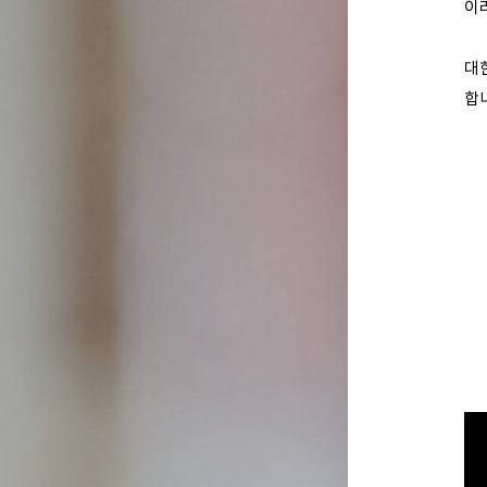
이
대
합