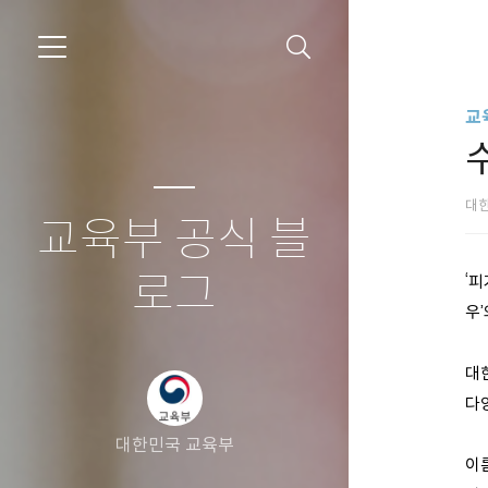
교
대
교육부 공식 블
로그
‘
우’
대한
다
대한민국 교육부
이