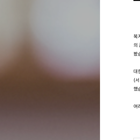
복
의
봤
대
(
했
여