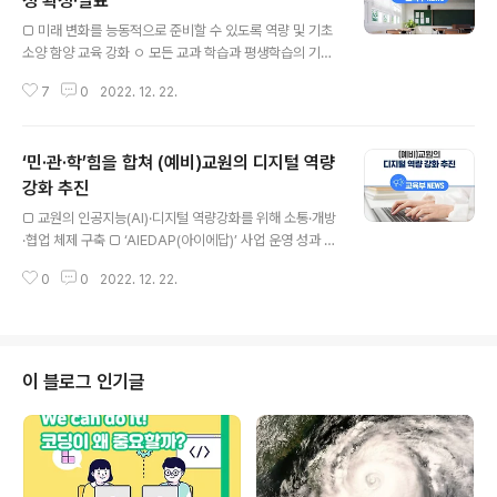
정 확정·발표
글 내용
□ 미래 변화를 능동적으로 준비할 수 있도록 역량 및 기초
소양 함양 교육 강화 ㅇ 모든 교과 학습과 평생학습의 기반
이 되는 언어‧수리‧디지털 기초소양 강화 ㅇ 지속 가능한 미
7
0
2022. 12. 22.
래를 위한 공동체 역량 강화 및 환경‧생태교육 확대, 디지털
기초소양 강화 및 정보교육 확대 □ 학생의 자기주도성, 창
의력과 인성을 키워주는 개별 맞춤형 교육 강화 ㅇ 학교급
‘민·관·학’힘을 합쳐 (예비)교원의 디지털 역량
전환 시기에 필요한 학습과 학교생활 적응을 위한 진로연
계교육 도입 ㅇ 학생 맞춤형 과목 선택권 확대, 학습에 대한
강화 추진
글 내용
성찰과 책임 강화 등 □ 학교 현장의 자율적인 혁신 지원 및
□ 교원의 인공지능(AI)·디지털 역량강화를 위해 소통·개방
유연한 교육과정으로 개선 ㅇ 학교자율시간으로 지역 연계
·협업 체제 구축 □ ‘AIEDAP(아이에답)’ 사업 운영 성과 공
교육 및 학교와 학생의 필요에 따른 다양한 선택과목 개설
유 및 차년도 사업 방향성 모색 교육부(부총리 겸 교육부장
활성화 ㅇ 학점 기반의 유연한 교육과정, 진로 선택 및 융합
0
0
2022. 12. 22.
관 이주호)는 예비·현직교원의 인공지능(AI)·디지털 역량
선택과목 재구조..
강화를 위해 구축된 민·관·학의 종합 지원 체제인 ‘AIEDAP
(아이에답)’ 운영 성과를 공유하고 발전 방안을 모색하기
위해 12월 22일(목)부터 23일(금)까지 이틀간 제주도에
서 연수회(워크숍)를 개최한다. ※ AIEDAP(AI Educatio
이 블로그 인기글
n Alliance & Policy lab) : 아이에답, 미래교육과 디지털
교육혁신으로 아이들의 미래 삶과 궁금증에 답한다. 교육
부는 지난 8월 새 정부의 중점 국정과제인 ‘100만 디지털
인재양성’의 원활한 이행을 위해 ..