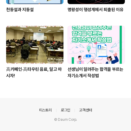
천동설과 지동설
명왕성이 행성계에서 퇴출된 이유
高카페인·高타우린 음료, 알고 마
선생님이 알려주는 합격을 부르는
시자!
자기소개서 작성법
의안내
티스토리
로그인
고객센터
© Daum Corp.