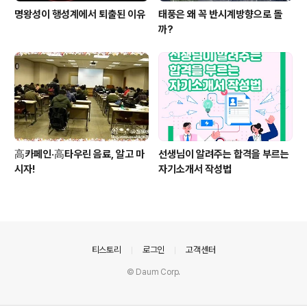
명왕성이 행성계에서 퇴출된 이유
태풍은 왜 꼭 반시계방향으로 돌
까?
高카페인·高타우린 음료, 알고 마
선생님이 알려주는 합격을 부르는
시자!
자기소개서 작성법
의안내
티스토리
로그인
고객센터
© Daum Corp.