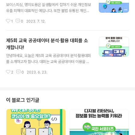
보이스피싱, 명의도용은 실생활에서 접하기 쉬운 개인정보
유출 피해의 대표적인 예입니다. 또한 불법 유통된 개인정
보로 아이디를 만들거나 정부 및 금융기관을 사칭해 대출
1
0
2023. 7. 12.
및 지원금 신청 등의 문자를 통해 피싱 사이트로 유도하기
도 합니다. 오늘은 정보보호의 날을 맞아 모두가 알고 지켜
야 할 정보보호에 대해 알아보고 관련 교육, 정보 등을 함께
제5회 교육 공공데이터 분석·활용 대회를 소
소개하겠습니다. 정보보호의 날 2009년 7월 우리나라의
주요 정부기관, 포털 사이트 등이 분산 서비스 거부 공격,
개합니다!
글 내용
디도스(DDos)를 당하며 일시 마비된 사건이 있었습니다.
안녕하세요, 오늘은 제5회 교육 공공데이터 분석·활용대회
이후 정부에서는 국민의 정보보호 생활화, 기업의 정보보
를 소개하고자 합니다. 대회는 교육 공공데이터 이용을 활
호 인식 전환과 실천을 위해 정보보호의 날을 매년 7월 둘
성화하고 학생들의 데이터 문제해결능력(리터러시) 향상과
째 주 수요일로 제정했습니다. 안전한 개인정보를 위한 5
2
0
2023. 6. 23.
창업 아이디어, 교육정책을 발굴하기 위해 2019년부터 매
가지 수칙 교육부 개인정보보호포..
년 개최되고 있습니다. 여기서 ‘공공데이터’는 무엇일까요?
공공기관이 직무상 생성 또는 취득하여 관리하는 행정, 인
구, 의료, 교통 등 전자화된 파일(텍스트, 수치, 이미지, 동
영상, 오디오 등)의 모든 정보를 말하는데요. 따라서, 교육
이 블로그 인기글
공공데이터는 교육부, 시도교육청, 교육 유관기관 등에 축
적된 교육 관련 데이터를 의미합니다. 교육 공공데이터는
공공데이터포털(data.go.kr)의 ‘교육’ 카테고리와 학교 알
리미, 유치원 알리미, 교육통계서비스 등 아래의 누리집에
서도 확인할 수 있습..