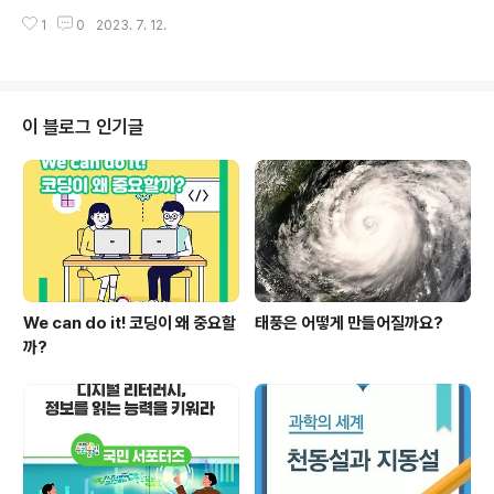
험학습 장소 검색 기능을 제공합니다. 제가 직접 활용했을
보로 아이디를 만들거나 정부 및 금융기관을 사칭해 대출
때 좋았던 점은 관심 있는 키워드로 장소를 쉽게 찾을 수 있
1
0
2023. 7. 12.
및 지원금 신청 등의 문자를 통해 피싱 사이트로 유도하기
었고, 현재 위치한 곳에서 체험할 수 있는 공간들을 세부 정
도 합니다. 오늘은 정보보호의 날을 맞아 모두가 알고 지켜
보를 포함해 빠르고 쉽게 확인할 ..
야 할 정보보호에 대해 알아보고 관련 교육, 정보 등을 함께
소개하겠습니다. 정보보호의 날 2009년 7월 우리나라의
주요 정부기관, 포털 사이트 등이 분산 서비스 거부 공격,
이 블로그 인기글
디도스(DDos)를 당하며 일시 마비된 사건이 있었습니다.
이후 정부에서는 국민의 정보보호 생활화, 기업의 정보보
호 인식 전환과 실천을 위해 정보보호의 날을 매년 7월 둘
째 주 수요일로 제정했습니다. 안전한 개인정보를 위한 5
가지 수칙 교육부 개인정보보호포..
We can do it! 코딩이 왜 중요할
태풍은 어떻게 만들어질까요?
까?