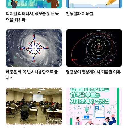
디지털 리터러시, 정보를 읽는 능
천동설과 지동설
력을 키워라
태풍은 왜 꼭 반시계방향으로 돌
명왕성이 행성계에서 퇴출된 이유
까?