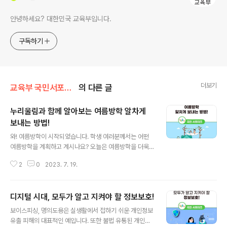
안녕하세요? 대한민국 교육부입니다.
구독하기
더보기
교육부 국민서포터즈
의 다른 글
누리울림과 함께 알아보는 여름방학 알차게
보내는 방법!
글 내용
와! 여름방학이 시작되었습니다. 학생 여러분께서는 어떤
여름방학을 계획하고 계시나요? 오늘은 여름방학을 더욱
알차게 보낼 수 있는 다양한 프로그램을 소개하려고 합니
2
0
2023. 7. 19.
다. 의미 있는 프로그램들에 참여하고, 재미있는 체험을 통
해 유익한 정보를 배울 수 있는 곳들! 함께 확인해 볼까요?
오프라인 체험학습 소개 가장 먼저 소개할 곳은 체험학습
디지털 시대, 모두가 알고 지켜야 할 정보보호!
지도 방방콕콕입니다. 실제로 학습 장소에 방문하여 다양
글 내용
한 활동을 체험하고 싶을 때 사용할 수 있는 서비스인데요.
보이스피싱, 명의도용은 실생활에서 접하기 쉬운 개인정보
학생과 학부모, 교사 등 체험활동이 필요한 분들을 위해 체
유출 피해의 대표적인 예입니다. 또한 불법 유통된 개인정