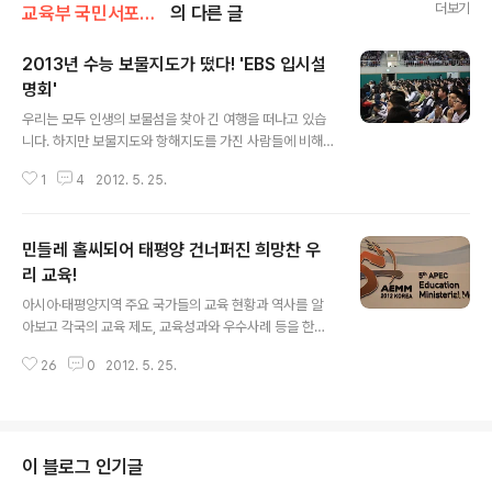
더보기
교육부 국민서포터즈
의 다른 글
2013년 수능 보물지도가 떴다! 'EBS 입시설
명회'
글 내용
우리는 모두 인생의 보물섬을 찾아 긴 여행을 떠나고 있습
니다. 하지만 보물지도와 항해지도를 가진 사람들에 비해
지도가 없는 사람들은 시간도 많이 걸리고 시행착오도 많
1
4
2012. 5. 25.
이 하게 됩니다. 성인이 될 무렵 인생의 큰 전환점을 주는
'대학 입시'도 마찬가지입니다. 더군다나 지방은 수도권과
달리 입시에 관한 정보를 얻기가 쉽지는 않습니다. 이에 경
민들레 홀씨되어 태평양 건너퍼진 희망찬 우
남 교육청은 EBS와 MOU(양해각서: 서로에게 일정기간동
안 우선협상권을 부여, 배타적인 협상을 한다는 약속)을 체
리 교육!
글 내용
결하여 지방학생들에게 입시 정보를 제공하고 있습니다.
아시아·태평양지역 주요 국가들의 교육 현황과 역사를 알
지난 5월 12일 진주 국립 경상대학교에서는 2,100여 명의
아보고 각국의 교육 제도, 교육성과와 우수사례 등을 한눈
학생, 학부모, 교사와 교육청 관계자들이 참석하여 EBS 대
에 볼 수 있다면 참 좋을 텐데. 이런 곳이 어디 없을까?? 천
표강사들의 입시 설명회가 성황리에 막을 내렸습니다.이어
26
0
2012. 5. 25.
년의 고도 경주, 현대 호텔 다이아몬드 홀에서 5월 21일(월
진 5월 19일에는 국립 창원대..
요일)부터 5월 24일(목요일)까지 열리는 교육홍보관에서
그에 대한 명쾌한 답을 찾을 수 있습니다. 미국 중국 일본
러시아 호주 캐나다 등 21개 회원국이 참가하였으며, 한국
교육의 우수성을 홍보하는 영상도 상영되어 한국교육의 미
이 블로그 인기글
래 비전을 세계의 많은 나라가 알 수 있습니다. 또한, 운영