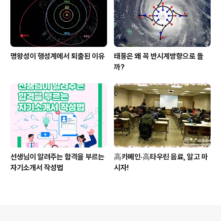
명왕성이 행성계에서 퇴출된 이유
태풍은 왜 꼭 반시계방향으로 돌
까?
선생님이 알려주는 합격을 부르는
高카페인·高타우린 음료, 알고 마
자기소개서 작성법
시자!
의안내