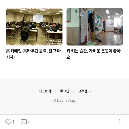
高카페인·高타우린 음료, 알고 마
키 키는 습관, 가벼운 운동이 좋아
시자!
요
의안내
티스토리
로그인
고객센터
© Daum Corp.
1
4