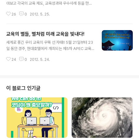
아보고 각국의 교육 제도, 교육성과와 우수사례 등을 한눈
에 볼 수 있다면 참 좋을 텐데. 이런 곳이 어디 없을까?? 천
26
0
2012. 5. 25.
년의 고도 경주, 현대 호텔 다이아몬드 홀에서 5월 21일(월
요일)부터 5월 24일(목요일)까지 열리는 교육홍보관에서
그에 대한 명쾌한 답을 찾을 수 있습니다. 미국 중국 일본
교육의 별들, 별처럼 미래 교육을 빛내다!
러시아 호주 캐나다 등 21개 회원국이 참가하였으며, 한국
글 내용
교육의 우수성을 홍보하는 영상도 상영되어 한국교육의 미
세계로 풍긴 우리 교육의 우뚝 선 자태!! 5월 21일부터 23
래 비전을 세계의 많은 나라가 알 수 있습니다. 또한, 운영
일 동안 경주, 현대호텔에서 개최되는 제5차 APEC 교육
성과와 우수사례 그리고 주요 교육 프로그램 소개 등의 내
장관회의는 현재 각국에서 이루어지고 있는 교육현안 전반
용도 구성하였습니다. 먼저 축하의 분위기 속에서 진행된
24
0
2012. 5. 24.
에 대해 논의하고, 향후 교육협력 증진 방안에 대해 의견을
교육홍보관의 개관식 현장을 살펴보실까요? ▲ 세계에 한
교환하는 자리입니다. 이번 회의에 APEC 회원국을 포함
국의 교육을 널리 알릴 수 ..
하여 21개국 교육장관과 차관, 대사관 등, 교육 관련 전문
가 600여 명이 참석할 예정이며, APEC 회원국 간 교육협
력을 활성화하여 APEC 역내의 교육외교 지도력을 확대하
이 블로그 인기글
고, 대한민국의 국가적 위상을 한층 높일 수 있을 것으로 기
대되는데요~ 그렇다면, 제5차 APEC 교육장관회의는 AP
EC 회원국의 교육 수장들이 모여 테이블에 앉아 딱딱한 회
의만 진행하는 걸까요??? 아니겠죠~ (21개국 교육장관과
차관 등 교육의 ..