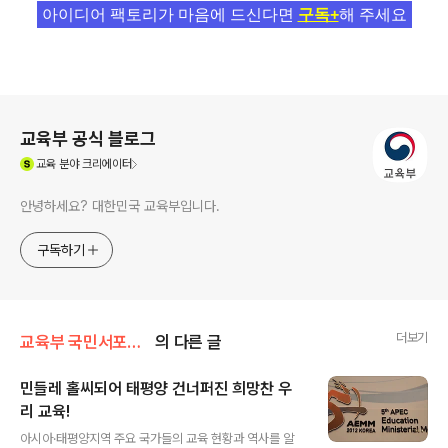
아이디어 팩토리가 마음에 드신다면
구독+
해 주세요
로그 정보
교육부 공식 블로그
(새창열림)
교육
분야 크리에이터
안녕하세요? 대한민국 교육부입니다.
구독하기
더보기
교육부 국민서포터즈
의 다른 글
민들레 홀씨되어 태평양 건너퍼진 희망찬 우
리 교육!
글 내용
아시아·태평양지역 주요 국가들의 교육 현황과 역사를 알