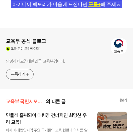
아이디어 팩토리가 마음에 드신다면
구독+
해 주세요
로그 정보
교육부 공식 블로그
(새창열림)
교육
분야 크리에이터
안녕하세요? 대한민국 교육부입니다.
구독하기
더보기
교육부 국민서포터즈
의 다른 글
민들레 홀씨되어 태평양 건너퍼진 희망찬 우
리 교육!
글 내용
아시아·태평양지역 주요 국가들의 교육 현황과 역사를 알