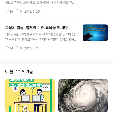
아보고 각국의 교육 제도, 교육성과와 우수사례 등을 한눈
에 볼 수 있다면 참 좋을 텐데. 이런 곳이 어디 없을까?? 천
26
0
2012. 5. 25.
년의 고도 경주, 현대 호텔 다이아몬드 홀에서 5월 21일(월
요일)부터 5월 24일(목요일)까지 열리는 교육홍보관에서
그에 대한 명쾌한 답을 찾을 수 있습니다. 미국 중국 일본
교육의 별들, 별처럼 미래 교육을 빛내다!
러시아 호주 캐나다 등 21개 회원국이 참가하였으며, 한국
글 내용
교육의 우수성을 홍보하는 영상도 상영되어 한국교육의 미
세계로 풍긴 우리 교육의 우뚝 선 자태!! 5월 21일부터 23
래 비전을 세계의 많은 나라가 알 수 있습니다. 또한, 운영
일 동안 경주, 현대호텔에서 개최되는 제5차 APEC 교육
성과와 우수사례 그리고 주요 교육 프로그램 소개 등의 내
장관회의는 현재 각국에서 이루어지고 있는 교육현안 전반
용도 구성하였습니다. 먼저 축하의 분위기 속에서 진행된
24
0
2012. 5. 24.
에 대해 논의하고, 향후 교육협력 증진 방안에 대해 의견을
교육홍보관의 개관식 현장을 살펴보실까요? ▲ 세계에 한
교환하는 자리입니다. 이번 회의에 APEC 회원국을 포함
국의 교육을 널리 알릴 수 ..
하여 21개국 교육장관과 차관, 대사관 등, 교육 관련 전문
가 600여 명이 참석할 예정이며, APEC 회원국 간 교육협
력을 활성화하여 APEC 역내의 교육외교 지도력을 확대하
이 블로그 인기글
고, 대한민국의 국가적 위상을 한층 높일 수 있을 것으로 기
대되는데요~ 그렇다면, 제5차 APEC 교육장관회의는 AP
EC 회원국의 교육 수장들이 모여 테이블에 앉아 딱딱한 회
의만 진행하는 걸까요??? 아니겠죠~ (21개국 교육장관과
차관 등 교육의 ..