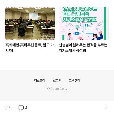
高카페인·高타우린 음료, 알고 마
선생님이 알려주는 합격을 부르는
시자!
자기소개서 작성법
의안내
티스토리
로그인
고객센터
© Daum Corp.
1
4