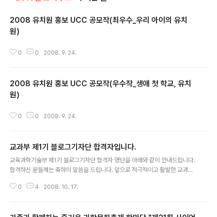
2008 유치원 홍보 UCC 공모작(최우수_우리 아이의 유치
원)
글 내용
0
0
2008. 9. 24.
2008 유치원 홍보 UCC 공모작(우수작_생애 첫 학교, 유치
원)
글 내용
0
0
2008. 9. 24.
교과부 제1기 블로그기자단 합격자입니다.
글 내용
교육과학기술부 제1기 블로그기자단 합격자 명단을 아래와 같이 안내드립니다.
합격하신 분들께는 축하의 말씀을 드립니다. 앞으로 적극적이고 활발한 교과부
블로그기자단 활동을 기대합니다... □ 합격자 명단 (번호는 면접번호임) 1. 오정
0
4
2008. 10. 17.
석(한국교원대학교) 6. 허서영(경북대학교) 7. 김동현(경북대학교) 8. 이영성
(한국기술교육대학교) 9. 최지원(경성대학교) 11. 황유리(한림대학교) 14. 고은
성(전북대학교) 19. 김지현(서울시립대학교) 20. 이지향(서울시립대학교) 21.