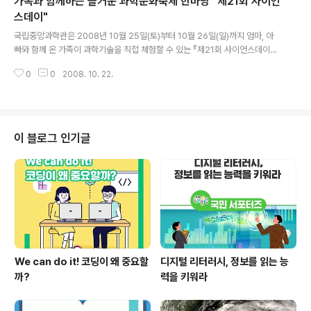
가족과 함께하는 즐거운 과학문화축제 한마당 "제21회 사이언
김태호(경희대학교) 23. 양진주(경희대학교) 24. 홍지미(고려대학교) □ 안내
사항 ○ 제1기 활동기간 : ‘08.10.27 ~ ’09.4.26 (약 6개월간) ○ 주요활동 -
스데이"
글 내용
월 2회 정기 기획회의 및 취재계획서 제출 : 회의..
국립중앙과학관은 2008년 10월 25일(토)부터 10월 26일(일)까지 엄마, 아
빠와 함께 온 가족이 과학기술을 직접 체험할 수 있는 『제21회 사이언스데이』
축제 한마당 행사를 국립중앙과학관 내에서 개최한다. 이번 행사는 꿈돌이 사이
0
0
2008. 10. 22.
언스존 회원기관인 대전교육과학연구원, 한국항공우주연구원, 한국천문연구원,
엑스포과학공원, 꿈돌이랜드도 국립중앙과학관과 공동으로 참여하여 다양하고
풍성한 과학문화 체험의 기회를 제공한다. 그 외에도 대덕연구개발특구 내의 연
구기관을 비롯하여 대전･충청지역의 대학교, 그리고 대전과학발명교육연구회
등 과학기술관련 동호회, 단체 등 22개 기관도 참여하며,「신나는 과학문화체험,
이 블로그 인기글
사이언스데이에서 만나요!」라는 테마로 총 67개의 과학기술체험부스를 운영한
다. 국립중앙과학관의 행사 프로그..
We can do it! 코딩이 왜 중요할
디지털 리터러시, 정보를 읽는 능
까?
력을 키워라