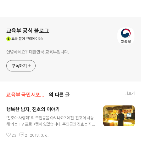
로그 정보
교육부 공식 블로그
(새창열림)
교육
분야 크리에이터
안녕하세요? 대한민국 교육부입니다.
구독하기
더보기
교육부 국민서포터즈
의 다른 글
행복한 남자, 진호의 이야기
글 내용
‘진호야 사랑해’ 의 주인공을 아시나요? 예전 ‘진호야 사랑
해’라는 TV 프로그램이 있었습니다. 주인공인 진호는 자폐
성 장애를 가졌지만, 자신의 장애인 세계신기록을 몇 번이
23
2
2013. 3. 6.
나 갱신한 수영 선수였는데요. 장애는 불가능한 것이 아니