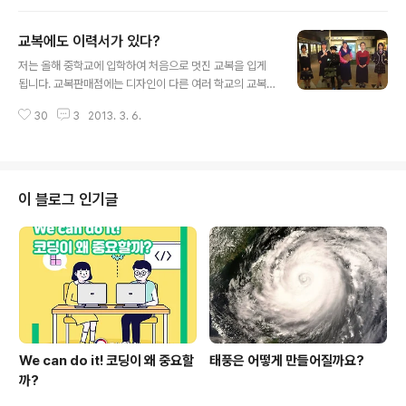
라 단지 조금의 불편함을 줄 뿐이라는 것을 많은 사람에게
보여주었습니다. 자폐성 장애란 말아톤의 주인공 초원이처
교복에도 이력서가 있다?
럼 다른 사람과 상호작용의 어려움, 특정사물에 대한 집착,
글 내용
의미 있는 의사소통의 어려움 등의 특성을 보이는 것을 말
저는 올해 중학교에 입학하여 처음으로 멋진 교복을 입게
합니다. 그런 진호 씨가 수영선수를 은퇴하고 카페의 주인
됩니다. 교복판매점에는 디자인이 다른 여러 학교의 교복
으로서 자립생활을 위한 훈련을 하고 있다고 해서 찾아가
이 전시되어 있었습니다. 부모님께서 입으셨던 예전의 교
보았습니다.계산대에는 진호 씨의 어머니인 유현경 씨가
30
3
2013. 3. 6.
복은 촌스러웠다는 말씀을 듣고 '과연 옛날에도 교복이 있
있었습니다. 진호 씨가 어디 갔느냐고 물어보니, 빵을 사러
었을까? 부모님은 어떤 교복을 입으셨을까?' 하는 궁금증
나갔다고 하더라고요. 잠시 후 진호 ..
이 생겨서 교복의 역사에 대해 살펴보기로 하였습니다. 교
복에 대한 저의 이런 모든 호기심을 한꺼번에 해결해 주는
곳이 있었습니다. 그곳은 바로 ‘서울교육박물관’이랍니다.
이 블로그 인기글
그럼 지금부터 저와 함께 교복의 역사와 재미있는 이야기
가 담긴 추억의 교복여행을 떠나볼까요? 삼국시대 ~ 조선
시대 : 문무 일체와 유교사상의 차이 교복은 언제부터 입었
을까요? 아주 멀리 고구려, 백제, 신라, 세 나라가 경쟁하던
삼국시대부터라고 합니다. 삼국시대에는 ..
We can do it! 코딩이 왜 중요할
태풍은 어떻게 만들어질까요?
까?