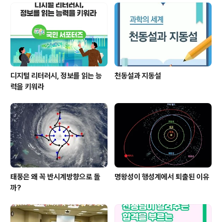
디지털 리터러시, 정보를 읽는 능
천동설과 지동설
력을 키워라
태풍은 왜 꼭 반시계방향으로 돌
명왕성이 행성계에서 퇴출된 이유
까?