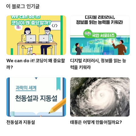
야영수련활동에 관한 이야기를 해보려 합니다. 출발부터
이 블로그 인기글
학생들은 들떠 상기되었고 저도 오랜만에 하는 야외활동이
라 기대가 많이 되었습니다. 자, 그럼 모두 이야기 속으로
GO, GO! 몸과 마음을 키웁니다! 중학교의 야영수련활동~
야영수련 [첫날] 야영지에 도착하여 입영식을 하고 각 반
모둠별로 텐트를 치는 설영시간을 가졌습니다...
We can do it! 코딩이 왜 중요할
디지털 리터러시, 정보를 읽는 능
까?
력을 키워라
천동설과 지동설
태풍은 어떻게 만들어질까요?