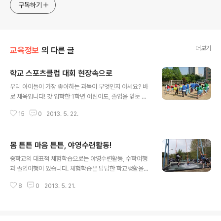
구독하기
더보기
교육정보
의 다른 글
학교 스포츠클럽 대회 현장속으로
글 내용
우리 아이들이 가장 좋아하는 과목이 무엇인지 아세요? 바
로 체육입니다! 갓 입학한 1학년 어린이도, 졸업을 앞둔 사
춘기 6학년 어린이도 가장 좋아하는 과목은 단연코 ‘체
15
0
2013. 5. 22.
육’이랍니다. 시간표에 다른 과목이 있을 때는 절대 나오지
않던 질문이 체육 시간에는 쏟아지고는 합니다. “선생님,
이번 체육 시간에 뭐해요?” “선생님, 이번 체육 시간 운동
몸 튼튼 마음 튼튼, 야영수련활동!
장에서 해요?” 수업 전 질문이 가장 많은 과목이 체육이라
글 내용
는 사실이 재미있기도 한데요, 그만큼 우리 어린이들은 바
중학교의 대표적 체험학습으로는 야영수련활동, 수학여행
깥 활동을 좋아하고 움직이고 싶어 한다고 볼 수 있을 것입
과 졸업여행이 있습니다. 체험학습은 답답한 학교생활을
니다.하지만 이러한 어린이들의 활동성에 비해 해가 갈수
벗어나 대자연 속에서 단체 생활과 야영 생활을 경험하는
록 청소년들의 운동능력은 떨어지고 운동시간은 부족해지
8
0
2013. 5. 21.
기회이기 때문에 학생들 스스로 몸과 마음이 많이 커지고
고 있습니다. 이런 문제를 해결하는 방안 중 하나로 학교 스
넓어집니다. 이런 교육적 효과가 있기 때문에 전국의 모든
포츠클럽이 활성화되고 있는데요, 지..
중학생은 학생 야영수련활동에 참가해 배움의 경험을 쌓고
있는데요. 중학교 1학년 담임교사로서 준비하고 활동했던