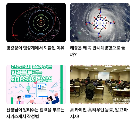
명왕성이 행성계에서 퇴출된 이유
태풍은 왜 꼭 반시계방향으로 돌
까?
선생님이 알려주는 합격을 부르는
高카페인·高타우린 음료, 알고 마
자기소개서 작성법
시자!