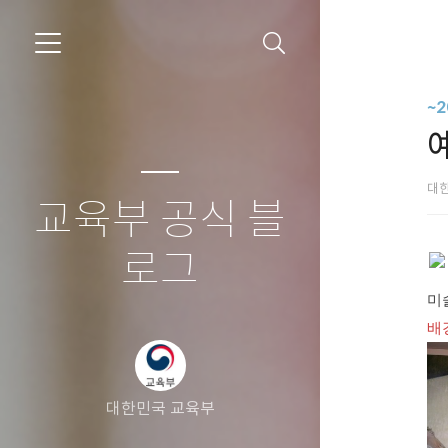
~
대
교육부 공식 블
로그
미
배
대한민국 교육부