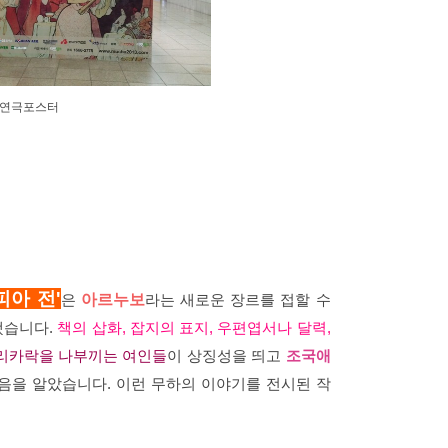
 연극포스터
아 전'
은
아르누보
라는 새로운 장르를 접할 수
됐습니다.
책의 삽화, 잡지의 표지, 우편엽서나 달력,
머리카락을 나부끼는
여인들
이 상징성을 띄고
조국애
음을 알았습니다. 이런 무하의 이야기를 전시된 작