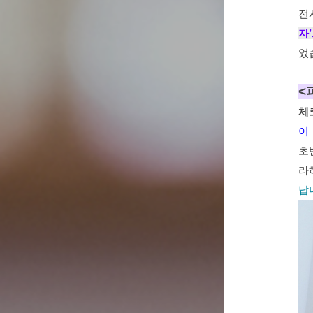
전
자’
었
<
체
이
초
라
납