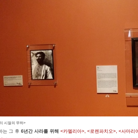
리 시절의 무하>
하는 그 후
6년간 사라를 위해
<카멜리아>, <로렌파치오>, <사마리여인