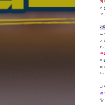
제
하
우
<
무
지
다
주
만
에
난
새
분
랑