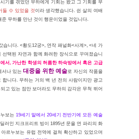
 시기를 겪었던 무하에게 기회는 왔고 그 기회를 무
거둘 수 있었을 것
이라 생각했습니다. 쉰 살의 여배
해준 무하를 만난 것이 행운이었을 것입니다.
습니다. <황도12궁>, 연작 패널화<사계>, <네 가
게 선택된 자연과 함께 화려한 장식으로 꾸며졌습니
에서, 가난한 학생의 허름한 하숙방에서 혹은 고급
대중을 위한 예술
곳에서나 있는
로 자신의 작품을
합니다. 무하는 거의 백 년 전의 사람이지만 광고
용
되고 있는 점만 보더라도 무하의 감각은 무척 뛰어
르누보는
19세기 말에서 20세기 전반기에 모든 예술
딜러인 지크프리트 빙이 1895년 문을 연 파리의 화
까지 아르누보는 유럽 전역에 걸쳐 확산하고 있었으며