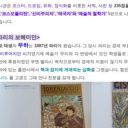
시관은
포스터, 드로잉, 유화, 장식화
를 비롯한
서적, 사진
등
235점
,‘코스모폴리탄’, ‘신비주의자’, ‘애국자’와 ‘예술적 철학가’
5편으로 나
습니다.
파리의 보헤미안>
무하
코 태생
의
는
1887년 파리
에 왔습니다. 그 당시 파리는 경제 
 이루어지던 시기
였기에 예술가 무리와 각 변방에서 모인 학생들로
반에 후원자였던 쿠엔 벨라시 백작으로부터 경제적 지원이 끊기자 
하에 있는 출판사에서
책과 잡지에 게재되는 삽화
를 그렸습니다. 힘
니다
. 폴 고갱도 그때 만나 친분을 갖게 됩니다.