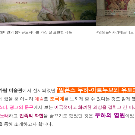
헤미안의 봄> 유토피아를 가장 잘 표현한 작품
<연인들> 사라베르베르
'알폰스 무하-아르누보와 유토피
가람 미술관
에서 전시되었던
게 했을 뿐 아니라
예술
로
조국애
를 느끼게 할 수 있다는 것도 알게 
스터, 광고의 문구
에서 보는
이국적이고 화려한 의상을 걸치고 긴 
무하의 염원
 노래
하고
민족의 화합
을 꿈꾸기도 했었던 것은
이었
을 통해 소개하고자 합니다.