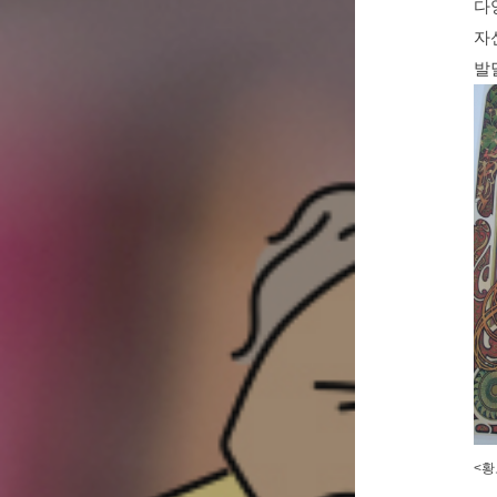
다
자
발
<황