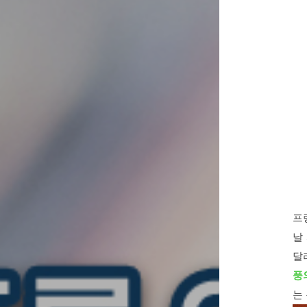
프
날
달
풍
는