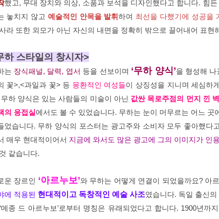
작
했고, 무대 장치와 의상, 소품과 보석을 디자인했다고 합니다. 힘든
는 놓치지 않고
예술적인 안목을 발휘
하여
최선을 다했기에 성공을 
 사라 또한 외모가 아닌 자신의 내면을 정확히 밖으로 끌어내어 표현
무하 스타일의 창시자>
‘무하 양식’
하는
장식패널, 달력, 엽서
등을 선보이며
을 형성해 나갔
의 꽃>,<과일과 꽃> 등
몽환적인 여성들
이 상징성을 지니며 세심하
. 무하 양식은 있는 사람들의 미술이 아닌
값싼 목로주점의 먼지 낀 벽
택의 응접실
에서도 볼 수 있었습니다. 무하는 눈이 머무르는 어느 
들었습니다. 무하 양식의 포스터는 광고주와 소비자 모두 좋아했다고 
서 매우 현대적이어서
지금에 와서도 많은 광고에 그의 이미지가 인
 것 같습니다.
‘아르누보’
로운 장르인
와 무하는 어떻게 연결이 되었을까요? 아
야에 적용된
현대적이고 독창적인 예술 사조
였습니다. 독일 출신의 
 ‘메종 드 아르누보’로부터 명칭은 유래되었다고 합니다. 1900년