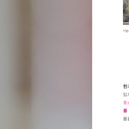
<보
한
있
포
를
품