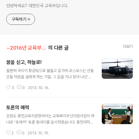
안녕하세요? 대한민국 교육부입니다.
구독하기
더보기
~2016년 교육부 이야기/부모의 지혜 나눔
의 다른 글
꿈을 싣고, 하늘로!
글 내용
들판에 곡식이 황금빛으로 물들고 길가에 코스모스는 산들
산들 마음을 설레게 하는 가을. 그 길을 지나 찾아 나선 곳
은 바로 전남 무안군 몽탄면의 호담항공우주전시장입니다.
3
0
2013. 10. 16.
이곳은 몽탄면 사창리 출신 전 공군참모총장을 역임한 옥
만호 장군이 건립한 비행전시장. 실물항공기 12대가 전시
된 이곳에는 6.25와 월남전에 참전한 군용기를 비롯하여
토론의 매력
다양한 종류의 비행기를 만날 수 있는 곳입니다. 사진첩을
글 내용
보다가 비행기 앞에 찍은 사진을 보고 작은 아이가 여기가
강원도 홍천교육지원청에서는 교육복지우선지원사업의 하
어디냐고 물었습니다. 저희 아이가 어릴 적 함께 놀러 온 적
나로 "유레카" 토론 동아리를 실시하였습니다. 홍천여자중
이 있었지만, 전혀 기억을 못하였습니다. 그래서 국도를 따
학교 교육복지사 윤연희 선생님은 복지대상학생들 10명을
라가는 길이 가장 아름다운 이때, 저희 아이와 단둘이 나섰
2
0
2013. 10. 15.
구성하여 매주 월요일 방과 후 오후 5시부터 7시까지 토론
습니다. 전시장에서 가장 먼저 만난 비행기는 F-5A 자유