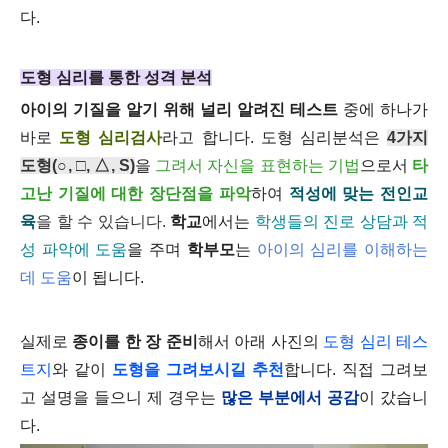
다.
도형 심리를 통한 성격 분석
아이의 기질을 알기 위해 널리 알려진 테스트
중에 하나가
바로
도형 심리검사
라고 합니다. 도형 심리분석은
4가지
도형(○, □, △, S)
을
그려서 자신을 표현하는 기법
으로서
타
고난 기질에 대한 장단점을 파악
하여
적성에 맞는 전인교
육
을 할 수 있습니다
.
학교
에서는
학생들의 진로 상담과 적
성 파악
에 도움
을 주며
학부모
는
아이의 심리를 이해하는
데 도움
이 됩니다.
실제로
종이를 한 장 준비
해서 아래 사진의
도형 심리 테스
트
지
와 같이
도형을 그려보시길 추천
합니다. 직접 그려보
고 설명을 들으니 제 경우는
많은 부분에서 공감
이 갔습니
다.