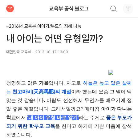
검색하기
교육부 공식 블로그
티스토리
~2016년 교육부 이야기/부모의 지혜 나눔
내 아이는 어떤 유형일까?
대한민국 교육부
2013. 10. 17. 13:00
청명하고 맑은
가을
입니다. 자고로
하늘은 높고 말은 살찌
는
천고마비[天高馬肥]의 계절
이라 했는데 요즘 그 말이 딱
맞는 것 같습니다. 바람도 선선해서 무언가를 배우기에 정
말 좋은 계절입니다. 그래서일까요? 때마침
아이가 다니는
학교
에서
'내 아이 유형 바로 알기'
라는 주제로
좋은 부모가
되기 위한 학부모 교육
을 한다고 하기에 기쁜 마음에 참석
하였습니다.