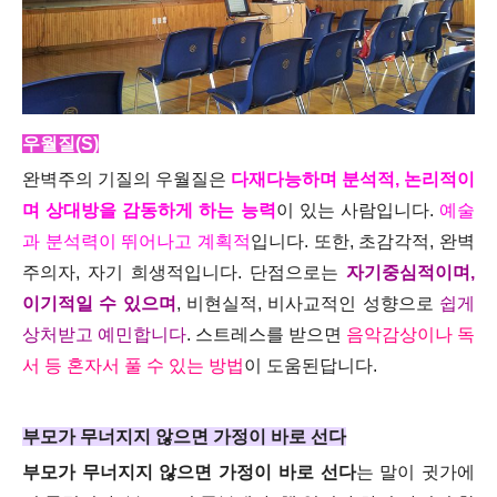
우월질(S)
완벽주의 기질의 우월질은
다재다능하며 분석적, 논리적이
며 상대방을 감동하게 하는 능력
이 있는 사람입니다.
예술
과 분석력이 뛰어나고 계획적
입니다. 또한, 초감각적, 완벽
주의자, 자기 희생적입니다. 단점으로는
자기중심적이며,
이기적일 수 있으며
, 비현실적, 비사교적인 성향으로
쉽게
상처받고 예민합니다
. 스트레스를 받으면
음악감상이나 독
서 등 혼자서 풀 수 있는 방법
이 도움된답니다.
부모가 무너지지 않으면 가정이 바로 선다
부모가 무너지지 않으면 가정이 바로 선다
는 말이 귓가에