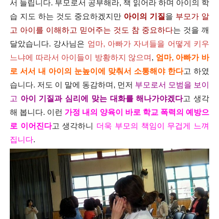
서 들립니다. 부모로서 공부해라, 책 읽어라 하며 아이의 학
습 지도 하는 것도 중요하겠지만
아이의 기질
을
부모가 알
고 아이를 이해하고 믿어주는 것도 참 중요하다
는 것을 깨
달았습니다. 강사님은
엄마, 아빠가 자녀들을 어떻게 키우
느냐에 따라서 아이들이 방황하지 않으며
,
엄마, 아빠가 바
로 서서 내 아이의 눈높이에 맞춰서 소통해야 한다
고 하였
습니다. 저도 이 말에 동감하며, 먼저
부모로서 모범을 보이
고
아이 기질과 심리에 맞는 대화를 해나가야겠다
고 생각
해 봅니다. 이런
가정 내의 양육이 바로 학교 폭력의 예방으
로 이어진다
고 생각하니
더욱 부모의 책임이 무겁게 느껴
집니다
.