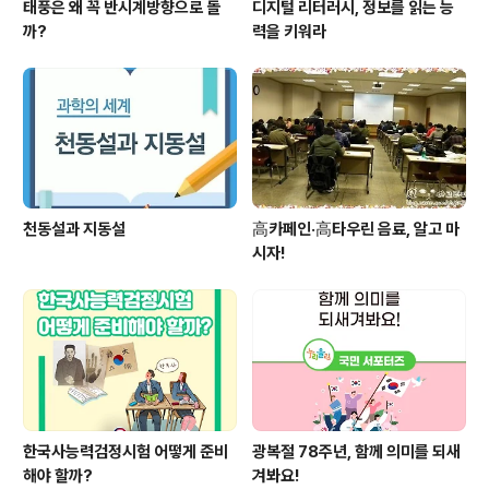
태풍은 왜 꼭 반시계방향으로 돌
디지털 리터러시, 정보를 읽는 능
까?
력을 키워라
천동설과 지동설
高카페인·高타우린 음료, 알고 마
시자!
한국사능력검정시험 어떻게 준비
광복절 78주년, 함께 의미를 되새
해야 할까?
겨봐요!