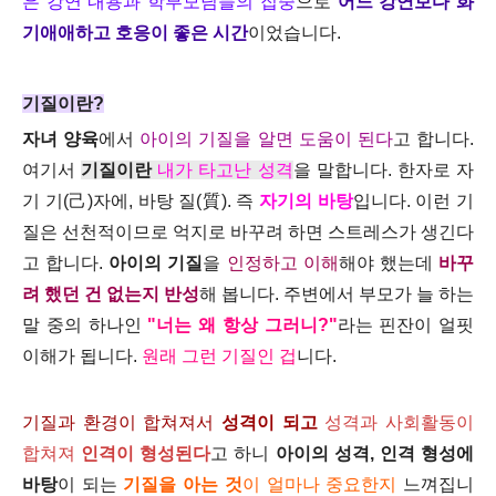
은 강연 내용과 학부모님들의 집중
으로
어느 강연보다 화
기애애하고 호응이 좋은 시간
이었습니다.
기질이란?
자녀 양육
에서
아이의 기질을 알면 도움이 된다
고 합니다.
여기서
기질이란
내가 타고난 성격
을 말합니다. 한자로 자
기 기(己)자에, 바탕 질(質). 즉
자기의 바탕
입니다. 이런 기
질은 선천적이므로 억지로 바꾸려 하면 스트레스가 생긴다
고 합니다.
아이의 기질
을
인정하고 이해
해야 했는데
바꾸
려 했던 건 없는지 반성
해 봅니다. 주변에서 부모가 늘 하는
말 중의 하나인
"너는 왜 항상 그러니?"
라는 핀잔이 얼핏
이해가 됩니다.
원래 그런 기질인 겁
니다.
기질과 환경이 합쳐져서
성격이 되고
성격과 사회활동이
합쳐져
인격이 형성된다
고 하니
아이의 성격, 인격 형성에
바탕
이 되는
기질을 아는 것
이 얼마나 중요한지
느껴집니