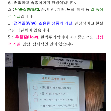
랑, 쾌활하고 즉흥적이며 환경적입니다.
△
:
담즙질(What)
. 꿈, 비전, 계획, 목표, 의지 등
일 중심
적 기질
입니다.
□
:
점액질(Why)
.
조용한 성품의 기질
. 안정적이고 현실
적인 직관력이 있습니다.
S
:
우월질(How)
. 완벽주의적이며 자기중심적인
감성
적 기질
. 감정, 정서적인 면이 있습니다.