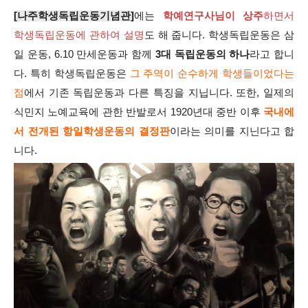
[나주학생독립운동기념관]
에는
학예연구사님이 상주
하면서
학생독립운동에 관하여 설명
도 해 줍니다. 학생독립운동은 삼
일 운동, 6.10 만세운동과 함께
3대 독립운동의 하나
라고 합니
다. 특히 학생독립운동은
그 주역이 순수하게 학생들이었다는
점
에서 기존 독립운동과 다른 특징을 지닙니다. 또한, 일제의
식민지 노예교육에 관한 반발로서 1920년대 중반 이후
국내에
서 전개된 항일학생운동의 결정판
이라는 의미를 지닌다고 합
니다.