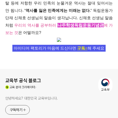
탈 등에 저항한 우리 민족의 눈물겨운 역사는 절대 잊어서는
안 됩니다.
'역사를 잃은 민족에게는 미래는 없다.'
독립운동가
단재 신채호 선생님의 말씀이 생각납니다. 신채호 선생님 말씀
나주학생독립운동기념관
처럼
우리의 역사를 공부하러
에 가
보는 것
은 어떨까요?
아이디어 팩토리가 마음에 드신다면
구독+
해 주세요
로그 정보
교육부 공식 블로그
(새창열림)
교육
분야 크리에이터
안녕하세요? 대한민국 교육부입니다.
구독하기