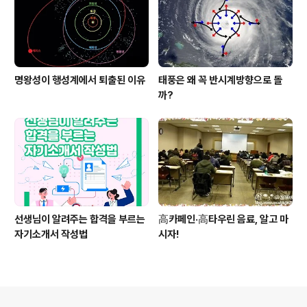
명왕성이 행성계에서 퇴출된 이유
태풍은 왜 꼭 반시계방향으로 돌
까?
선생님이 알려주는 합격을 부르는
高카페인·高타우린 음료, 알고 마
자기소개서 작성법
시자!
의안내