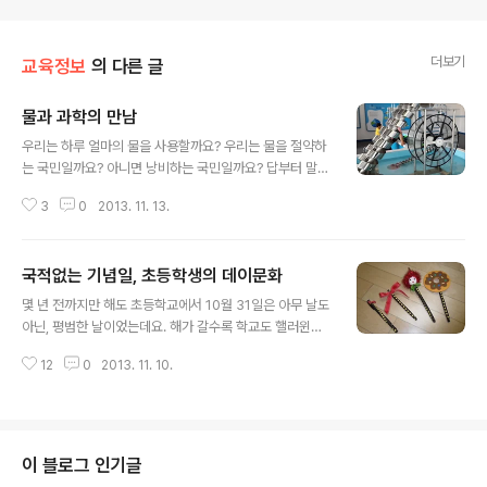
더보기
교육정보
의 다른 글
물과 과학의 만남
글 내용
우리는 하루 얼마의 물을 사용할까요? 우리는 물을 절약하
는 국민일까요? 아니면 낭비하는 국민일까요? 답부터 말하
자면 우리는 1997년 이후부터 물을 아끼고 소중히 여겨야
3
0
2013. 11. 13.
할 자원으로 대하기 시작했습니다. 남한에 떨어지는 물이 1
년에 대략 1,240억㎥이고, 이 중에서 증발되거나 바다로
유실되는 물을 빼고 댐이나 하천을 통해 이용할 수 있는 물
국적없는 기념일, 초등학생의 데이문화
이 약 337억㎥가 됩니다. 이를 다시 우리나라 총인구로
글 내용
나누면 1인당 사용 가능 수자원이 되는데 그 양이 2005년
몇 년 전까지만 해도 초등학교에서 10월 31일은 아무 날도
기준 약 1,488㎥ 정도가 되고, 다른 나라와 비교했을 때,
아닌, 평범한 날이었는데요. 해가 갈수록 학교도 핼러윈데
세계에서 130위 정도로 매우 낮은 수준입니다. 물 사용량
이로 들썩임을 느낄 수 있었습니다. 영어 시간에 영미문화
은 1997년도 409리터를 정점으로 점점 줄어들고 있는데,
12
0
2013. 11. 10.
체험으로 그치는 것이 아니라 사탕 바구니를 들고 다니는
이는 물에 대한 우리 국민들의 의식이 점점 높아지고 있기
아이들도 보이고 특히 방과 후 학원에서 각종 체험을 하고
때문입니다. ..
왔다는 이야기를 심심치 않게 들을 수 있었습니다. 밸런타
인데이, 화이트데이, 핼러윈데이……. 무슨 데이가 이렇게
많은지! 3월 어색한 학기 초의 화이트데이나 졸업식과 겹
이 블로그 인기글
치는 밸런타인데이는 초등학교에서는 큰 문제가 되지 않습