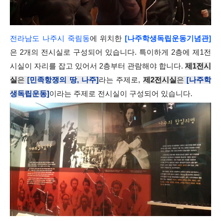
전라남도 나주시 죽림동
에 위치한
[나주학생독립운동기념관]
은 2개의 전시실로 구성되어 있습니다. 특이하게 2층에 제1전
시실이 자리를 잡고 있어서 2층부터 관람해야 합니다.
제1전시
실
은
[민족항쟁의 땅, 나주]
라는 주제로,
제2전시실
은
[나주학
생독립운동]
이라는 주제로 전시실이 구성되어 있습니다.