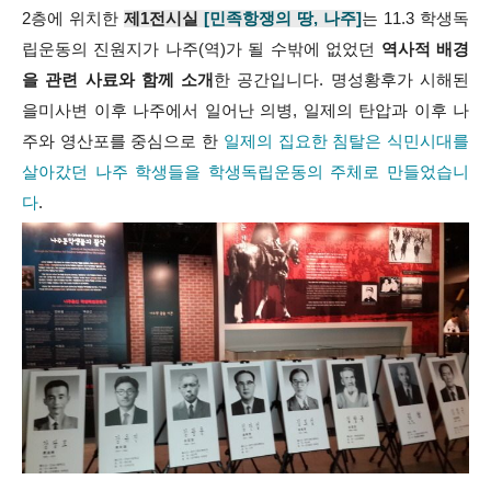
2층에 위치한
제1전시실
[민족항쟁의 땅, 나주]
는 11.3 학생독
립운동의 진원지가 나주(역)가 될 수밖에 없었던
역사적 배경
을 관련 사료와 함께 소개
한 공간입니다. 명성황후가 시해된
을미사변 이후 나주에서 일어난 의병, 일제의 탄압과 이후 나
주와 영산포를 중심으로 한
일제의 집요한 침탈은 식민시대를
살아갔던 나주 학생들을 학생독립운동의 주체로 만들었습니
다
.