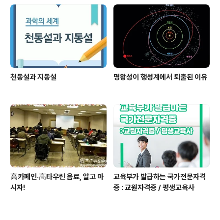
천동설과 지동설
명왕성이 행성계에서 퇴출된 이유
高카페인·高타우린 음료, 알고 마
교육부가 발급하는 국가전문자격
시자!
증 : 교원자격증 / 평생교육사