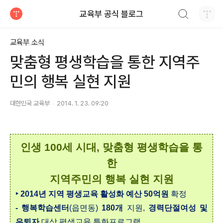
검색하기
교육부 공식 블로그
티스토리
교육부 소식
맞춤형 평생학습을 통한 지역주
민의 행복 실현 지원
대한민국 교육부
2014. 1. 23. 09:20
인생 100세 시대, 맞춤형 평생학습을 통
한
지역주민의 행복 실현 지원
‣ 2014년 지역 평생교육 활성화 예산 50억원
확정
- 행복학습센터
(읍면동)
180개
지원,
경력단절여성 및
은퇴자
대상 평생교육 특화프로그램