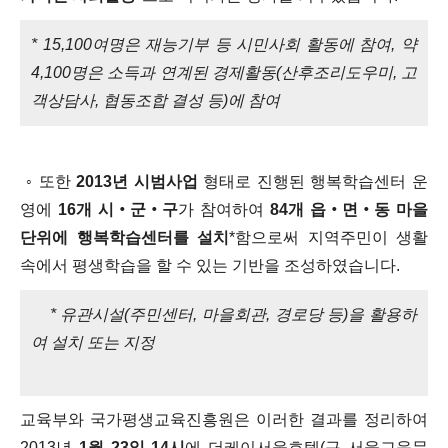
* 15,100여명은 재능기부 등 시민사회 활동에 참여, 약
4,100명은 소득과 연계된 경제활동(산후조리도우미, 고
객상담사, 협동조합 결성 등)에 참여
◦ 또한
2013년 시범사업
형태로 진행된 행복학습센터 운
영에
16개 시‧군‧구
가 참여하여
84개 읍‧면‧동 마을
단위에 행복학습센터를 설치
*함으로써 지역주민이 생활
속에서 평생학습을 할 수 있는 기반을 조성하였습니다.
* 유관시설(주민센터, 마을회관, 경로당 등)을 활용하
여 설치 또는 지정
교육부와 국가평생교육진흥원은 이러한 결과를 정리하여
2013년
1월 23일 14시
에 더케이서울호텔(구 서울교육문