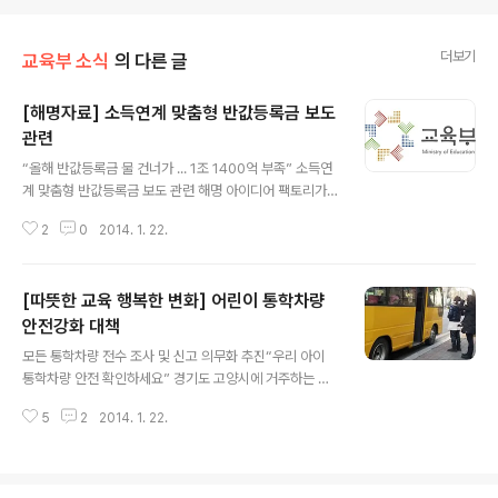
더보기
교육부 소식
의 다른 글
[해명자료] 소득연계 맞춤형 반값등록금 보도
관련
글 내용
“올해 반값등록금 물 건너가 ․․․ 1조 1400억 부족” 소득연
계 맞춤형 반값등록금 보도 관련 해명 아이디어 팩토리가
마음에 드신다면 구독+해 주세요
2
0
2014. 1. 22.
[따뜻한 교육 행복한 변화] 어린이 통학차량
안전강화 대책
글 내용
모든 통학차량 전수 조사 및 신고 의무화 추진“우리 아이
통학차량 안전 확인하세요” 경기도 고양시에 거주하는 이
윤경(41) 씨는 며칠 전 가슴이 철렁하는 경험을 했습니다.
5
2
2014. 1. 22.
5, 7세 유아를 키우는 이 씨는 매일 아침 통학버스를 이용
해 두 아이를 어린이집과 유치원에 보내고 있습니다. “아이
들을 태운 통학버스가 늘 만원이에요. 마지막에 타는 우리
아이는 늘 보조석에 위험하게 타서 태우면서도 불안한 마