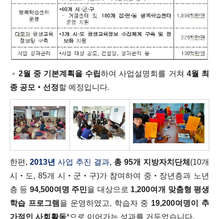
◦
2월 중 기본계획을 수립
하여 사업설명회를 거쳐
4월 최
종 공모‧선정
할 예정입니다.
한편,
2013년
사업 추진 결과,
총 95개 지방자치단체
(10개
시‧도, 85개 시‧군‧구)가 참여하여 중‧장년층과 노년
층 등
94,500여명 주민
을 대상으로
1,200여개 맞춤형 평생
학습 프로그램
을 운영하였고, 학습자 중
19,200여명이 추
가적인 사회활동
*으로 이어가는 성과를 거두었습니다.