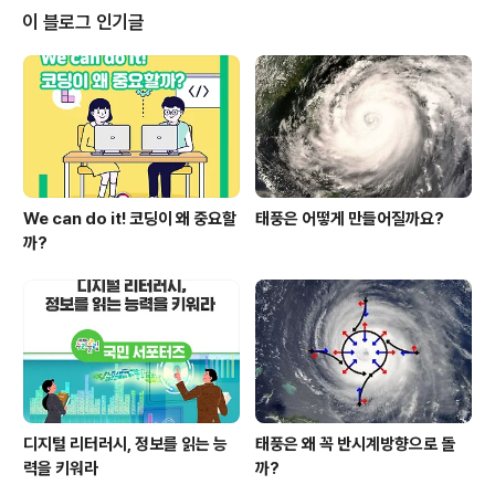
음이 있었어요. 그런데 며칠 전 안전벨트를 하지 않은 채 차
이 블로그 인기글
가 출발했고, 갑자기 차가 끼어들어 급정거를 하면서 아이
가 차 안에서 넘어진 거죠.” 다행히 부상이 크지 않았지만,
자칫 대형사고로 이어질 뻔한 사건이었습니다. 불안한 마
음에 이 씨는 유아들이 안전벨트를 착용한 후 출발할 것, 적
정 인원을 태울 것 등을 ..
We can do it! 코딩이 왜 중요할
태풍은 어떻게 만들어질까요?
까?
디지털 리터러시, 정보를 읽는 능
태풍은 왜 꼭 반시계방향으로 돌
력을 키워라
까?