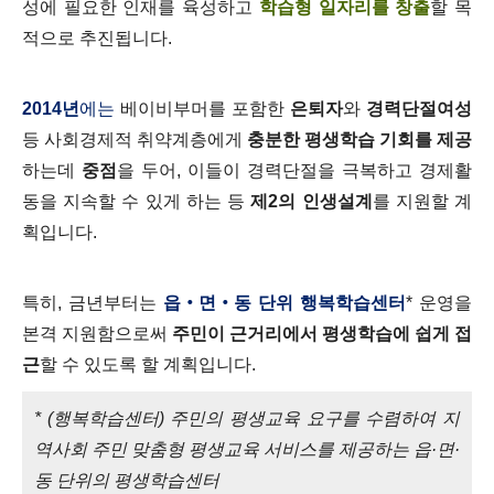
성에 필요한 인재를 육성하고
학습형 일자리를 창출
할 목
적으로 추진됩니다.
2014년
에는
베이비부머를 포함한
은퇴자
와
경력단절여성
등 사회경제적 취약계층에게
충분한 평생학습 기회를 제공
하는데
중점
을 두어, 이들이 경력단절을 극복하고 경제활
동을 지속할 수 있게 하는 등
제2의 인생설계
를 지원할 계
획입니다.
특히, 금년부터는
읍‧면‧동 단위 행복학습센터
* 운영을
본격 지원함으로써
주민이 근거리에서 평생학습에 쉽게 접
근
할 수 있도록 할 계획입니다.
* (행복학습센터) 주민의 평생교육 요구를 수렴하여 지
역사회 주민 맞춤형 평생교육 서비스를 제공하는 읍·면·
동 단위의 평생학습센터