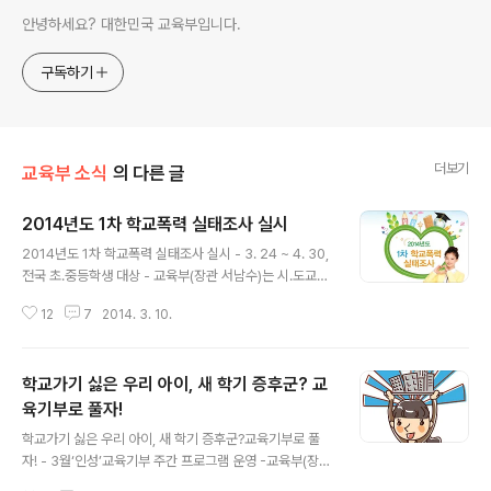
안녕하세요? 대한민국 교육부입니다.
구독하기
더보기
교육부 소식
의 다른 글
2014년도 1차 학교폭력 실태조사 실시
글 내용
2014년도 1차 학교폭력 실태조사 실시 - 3. 24 ~ 4. 30,
전국 초․중등학생 대상 - 교육부(장관 서남수)는 시․도교육
감협의회, 한국교육개발원과 공동으로「2014년도 1차 학
12
7
2014. 3. 10.
교폭력 실태조사」를 실시한다고 발표하였습니다. 본 실태
조사는 3월 24일(월)부터 4월 30일(수)까지 전국의 초등
4학년부터 고교 3학년 전체 학생을 대상으로 온라인으로
학교가기 싫은 우리 아이, 새 학기 증후군? 교
실시합니다. 이번 조사는 학교폭력 피해․가해․목격 사례와
예방교육 효과에 관한 문항과 학교폭력의 이유 등의 심층
육기부로 풀자!
글 내용
문항으로 구성되어 기존 조사와 연속성을 유지하는 한편,
학교가기 싫은 우리 아이, 새 학기 증후군?교육기부로 풀
다국어로도 조사를 실시해 조사 참여자의 편의성을 높이고
자! - 3월‘인성’교육기부 주간 프로그램 운영 -교육부(장관
학교폭력 실태를 정확하게 파악할 예정입니다. ＊ 영어, 중
서남수)와 한국과학창의재단(이사장 강혜련)은 3월 17일