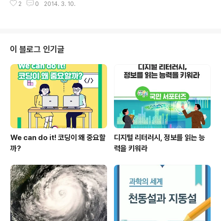
국어, 일본어, 베트남어, 필리핀어, 태국어 설문 응답 전․후
2
0
2014. 3. 10.
(월)부터 3월 21일(금)까지 ‘인성’ 교육기부 주간을 운영합
에 학생들의 ..
니다.‘2014년 교육기부 주간’은 사회 각 분야의 기관, 단
체, 전문가들이 초‧중‧고 학생들에게 학교에서 배우기 힘든
실생활의 체험교육 기회를 제공하는 테마별 교육기부 프로
그램 주간입니다.※ 1월 : 새해맞이 ‘인생설계’ 프로그램, 2
이 블로그 인기글
월 : 설, 대보름맞이 ‘전통문화’ 프로그램 이번 ‘인성’ 교육기
부 주간에는 3월 새 학기를 맞아 학생과 학부모, 교사들까
지 새로운 환경에서 낯선 사람들, 한 해를 본격적으로 시작
해야 하는 부담감에 심리적으로 불안정한 상태가 될 수 있
는 시..
We can do it! 코딩이 왜 중요할
디지털 리터러시, 정보를 읽는 능
까?
력을 키워라