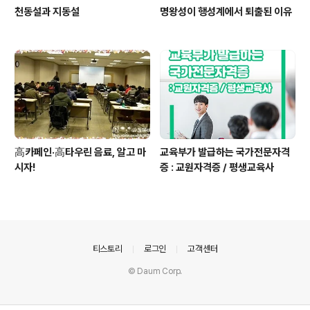
천동설과 지동설
명왕성이 행성계에서 퇴출된 이유
高카페인·高타우린 음료, 알고 마
교육부가 발급하는 국가전문자격
시자!
증 : 교원자격증 / 평생교육사
의안내
티스토리
로그인
고객센터
© Daum Corp.