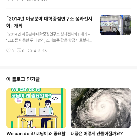
업’과 관련하여 2014년 3월 26일에 설명회를 개최하고,
본격적으로 사업을 추진한다고 밝혔습니다. ‘지역단위 학
교폭력 예방․근절 활동 지원 사업’은 2013년에 발표된 ‘현
｢2014년 이공분야 대학중점연구소 성과전시
장 중심 학교폭력 대책’의 일환으로 2014년 추진계획에서
‘안전한 학교 환경 조성 및 전 사회적 대응 체계 구축’을 위
회｣ 개최
글 내용
한 중점과제로 추진하고 있으며, 기초자치단체를 중심으로
｢2014년 이공분야 대학중점연구소 성과전시회｣ 개최 -
지역 내 유관기관 간 협력 체계*를 구축하고, 지역 중심의
"LED를 이용한 두피 관리, 스마트폰 활용 항공기 로봇제
학교폭력 예방 및 근절 활동을 효과적으로 추진할 수 있도
어, 미토콘드리아 조절을 통한 심혈관계 질환 치료 기법 등
록 2014년에 처음으로 시행됩니다. *기초자치단체를 중
3
0
2014. 3. 26.
국민의 삶의 질 개선에 도움을 주는 우수성과 소개" - 교육
심으로 교육지원..
부(장관 서남수)와 한국연구재단(이사장 정민근)은 ｢201
4 이공분야 대학중점연구소 성과전시회｣를 3월 27일~2
9일까지 3일간 대전 국립중앙과학관에서 개최합니다. '11
년에 시작하여 올해 3회째를 맞는 이번 전시회는 교육부에
이 블로그 인기글
서 지원하는 45개 이공분야 대학중점연구소 800여명의
연구자가 창출한 성과를 국민과 학계 연구자가 공유하는
자리로 마련되었습니다. 제1회, 제2회 중점연구소 성과전
시회에는 연구자와 학생, 학부모 등 일반인 2만여명이 참
여해 성황리에 개최되었습니다. 올해..
We can do it! 코딩이 왜 중요할
태풍은 어떻게 만들어질까요?