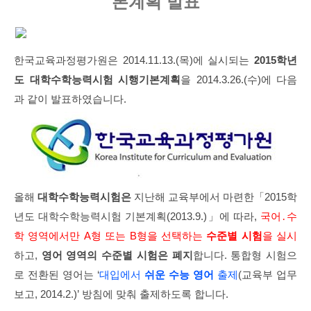
본계획 발표
한국교육과정평가원은 2014.11.13.(목)에 실시되는
2015학년
도 대학수학능력시험 시행기본계획
을 2014.3.26.(수)에 다음
과 같이 발표하였습니다.
올해
대학수학능력시험은
지난해 교육부에서 마련한「2015학
년도 대학수학능력시험 기본계획(2013.9.)」에 따라,
국어․수
학 영역에서만 A형 또는 B형을 선택하는
수준별 시험
을 실시
하고,
영어 영역의 수준별 시험은 폐지
합니다. 통합형 시험으
로 전환된 영어는 ‘
대입에서
쉬운 수능 영어
출제
(교육부 업무
보고, 2014.2.)’ 방침에 맞춰 출제하도록 합니다.