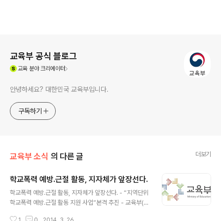
로그 정보
교육부 공식 블로그
(새창열림)
교육
분야 크리에이터
안녕하세요? 대한민국 교육부입니다.
구독하기
더보기
교육부 소식
의 다른 글
학교폭력 예방․근절 활동, 지자체가 앞장선다.
글 내용
학교폭력 예방․근절 활동, 지자체가 앞장선다. - “지역단위
학교폭력 예방․근절 활동 지원 사업”본격 추진 - 교육부(장
관 서남수)는 ‘지역단위 학교폭력 예방․근절 활동 지원 사
1
0
2014. 3. 26.