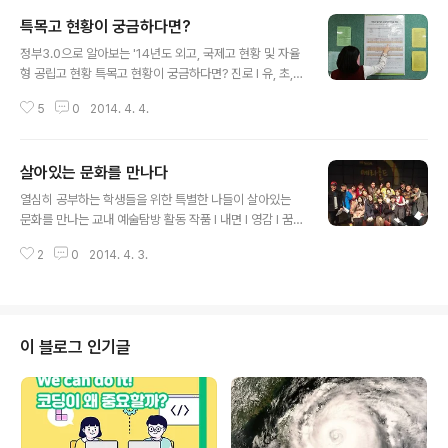
특목고 현황이 궁금하다면?
글 내용
정부3.0으로 알아보는 '14년도 외고, 국제고 현황 및 자율
형 공립고 현황 특목고 현황이 궁금하다면? 진로 I 유, 초,
중, 고 학교 및 학생정보 I 특목고 I 국제고 I 외고 I 자율형공
5
0
2014. 4. 4.
립고 어떤 고등학교에 갈까? 고민 중인 친구들 요즘 학교에
서 친구들과 가장 많이 하는 이야기의 주제는 무엇일까요?
바로 고등학교 진로에 관한 이야기입니다. 중학교의 마지
살아있는 문화를 만나다
막 학년이고, 그만큼 중요해서인지 친구들도 자신이 원하
글 내용
는 고등학교에 가기 위해 열심히 준비하는데요, 아직 자신
열심히 공부하는 학생들을 위한 특별한 나들이 살아있는
이 가고 싶은 고등학교를 확실하게 정하지 못한 친구들이
문화를 만나는 교내 예술탐방 활동 작품 I 내면 I 영감 I 꿈 I
많습니다. 특히 일반고 진학보다 특목고 진학을 목표로 둔
창작 I 청소년자살 I 왕따 I 학교폭력 I 학업 I 문화생활 세종
친구들도 사실 특목고에 어떤 학교들이 있는지에 대해 잘
2
0
2014. 4. 3.
국제고등학교는 시험과 행사 등 모든 활동이 마무리된 후,
모르는 경우가 많습니다. 그래서 저는 현재 특목고에는 어
문화예술 투어 신청자 40여 명을 모집하였는데요, 선착순
떤 학교가 있는지 궁..
인 만큼 경쟁이 치열하였고, 공지 게시판에 붙자마자 거의
신청인원수가 꽉 차게 되었답니다. 운이 좋게도 저는 선정
이 되어 서울시립미술관과 뮤지컬 체험의 기회를 가질 수
이 블로그 인기글
있었는데요, 교육청에서 지원받은 문화 사업이라 무료로
갈 수 있었답니다! 방학이 끝나고 봄방학이 시작하기 전 주,
토요일에 예정된 예술 투어는 제 인생을 바꾸어 줄 수 있었
던 획기적인 체험 중 하나이었던 것 같았습니다. 그 당시 서
울 시립 미술..