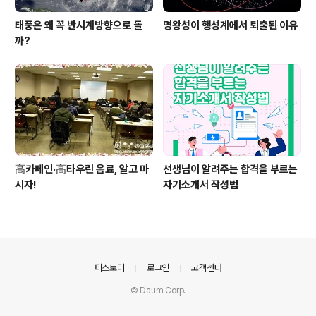
태풍은 왜 꼭 반시계방향으로 돌
명왕성이 행성계에서 퇴출된 이유
까?
高카페인·高타우린 음료, 알고 마
선생님이 알려주는 합격을 부르는
시자!
자기소개서 작성법
의안내
티스토리
로그인
고객센터
© Daum Corp.