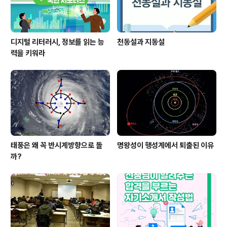
디지털 리터러시, 정보를 읽는 능
천동설과 지동설
력을 키워라
태풍은 왜 꼭 반시계방향으로 돌
명왕성이 행성계에서 퇴출된 이유
까?