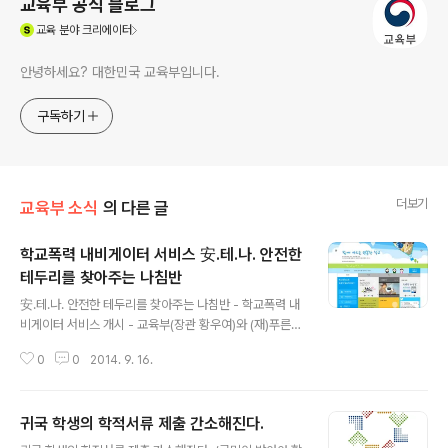
교육부 공식 블로그
(새창열림)
교육
분야 크리에이터
안녕하세요? 대한민국 교육부입니다.
구독하기
더보기
교육부 소식
의 다른 글
학교폭력 내비게이터 서비스 安.테.나. 안전한
테두리를 찾아주는 나침반
글 내용
安.테.나. 안전한 테두리를 찾아주는 나침반 - 학교폭력 내
비게이터 서비스 개시 - 교육부(장관 황우여)와 (재)푸른나
무 청예단은 학교폭력 관련 정보를 수요자에게 맞춤형으로
0
0
2014. 9. 16.
제공하는 ‘학교폭력 내비게이터 서비스’를 운영한다고 밝
혔습니다. ‘학교폭력 내비게이터’는 도움 받을 수 있는 기
관, 자주 묻는 질문, 대응요령 등 학교폭력에 관한 정보를
귀국 학생의 학적서류 제출 간소해진다.
학생, 학부모, 학교(교사) 등 수요자에게 맞추어 제공하는
글 내용
온라인 기반 원클릭 서비스입니다. ‘학교폭력 내비게이