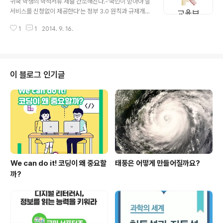
귀국 학생의 학적서류 제출 간소해진다.-‘국민이 받아야 할
터’는 교육부에서 운영하고 있는 ‘학교폭력종합포털(htt
서비스를 신청없이 제공한다’는 정부 3.0 원칙과 규제개혁
p://stopbullying.or.kr)'을 통해서 그 서비스가 제공됩니
정책에 따라 획기적 제도개선 -교육부(장관 황우여)는 ‘국
다. 학교폭력종합포털(stopbullying)은 그간 정책 소개,
1
1
2014. 9. 16.
민이 받아야 할 서비스를 신청없이 제공한다’는 정부 3.0
교육자료 공유 등 정부 3.0 기조에 맞추어 정부와 학교 현
의 원칙과 정부의 강력한 규제개혁 정책에 따라 금년 2학
장이..
기부터 해외에서 귀국하는 학생들의 학적서류 제출을 대폭
간소화하고, 아랍에미리트(UAE: United Arab Emirate
s)에 유학하는 학생을 위한 서류처리 절차도 간소화한다고
이 블로그 인기글
밝혔습니다. 교육부는 그간 귀국 학생이 국내학교에 편입
학할 때 필요한 서류를 준비하는데 있어 아포스티유 확인*
또는 영사관 공증 절차를 거쳐야하는 복잡한 절차를 간소
화하여, 교육부가 재외공관을 통해 확인한 외국의 학력인
정학교는 아포스티유 확인 ..
We can do it! 코딩이 왜 중요할
태풍은 어떻게 만들어질까요?
까?