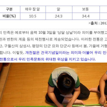
구분
매우 잘 앎
앎
보통
비율(%)
10.5
24.3
34.4
출처
<
: 201
리 민족은 예로부터 음력 10월 3일을 ‘상달 상날’이라 의미를 부여했고
한과 변한의 계음 등의 제천행사로 계승되었습니다. 이러한 전통은 
단, 구월산의 삼성사, 평양의 단군 묘와 단군사 등에서 봄, 가을에 
 합니다. 이렇듯,
개천절은 건국기념일이라는 의미와 더불어 우리 민
 전통으로서 우리 민족문화의 위대한 위상을 지키고 있습니다.