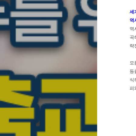
세
역
역
곡
략
모
등
식
피