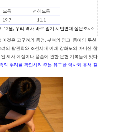
모름
전혀 모름
19.7
11.1
월
우리 역사 바로 알기 시민연대 설문조사
2. 12
,
>
 이것은 고구려의 동맹, 부여의 영고, 동예의 무천,
고려의 팔관회와 조선시대 이래 강화도의 마니산 참
거행된 제사 예절이나 풍습에 관한 문헌 기록들이 있다
족의 뿌리를 확인시켜 주는 유구한 역사와 유서 깊