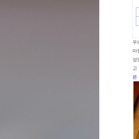
우
마
성
고
은