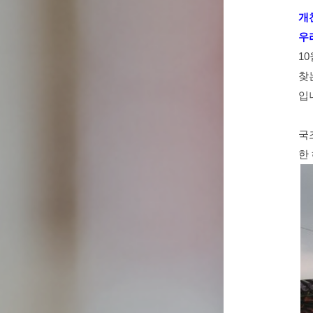
개
우
1
찾
입
국
한 