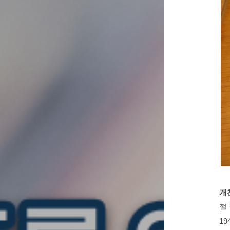
개
절
1