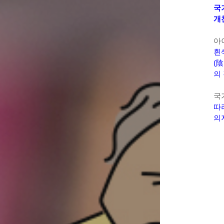
국
개
아
흰
(陰
의
국
따
의