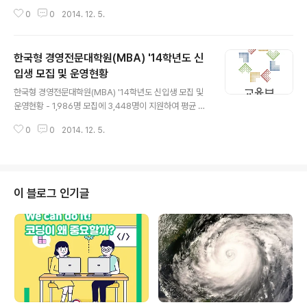
라과이 아순시온에 있는 제1상업학교(Escuela Nacional
0
0
2014. 12. 5.
de Comercio Numero uno)에 「한국형 첨단정보통신
기술(ICT) 시범교실(이하 ‘첨단교실‘이라 한다)」을 구축하
고, 12월 4일 개소식을 가졌습니다. 이번 개소식에는 교육
한국형 경영전문대학원(MBA) '14학년도 신
부 정윤경 이러닝과장 및 파라과이 교육부 장관, 주 파라과
이 대사 등 100여명이 참석하였으며 첨단교실 소개 및 수
입생 모집 및 운영현황
글 내용
업시연 자리도 마련되었습니다. 첨단교실 구축․운영 지원
한국형 경영전문대학원(MBA) '14학년도 신입생 모집 및
사업은 이러닝 선도국가인 한국이 교육정보화 경험 및 기
운영현황 - 1,986명 모집에 3,448명이 지원하여 평균 경
술을 세계와 공유하고자 2011년부터 추진해온 사업으로
쟁률 1.74:1 기록 -- 45개국의 외국인 신입생 121명 유치
2014년까지 총 9개 국가(파라과이 포함)를 지원하였습니
0
0
2014. 12. 5.
(’13학년도 123명) -- 총 1,543개 개설과목 중 영어강의
다. 동 사..
교과목 826개(53.5%) (’13학년도 대비 0.8%p 증가) -
교육부는 13개 한국형 경영전문대학원(MBA)의 ’14학년
도 신입생 모집 및 운영 현황자료를 분석ㆍ발표하였습니
다. 교육부는 2007년부터 매년 한국형 경영전문대학원
이 블로그 인기글
(MBA) 신입생 모집 및 운영 현황을 해당 대학에서 받아 발
표하고 있습니다. 경영학석사과정 프로그램인 한국형 경영
전문대학원(MBA)은 한국적 기업특성에 맞고 세계적으로
경쟁력 있는 경영전문 인력 양성을 위하여 현재 총 1..