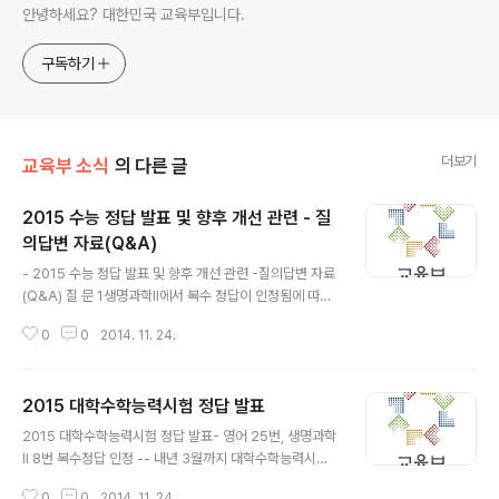
안녕하세요? 대한민국 교육부입니다.
구독하기
더보기
교육부 소식
의 다른 글
2015 수능 정답 발표 및 향후 개선 관련 - 질
의답변 자료(Q&A)
글 내용
- 2015 수능 정답 발표 및 향후 개선 관련 -질의답변 자료
(Q&A) 질 문 1생명과학II에서 복수 정답이 인정됨에 따라
④번 선택자의 반발이 예상되는데, 이에 대한 평가원이 입
0
0
2014. 11. 24.
장은 무엇인가? 답 변○ 우선, 복수정답으로 혼란을 초래한
점에 대해 송구하게 생각함○ 2015학년도 수능 성적은 오
늘(11월 24일) 확정 발표된 최종 정답을 기준으로 산출하
2015 대학수학능력시험 정답 발표
며, -2015학년도 수능 성적이 아직 학생들에게 통보되지
글 내용
않았고 시험 당일 발표된 정답은 ‘가안’이기 때문에, 확정되
2015 대학수학능력시험 정답 발표- 영어 25번, 생명과학
지 않은 답으로 인해 피해를 보았다는 주장은 적절하지 않
Ⅱ 8번 복수정답 인정 -- 내년 3월까지 대학수학능력시험
음○ 2014학년도 세계지리는 정답확정 발표(’13. 11. 26)
출제체제의 근본적인 개편안 마련 -【 2015학년도 대학수
하고, 학생들에게 성적까지 통지한 후 정답을 변경하여 복
0
0
2014. 11. 24.