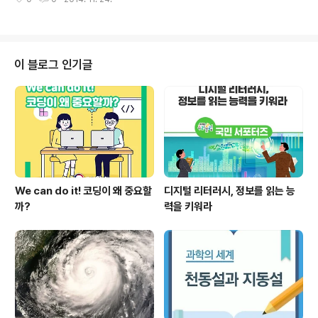
학능력시험 정답 발표 】한국교육과정평가원(원장 김성훈,
수정답을 인정한 것이나, - 이번 사례는 정답확정 발표 단
이하 평가원)은 11월 24일(월) 2015학년도 대학수학능력
계에..
시험(이하 수능) 정답을 확정·발표하였습니다. 평가원은 지
난 11월 13일(목) 2015학년도 수능 정답(가안)을 발표한
이후 17일(월) 18:00까지 이의 신청 기간을 운영했으며,
이 블로그 인기글
제기된 이의 신청 심사 결과를 반영하여 최종 정답을 확정·
발표했습니다. 지난 17일(월) 18:00까지 한국교육과정평
가원 홈페이지에 접수된 이의 신청은 모두 1,338건이었으
며, 이 가운데 문제 및 정답과 관련 없는 의견 개진, 취소, ..
We can do it! 코딩이 왜 중요할
디지털 리터러시, 정보를 읽는 능
까?
력을 키워라