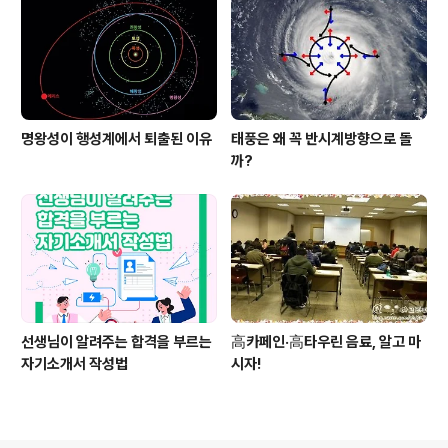
명왕성이 행성계에서 퇴출된 이유
태풍은 왜 꼭 반시계방향으로 돌
까?
선생님이 알려주는 합격을 부르는
高카페인·高타우린 음료, 알고 마
자기소개서 작성법
시자!