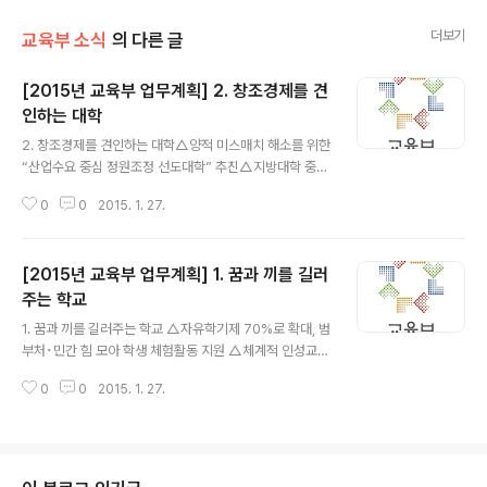
더보기
교육부 소식
의 다른 글
[2015년 교육부 업무계획] 2. 창조경제를 견
인하는 대학
글 내용
2. 창조경제를 견인하는 대학△양적 미스매치 해소를 위한
“산업수요 중심 정원조정 선도대학” 추진△지방대학 중심
우수유학생 유치 및 질 관리△교육혁신을 이끄는 K-MOO
0
0
2015. 1. 27.
C 구축△창조경제의 씨앗을 만드는 연구성과 실용화【양
적･질적 미스매치 해소 본격 추진】양적 미스매치 해소를
위해 중장기 인력 수급 전망(고용부)을 토대로 산업별 협의
[2015년 교육부 업무계획] 1. 꿈과 끼를 길러
체(SC) 등 현장의 의견을 보완하여 지역･산업별 인력 부
족, 과잉 공급을 진단하고, 대학의 인력 공급을 조정합니다.
주는 학교
글 내용
권역별로 산업수요 중심 정원조정 선도대학*을 지정하여
1. 꿈과 끼를 길러주는 학교 △자유학기제 70%로 확대, 범
대학의 학과개편, 정원조정을 추진함으로써 지역･산업 수
부처･민간 힘 모아 학생 체험활동 지원 △체계적 인성교육
요에 맞게 인력 공급을 유연화합니다. * 산업수요중심 정원
을 실현하는 인성교육진흥 종합계획 수립 △2015 개정 교
조정 선도대학('16년 신규 추진) : 학과 정원 조정, 학과(부)
0
0
2015. 1. 27.
육과정(문･이과 통합형) 9월 확정, 질 높은 교과서 개발 △
통폐합 선도대학에 재정 지원 ..
실무능력 중심의 교원 양성, 수업과 생활지도 전념 여건 조
성 △수능영어절대평가 도입 세부방안 하반기 발표 【자유
학기제 확산 및 내실화】 자유학기제 참여를 희망하는 학교
가 늘어남에 따라 자유학기제를 '15년 당초 목표인 50%