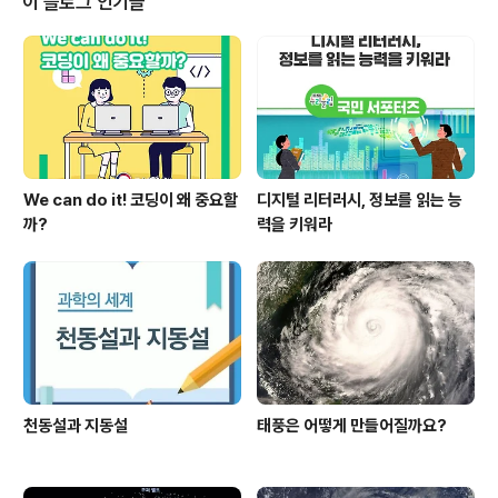
이 블로그 인기글
보다 늘어난 70% 학교(2,230교)에 도입합니다. 3년 간
의 시범 운영을 거쳐 2016년에는 모든 중학교에서 자유학
기제가 시행될 예정입니다. 연구･희망학교 성공사례를 확
산하고 자유학기제 선택프로그램을 개발(30종)･보급함으
로써 자유학기제 확산･안착을..
We can do it! 코딩이 왜 중요할
디지털 리터러시, 정보를 읽는 능
까?
력을 키워라
천동설과 지동설
태풍은 어떻게 만들어질까요?