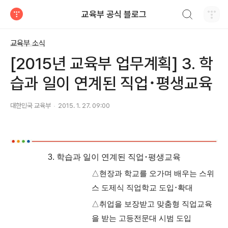
검색하기
교육부 공식 블로그
티스토리
교육부 소식
[2015년 교육부 업무계획] 3. 학
습과 일이 연계된 직업･평생교육
대한민국 교육부
2015. 1. 27. 09:00
3. 학습과 일이 연계된 직업･평생교육
△현장과 학교를 오가며 배우는 스위
스 도제식 직업학교 도입･확대
△취업을 보장받고 맞춤형 직업교육
을 받는 고등전문대 시범 도입