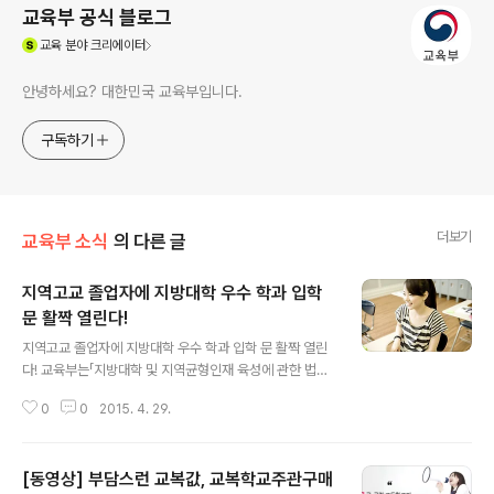
교육부 공식 블로그
(새창열림)
교육
분야 크리에이터
안녕하세요? 대한민국 교육부입니다.
구독하기
더보기
교육부 소식
의 다른 글
지역고교 졸업자에 지방대학 우수 학과 입학
문 활짝 열린다!
글 내용
지역고교 졸업자에 지방대학 우수 학과 입학 문 활짝 열린
다! 교육부는「지방대학 및 지역균형인재 육성에 관한 법률
(이하 ‘지방대학 육성법’)」을 시행한 후, 첫 입시를 치른 20
0
0
2015. 4. 29.
15학년도 학부 및 전문대학원의 지역인재 선발 현황을 발
표했습니다. 2015학년도 지역인재 전체 선발 비율은 58.
45%로 조사되었으며, 모든 권역에서 지역인재 선발 비율
[동영상] 부담스런 교복값, 교복학교주관구매
이 법령상 권고 비율을 초과한 것으로 나타났습니다. ​​또 2