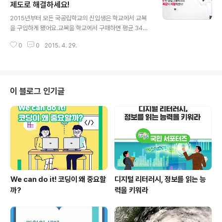
015학년도부터 ‘지방대학 육성법’ 제정 및 시행에 따라 새
제도로 해결하세요!
글 내용
롭게 지역인재전형을 실시하여 68개 대학에서 5,633명
2015년부터 모든 국공립학교의 신입생은 학교에서 교복
을 선발했는데요. 이는 전체 지역인재 선발 인원의 4.5%
을 구입하게 됐어요.교복을 학교에서 구매하면 평균 34%
를 차지합니다. 지방대학 육성법은 지난해 7월부터 시행됐
나 저렴하게 살 수 있고요.205년 귀속 연말정산부터 교육
는데요. 지방대학 육성법 제15조에서는 학부 및 전문대학
0
0
2015. 4. 29.
비 세액공제도 가능합니다. ​
원의 지역인재전형 실시에..
이 블로그 인기글
We can do it! 코딩이 왜 중요할
디지털 리터러시, 정보를 읽는 능
까?
력을 키워라