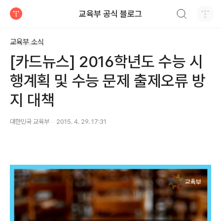
검색하기
교육부 공식 블로그
티스토리
교육부 소식
[카드뉴스] 2016학년도 수능 시
행계획 및 수능 문제 출제오류 방
지 대책
대한민국 교육부
2015. 4. 29. 17:31