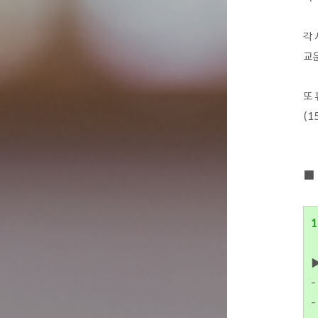
각 
교운
또 
(1
■
1
▶
-
-