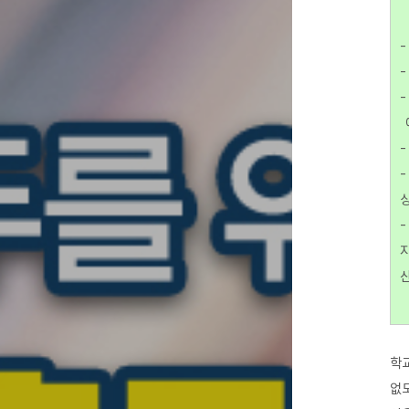
-
-
-
예
-
상
지
산
학교
없도