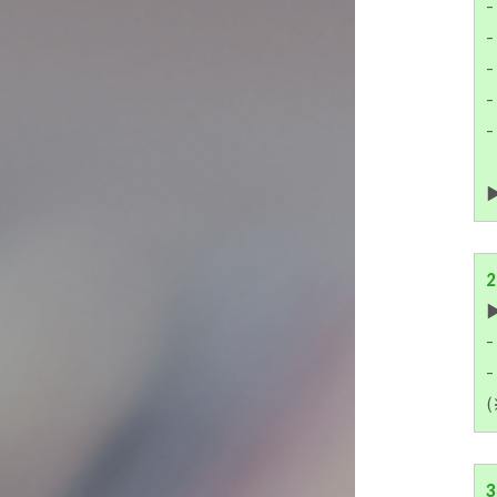
-
-
-
▶
2
▶
-
-
(
3