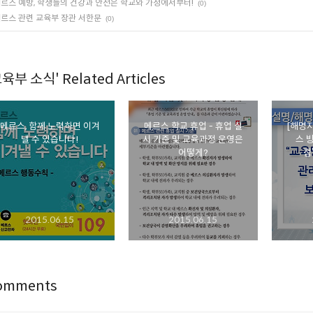
르스 예방, 학생들의 건강과 안전은 학교와 가정에서부터!
(0)
르스 관련 교육부 장관 서한문
(0)
육부 소식' Related Articles
메르스, 함께 노력하면 이겨
메르스 학교 휴업 - 휴업 실
[해명자
낼 수 있습니다!
시 기준 및 교육과정 운영은
스 
어떻게?
점
2015.06.15
2015.06.15
omments