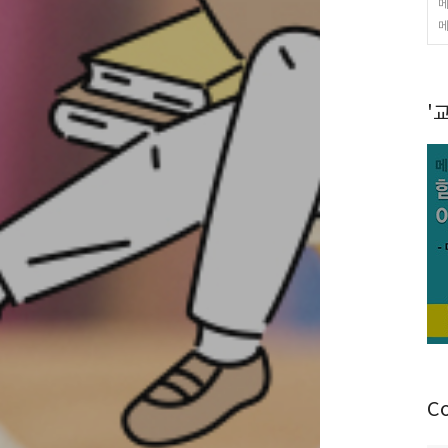
메
메
'교
C