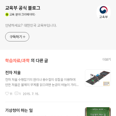
교육부 공식 블로그
(새창열림)
교육
분야 크리에이터
안녕하세요? 대한민국 교육부입니다.
구독하기
더보기
학습자료/과학
의 다른 글
전자 저울
글 내용
전자 저울 수평잡기의 원리나 용수철의 성질을 이용하여
만든 저울은 물체의 무게를 읽으려면 눈금의 바늘이 가리
키는 곳을 봐야 하므로 시간이 걸리고 정확하게 읽기가 힘
11
1
2015. 7. 15.
듭니다. 전자저울은 무게를 숫자로 나타내거나 전기적인
원리로 무게를 측정하여 물체의 무게를 보다 쉽고 편리하
고 정확하게 알 수 있도록 해주는 저울입니다. 전자기력을
기상청이 하는 일
이용하여 재고자 하는 물체를 수평잡기 저울에서 수평이
글 내용
되게 할 때 필요한 전류의 양을 측정하여 무게를 나타내는