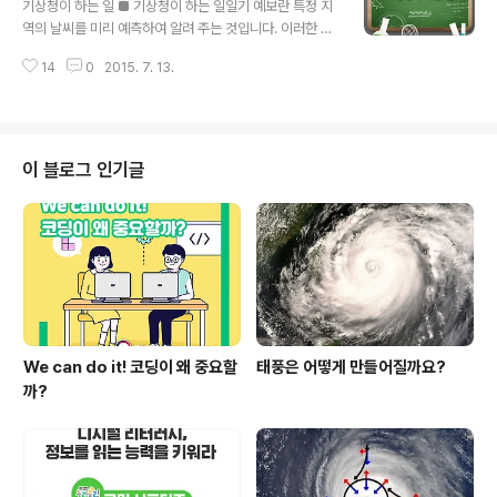
기상청이 하는 일 ■ 기상청이 하는 일일기 예보란 특정 지
저울이 있습니다. 물체에 힘이 가해져서 모양이 변했을 때
역의 날씨를 미리 예측하여 알려 주는 것입니다. 이러한 일
모양이 변한 정도에 따라 저항이 달라져 전류의 양이 달라
들을 하는 곳이 기상청입니다. 야외 활동을 앞둔 사람들이
지는 것을 이용해 물체의 무게를 재기도 합니다. 단순히 무
14
0
2015. 7. 13.
나 어업, 농업 등에 종사하는 사람들은 기상청에서 알려 주
게만 측정하는 것이 아니라 마이크로 컴퓨터 등을 장착하
는 일기 예보를 통해 다음날 혹은 며칠 뒤의 활동을 결정합
여 빈 접시의 무게를 자동으로 빼고 물체의 무게만 ..
니다. 그만큼 기상청은 우리 생활에 중요한 정보를 제공해
주는 역할을 합니다. 그럼 기상청에서 어떤 일을 하는지 알
아봅시다. 기상청은 매일 하늘과 바다, 땅에서 관측한 기상
이 블로그 인기글
자료와 여러 나라에서 수집한 자료들을 통해 일기 예보를
만들어 내는 역할을 합니다. 날씨를 예측해서 알려 주는 일
과 더불어 지진을 예측하고 신속히 대피할 수 있도록 알려
주며, 화산이 폭발할 위험, 해일이 일어날 확률과 규모, 그
리고 우주의 날씨까지 다양..
We can do it! 코딩이 왜 중요할
태풍은 어떻게 만들어질까요?
까?