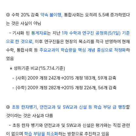
③ 수학 20% 감축
약속 불이행,
통합사회는 오히려 5.5배 증가하였다
는 것은 사실이 아님
- 기사화 된
통계자료
는 지난
1차 수학과 연구진 공청회(5/1일) 기준
으로 한 것으로,
이후 연구진들은 현장의 목소리를 적극 반영하여 현재
수학, 통합사회 등
주요교과의 학습량을 핵심 개념 중심으로 적정화
하
였음
※ 성취기준 비교(‘15.7.14.기준)
- (사회) 2009 개정 242개→2015 개정 183개, 59개 감축
- (수학) 2009 개정 282개→2015 개정 226개, 56개 감축
④
초등 한자병기, 안전교과 및 SW교과 신설 등 학습 부담 급 팽창
할
것이라는 것은 사실과 다름
- 초등 한자 병기와 안전교과 및 SW교과 신설은 평가와는 직접 관련
이 없으며
학습 부담을 최소화
하는 방향으로 추진하고 있음