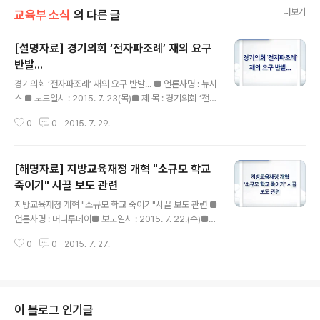
더보기
교육부 소식
의 다른 글
[설명자료] 경기의회 ‘전자파조례’ 재의 요구
반발...
글 내용
경기의회 ‘전자파조례’ 재의 요구 반발... ■ 언론사명 : 뉴시
스 ■ 보도일시 : 2015. 7. 23(목)■ 제 목 : 경기의회 ‘전자
파 조례’재의 요구 반발..교육부 장관 사과 촉구■ 주요 보
0
0
2015. 7. 29.
도내용◦ 경기도교육청 전자파 안심지대 지정·운영 조례를
대표발의한 도의회 이재준 의원은 23일 교육부장관이 주
요책무인 학생건강과 안전에 대한 고려 없이 재의 요구를
[해명자료] 지방교육재정 개혁 "소규모 학교
지시했다며 교육부 장관의 사과를 촉구하는 건의안 발의
방침을 밝힘◦ 교육부 장관은 주요 책무인 학생 건강과 안전
죽이기" 시끌 보도 관련
글 내용
을 위해 지금이라도 재의 요구 지시를 철회하고, 본연의 직
지방교육재정 개혁 "소규모 학교 죽이기"시끌 보도 관련 ■
무에 충실하지 못했던 데 대해 경기도민과 도의회에 해명
언론사명 : 머니투데이■ 보도일시 : 2015. 7. 22.(수)■
하고 사과하라고 요구 ■ 설명 내용◦ 전자파 관련 주무부처
제 목 : 지방교육재정 개혁 “소규모 학교 죽이기” 시끌 ■주
인 미래창조과학부에서는 경기도의회에서 지난 ’15. 6. 2
0
0
2015. 7. 27.
요 보도내용◦ ‘지방교육재정 개혁’을 통해 절감한 지방교육
9 의결된 「..
재정을 서민‧중소기업 등 재원이 필요한 곳에 재투자 계획◦
시·도교육청에서는 지방교육재정 효율화 대책이 “소규모
학교 죽이기”라고 반발​■ 해명 내용 ◦ 지방교육재정 개혁
을 통해 절감한 재원을 서민‧중소기업 등 재원이 필요한 다
이 블로그 인기글
른 분야에 재투자 한다는 것은 교부금법 상으로 불가능한