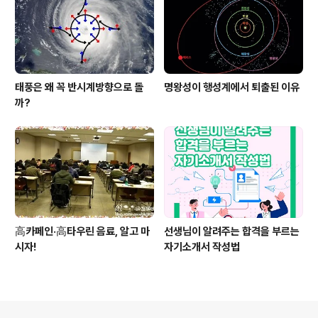
태풍은 왜 꼭 반시계방향으로 돌
명왕성이 행성계에서 퇴출된 이유
까?
高카페인·高타우린 음료, 알고 마
선생님이 알려주는 합격을 부르는
시자!
자기소개서 작성법