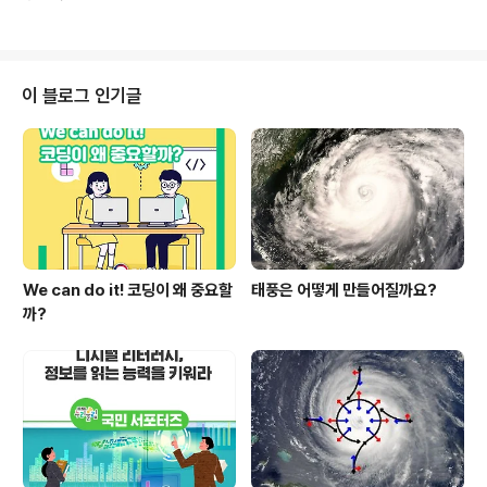
식물이 자라기에 좋지 않은 계절에는 눈이 비늘에 덮여서,
나무는 바람에 흔들리지 않는다’라는 것이 있습니다. 이 말
식물이 자랄 때에는 어린잎으로 덮여서 보호됩니다. 눈은
에서 알 수 있듯이 뿌리는..
줄기를 따라 계속해서 만들어지는데 눈이 달리는 곳을 ‘마
디’라고 하며 마디와 마디의 사이를 ‘마디 사이’라고 합니
다. 1차 생장(길이생장)만 하는 식물의 경우에는 마디 사이
이 블로그 인기글
가 뚜렷하지만 2차 생장(부피생장)을 하는 식물들은 마디
사이가 희미해집니다. 1차 생장만 하는 식물 중 특히 대나
무는 마디마디에 분열 조직(생장점)이 있어 다른 식물들에
비해 마디가 훨씬 뚜렷합니다. ▲동백나무 줄기의 구조(출
처: 에듀넷) 줄기를 가로로 ..
We can do it! 코딩이 왜 중요할
태풍은 어떻게 만들어질까요?
까?