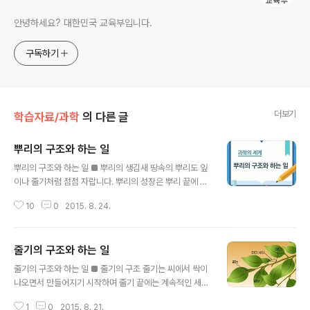
안녕하세요? 대한민국 교육부입니다.
구독하기
더보기
학습자료/과학
의 다른 글
뿌리의 구조와 하는 일
글 내용
뿌리의 구조와 하는 일 ■ 뿌리의 생김새 땅속의 뿌리도 잎
이나 줄기처럼 점점 자랍니다. 뿌리의 성장은 뿌리 끝에 있
는 생장점에서 이루어지는데 생장점은 ‘뿌리골무’라는 죽
10
0
2015. 8. 24.
은 세포로 둘러싸여 보호받고 있습니다. 뿌리는 표피로 둘
러싸여 있으며 이 표피의 일부가 밖으로 길게 자란 것이 뿌
리털입니다. 뿌리털은 흙 속에 녹아 있는 물과 양분을 빨아
줄기의 구조와 하는 일
들이는 일을 합니다. 표피 안쪽에는 뿌리에서 빨아들인 물
글 내용
과 양분이 올라가는 통로인 ‘물관’과 잎에서 만든 양분이 내
줄기의 구조와 하는 일 ■ 줄기의 구조 줄기는 씨에서 싹이
려오는 통로인 ‘체관’이 있습니다. 이러한 물관과 체관은 줄
나오면서 만들어지기 시작하며 줄기 끝에는 계속적인 세포
기와 연결되어 있습니다. ▲ 뿌리의 종단면(출처: 에듀넷)
분열로 세포 수를 늘리는 생장점이 있습니다. 이 생장점은
■ 뿌리가 하는 일 예로부터 내려오는 말 중에 ‘뿌리 깊은
1
0
2015. 8. 21.