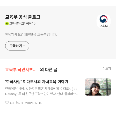
로그 정보
교육부 공식 블로그
(새창열림)
교육
분야 크리에이터
안녕하세요? 대한민국 교육부입니다.
구독하기
더보기
교육부 국민서포터즈
의 다른 글
'한국사람' 이다도시의 자녀교육 이야기
글 내용
한국이름 '서혜나'. 하지만 많은 사람들에게 '이다도시(Ida
Daussy)'로 더 친근한 프랑스인이 있다. 한때 '울라라~'라
는 말을 유행어로 퍼뜨린 이다 씨는 학창시절에도 말이 많
43
8
2009. 12. 8.
고 빠르기로 유명한 '수다쟁이'였지만, 늘 유쾌하고 발랄한
모습은 예나 지금이나 변함이 없다. 이젠 두 아이의 엄마로
서 한국의 교육과 다문화가정의 현실에도 직면하게 됐다는