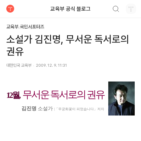
검색하기
교육부 공식 블로그
티스토리
교육부 국민서포터즈
소설가 김진명, 무서운 독서로의
권유
대한민국 교육부
2009. 12. 9. 11:31
무서운 독서로의 권유
12월,
김진명
 소설가 
|「무궁화꽃이 피었습니다」저자 