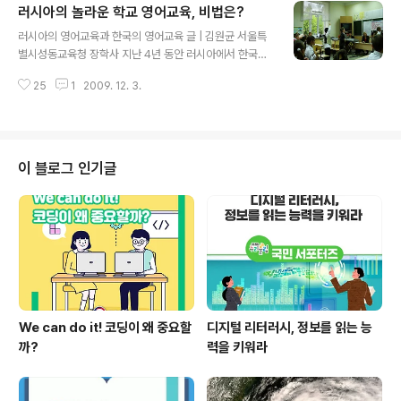
러시아의 놀라운 학교 영어교육, 비법은?
'17년차 한국주부'의 유쾌한 수다를 들어봤다. "제가 한국
글 내용
땅을 처음 밟은 건 프랑스 국제대학원 재학시절에 나온 실
러시아의 영어교육과 한국의 영어교육 글 | 김원균 서울특
습 때였어요. 아시아 비즈니스 전공으로 한·중·일 국가를 방
별시성동교육청 장학사 지난 4년 동안 러시아에서 한국교
문했었는데 한국에서의 추억이 그리워 다시 오게 됐죠. '9
육원장으로 근무하면서 세 아이들을 모두 국제학교가 아닌
3년 연세대학교 불어과 강사시절에 결혼하면서 귀화했으
25
1
2009. 12. 3.
현지 학교에 보냈다. 러시아어를 한 마디도 알아듣지 못하
니 한국에 온지 벌써 17년이 됐네요." 결혼 당시 이다 씨의
는 아이들이 현지 학교에서 영어를 어떻게 배울까 하는 걱
나이는 불과..
정은 되었지만, 근무지가 국제학교가 없는 지역이라 선택
의 여지가 없어 어쩔 수 없이 현지 학교를 보내게 되었다.
러시아어를 한 마디도 못하는 아이들을 학교에 보내놓고
이 블로그 인기글
하루 종일 교실에 앉아 우리 아이들이 받게 될 스트레스와
공포심을 생각하면서 나는 불안과 초조 속에 하루하루를
보낼 수밖에 없었다. 더구나 아이들에 대한 걱정에 부모인
나와 아내가 받는 스트레스가 더해져 당시의 생활은 그야
말로 견디기 힘든 시간의 연속이었다. 어느 날 아..
We can do it! 코딩이 왜 중요할
디지털 리터러시, 정보를 읽는 능
까?
력을 키워라