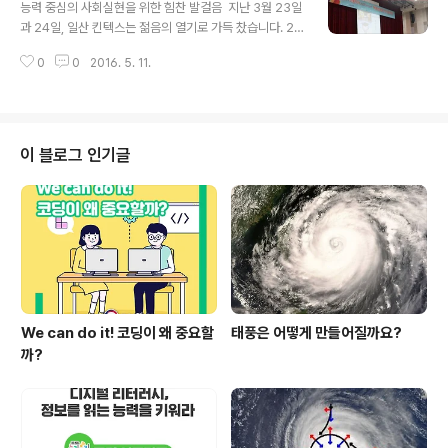
부모 교실은 점점 다양해지는 학부모들의 교육 욕구 충족
능력 중심의 사회실현을 위한 힘찬 발걸음 ​ ​지난 3월 23일
을 위해 다양한 변화를 모색하고 있습니다. (온라인 컨텐츠
과 24일, 일산 킨텍스는 젊음의 열기로 가득 찼습니다. 20
검수) 사이버 학부모교실은 평생교육 기관에서 운영 중인
16 대한민국 고졸인재 잡콘서트에 참석한 고등학생들이
강좌와는 그 성격이 다르다고 볼 수 있습니다. 자녀 학습 및
0
0
2016. 5. 11.
모였기 때문입니다. 2016 대한민국 고졸인재 잡콘서트는
진로지도 등의 교육정보를 제공하고 이를 통해 학부모의
고졸 채용 문화 정착과 일자리 창출을 통해 청년 실업을 해
자녀 지도 역량강화를 꾀하며 나아가 ..
소하기 위해 마련된 행사입니다. 채용·정보·정책 등 고졸 인
재 채용에 대한 정보를 한자리에서 제공하고 우수한 인재
에 대한 실질적 취업을 지원하는 자리입니다. 또한, 학력과
이 블로그 인기글
스펙이 아닌 능력 중심의 채용 문화 정책에 기여하기 위한
자리로 올해로 5회를 맞이하였습니다. 2016년 3월 23일
과 24일 양일간 진행된 대한민국 고졸인재 잡콘서트는 채
용설명회장, 채용상담관, 특별관으로 구성되어 있었습니
다. 특별관에는 고용노동부..
We can do it! 코딩이 왜 중요할
태풍은 어떻게 만들어질까요?
까?