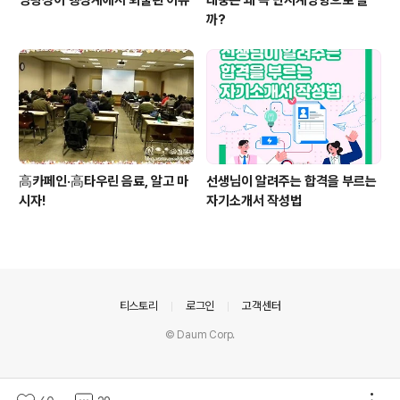
까?
高카페인·高타우린 음료, 알고 마
선생님이 알려주는 합격을 부르는
시자!
자기소개서 작성법
의안내
티스토리
로그인
고객센터
© Daum Corp.