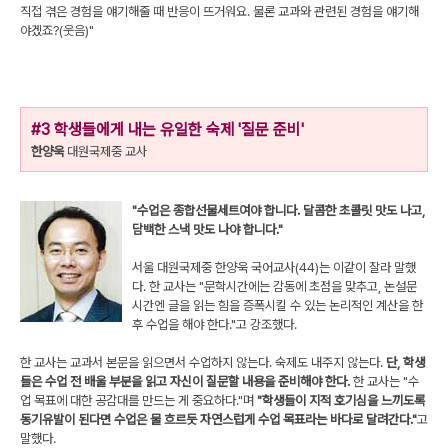
직접 겪은 경험을 얘기해줄 때 반응이 뜨거워요. 물론 교과와 관련된 경험을 얘기해
야겠죠?(웃음)"
#3 학생들에게 내는 유일한 숙제 '질문 준비'
한양욱
대원국제중 교사
"수업은 종합선물세트여야 합니다. 달콤한 초콜릿 맛도 나고,
담백한 스낵 맛도 나야 합니다."
서울 대원국제중 한양욱 국어교사(44)는 이같이 잘라 말했
다. 한 교사는 "문학시간에는 감동에 초점을 맞추고, 논설문
시간엔 글을 읽는 힘을 증폭시킬 수 있는 논리적인 계산을 한
후 수업을 해야 한다."고 강조했다.
한 교사는 교과서 본문을 읽으면서 수업하지 않는다. 숙제도 내주지 않는다.
단, 학생
들은 수업 전 배울 부분을 읽고 자신이 질문할 내용을 준비해야 한다.
한 교사는 "수
업 목표에 대한 공감대를 만드는 게 중요하다."며
"학생들이 지적 호기심을 느끼도록
동기유발이 된다면 수업은 물 흐르듯 자연스럽게 수업 목표라는 바다로 달려간다."
고
말했다.