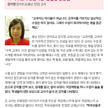
김미영
안서초교(충남 천안) 교사
"교과서는 바이블이 아닙니다. 교과서를 가르치는 일상적인
수업은 하지 않아요. 그래서 수업이 파괴적이라는 평을 듣곤
해요."
충남 천안시 안서초교 김미영 교사(34)는 "교과서를, 교과서
만 가르쳐선 안된다."는 신념을 갖고 있다. 김 교사는 수업 준
비를 철저히 하고, 흥미 있는 자료를 제작한다는 평을 받았다.
"수학 교과의 '시간 알아보기'단원을 가르칠 때, 작은 모형 시계 대신 집에 있는 큰 벽
시계를 떼어내 가져갔어요. 유리를 빼내고 시침, 분침, 초침을 손으로 직접 돌린 후 학
생들에게 시침을 돌려 보게 했어요. 평소 짝 활동, 모둠 활동, 퍼즐게임 등도 자주 합
니다."
시를 읽고 경험을 이야기하는 고학년 국어수업의 일화다. 당시 제재시는 '방아 찧기'.
하지만 절굿공이로 방아를 찧어본 적이 없는 학생들에게서 경험이 나올 리 없었다.
제재시를 '감자'로 바꿨다. 흙이 묻어 있는 감자를 캐내 모둠별로 여러 개 나눠줬다.
손으로 감자를 만져 보고, 냄새를 맡고, 잘라 보았다. 직접체험을 하니 수업이 술술 풀
렸다. 학생들에 대한 보상으로 교사가 삶아 온 감자를 나눠줬다.
김 교사는 무표정한 이미지가 시트콤 주인공 '프란체스카'와 닮아 '프란체스카 교
사'라는 별명으로 불린다. 하지만, 학부모들에겐 '친절한 선생님'이다.
"학부모들과