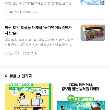
57종 선정 교육과학기술부와 한국과학창의재단은 최근 6
개월간 국내에서 발간된 과학도서 가운데 2010년 상반기
40
1
2010. 7. 7.
우수과학도서를 선정·발표하였습니다. 2010년 상반기 우
수과학도서는 ‘지구를 숨쉬게 하는 바람’ 등 아동부문 8종
을 비롯해 초등부문 10종, 중·고등부문 8종, 대학·일반부문
비싼 토익·토플을 대체할 '국가영어능력평가
23종으로 각각 창작과 번역부문으로 나누어 선정되었으
며, 그 외 ‘매우 똑똑한 과학만화’ 등 만화부문 3종과 시리
시험'은?
글 내용
즈부문 5종을 합해 총 10개 부문 57종이 선정되었습니다.
대학생치고 토익(TOEIC)시험을 공부해보지 않은 사람은
선정된 우수과학도서에는 교육과학기술부장관 명의의 ‘우
드물것이다. 대학생 뿐만 아니라 영어 성적이 필요한 수많
수과학도서 인증서’ 및 ‘인증마크’가 부여되며, 시·도교육청
은 일반인과 중학생, 고등학생도 토익이나 토플같은 영어
과 보건복지부의 추천을 받은 소외지역 중심의 교육 및 복
26
1
2010. 7. 7.
능력평가시험에 매달린다. 모두 미국의 ETS사가 개발한
지시설, 해외 한인학교 ..
시험이다. 이처럼 우리나라는 외국에서 개발한 영어 시험
에 지나치게 의존하고 있다. 시험 비용에 따른 국부 유출도
상당하다. 물론 영어 능력을 평가하는 시험이므로 영미권
국가에서 개발한 시험이 인지도 면에서나 시험의 신뢰도
이 블로그 인기글
면에서 우수하다고 볼 수도 있다. 그러나 우리나라 입장에
서는 토익이나 토플 시험에 대한 지나친 의존과 이런 시험
들을 대상으로 한 사교육 열기가 반갑지만은 않다. 다행히
우리나라에서 자체적으로 개발 하고 있는 영어 시험이 있
다. 2012년부터 본격적으로 시행될 예정인 '..