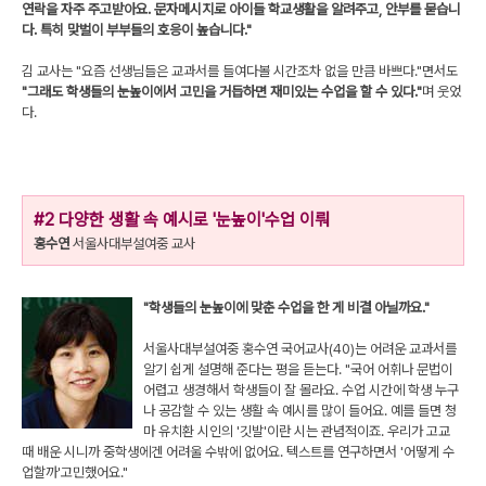
연락을 자주 주고받아요. 문자메시지로 아이들 학교생활을 알려주고, 안부를 묻습니
다. 특히 맞벌이 부부들의 호응이 높습니다."
김 교사는 "요즘 선생님들은 교과서를 들여다볼 시간조차 없을 만큼 바쁘다."면서도
"그래도 학생들의 눈높이에서 고민을 거듭하면 재미있는 수업을 할 수 있다."
며 웃었
다.
#2 다양한 생활 속 예시로 '눈높이'수업 이뤄
홍수연
서울사대부설여중 교사
"학생들의 눈높이에 맞춘 수업을 한 게 비결 아닐까요."
서울사대부설여중 홍수연 국어교사(40)는 어려운 교과서를
알기 쉽게 설명해 준다는 평을 듣는다. "국어 어휘나 문법이
어렵고 생경해서 학생들이 잘 몰라요. 수업 시간에 학생 누구
나 공감할 수 있는 생활 속 예시를 많이 들어요. 예를 들면 청
마 유치환 시인의 '깃발'이란 시는 관념적이죠. 우리가 고교
때 배운 시니까 중학생에겐 어려울 수밖에 없어요. 텍스트를 연구하면서 '어떻게 수
업할까'고민했어요."