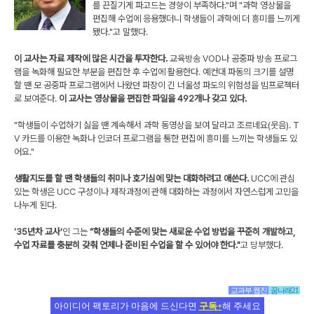
를 끈질기게 파고드는 경향이 부족하다."며 "과학 영상물을
편집해 수업에 응용했더니 학생들이 과학에 더 흥미를 느끼게
됐다."고 말했다.
이 교사는 자료 제작에 많은 시간을 투자한다.
교육방송 VOD나 공중파 방송 프로그
램을 녹화해 필요한 부분을 편집한 후 수업에 활용한다. 예컨대 파동의 크기를 설명
할 땐 모 공중파 프로그램에서 나왔던 파장이 긴 너울성 파도의 위험성을 빔프로젝터
로 보여준다.
이 교사는 영상물을 편집한 파일을 492개나 갖고 있다.
"학생들이 수업하기 싫을 땐 계속해서 과학 동영상을 보여 달라고 조르네요(웃음). T
V 카드를 이용한 녹화나 인코더 프로그램을 통한 편집에 흥미를 느끼는 학생들도 있
어요."
생활지도를 할 땐 학생들의 취미나 호기심에 맞는 대화하려고 애쓴다.
UCC에 관심
있는 학생은 UCC 구성이나 제작과정에 관해 대화하는 과정에서 자연스럽게 고민을
나누게 된다.
'35년차 교사'
인 그는
"학생들의 수준에 맞는 새로운 수업 방법을 꾸준히 개발하고,
수업 자료를 충분히 갖춰 언제나 준비된 수업을 할 수 있어야 한다."
고 당부했다.
교과부 웹진
꿈나래21
아이디어 팩토리가 마음에 드신다면
구독+
해 주세요