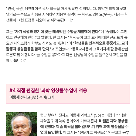
"연극, 응원, 레크레이션 강사 활동을 해서 활달한 성격입니다. 험악한 표정에 낮고
날카로운 톤으로 학생을 지적하면 처음엔 울먹이는 학생도 있어요(웃음). 지금은 학
생들이 그런 표정을 지으며 날 째려본답니다."
그는
"자기 색깔과 향기에 맞는 매력적인 수업을 개발해야 한다."
며 "끊임없이 고민
하고 연구해야 한다."고 말했다. 한 교사는 "학생들이 교과 교사에 대한 신뢰도가 높
으면 자연스럽게 학부모 신뢰도 높아진다."며
"학생들을 인격적으로 존중하고, 교과
활동과 상담활동을 함께 한다."
고 조언했다. "동료교사들과 교육기자재 활용에 관한
토론도 많이 합니다. 늘 수업을 공개하고 다른 선생님의 수업을 들으면서 고민을 함
께 나눕니다."
#4 직접 편집한 '과학 영상물'수업에 적용
이동재
전자고(충남 부여) 교사
충남 부여시 전자고 이동재 과학교사(56)는 어렵과 딱딱한
과학을 귀에 쏙쏙 들어오게 가르쳐준다.
비결은 과학 영상물
에 있었다. 학습 의욕을 불러일으키기 위해 과학 영상물을 수
업에 도입했다.
이 교사는 "전문계고 학생들은 인문교과 공부