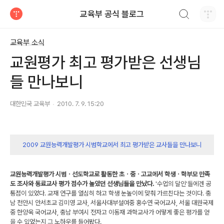
검색하기
교육부 공식 블로그
티스토리
교육부 소식
교원평가 최고 평가받은 선생님
들 만나보니
대한민국 교육부
2010. 7. 9. 15:20
2009 교원능력개발평가 시범학교에서 최고 평가받은 교사들을 만나보니
교원능력개발평가 시범ㆍ선도학교로 활동한 초ㆍ중ㆍ고교에서 학생ㆍ학부모 만족
도 조사와 동료교사 평가 점수가 높았던 선생님들을 만났다.
'수업의 달인'들에겐 공
통점이 있었다. 교재 연구를 열심히 하고 학생 눈높이에 맞춰 가르친다는 것이다. 충
남 천안시 안서초교 김미영 교사, 서울사대부설여중 홍수연 국어교사, 서울 대원국제
중 한양욱 국어교사, 충남 부여시 전자고 이동재 과학교사가 어떻게 좋은 평가를 얻
을 수 있었는지 그 노하우를 들어봤다.