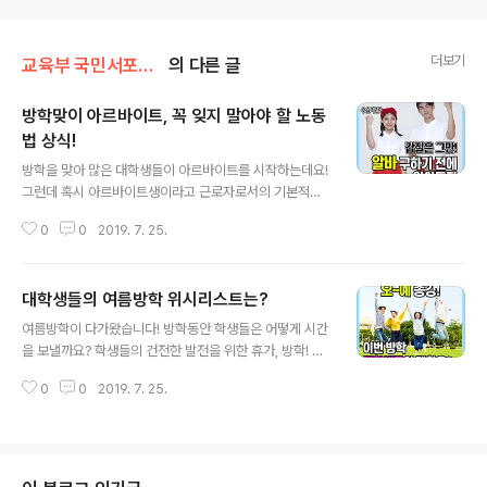
더보기
교육부 국민서포터즈
의 다른 글
방학맞이 아르바이트, 꼭 잊지 말아야 할 노동
법 상식!
글 내용
방학을 맞아 많은 대학생들이 아르바이트를 시작하는데요!
그런데 혹시 아르바이트생이라고 근로자로서의 기본적인
권리를 보장받지 못한 채 일한 경험이 있으신가요? 이런 분
0
0
2019. 7. 25.
들을 위해 오늘은 아르바이트 맞춤 노동법 상식에 대해 알
아보겠습니다. 먼저 아르바이트 피해경험이 있는 대학생들
의 목소리를 들어볼까요? ​ ​ 아르바이트생이 겪는 피해, 크
대학생들의 여름방학 위시리스트는?
게 두 가지로 말할 수 있습니다. ①근로계약서 문제, ②수
글 내용
습기간 임금 감액 문제 입니다. 우리에게 주어진 권리, 모른
여름방학이 다가왔습니다! 방학동안 학생들은 어떻게 시간
다고 그냥 넘기면 안되겠죠? 두 가지에 대해 더욱 자세히
을 보낼까요? 학생들의 건전한 발전을 위한 휴가, 방학! 대
알아보겠습니다! 1. 근로계약서 문제 근로계약이란 근로자
학생들은 짧다면 짧고, 길다면 긴 이 시간을 어떻게 계획하
는 사용자의 요구에 따라 정해진 근로를 제공하고, 그에 대
0
0
2019. 7. 25.
고 있을까요? 아래와 같이 학생들은 다양한 활동으로, 의미
한 대가로 사용자로부터 급여를 지급받기로 한 계약을 말
있는 방학을 보내고 있는데요! 이 중에서도 대학생들이 가
합니다. 이러한 근로관계는 근로자와 사..
장 많이 계획하고 있는 여름방학 위시리스트 TOP3를 소
개해드리겠습니다! 봉사 자기계발 자격증 소모임/동아리
인턴 취업준비 집순이/집돌이 여행 알바 1. 취업/자격증 준