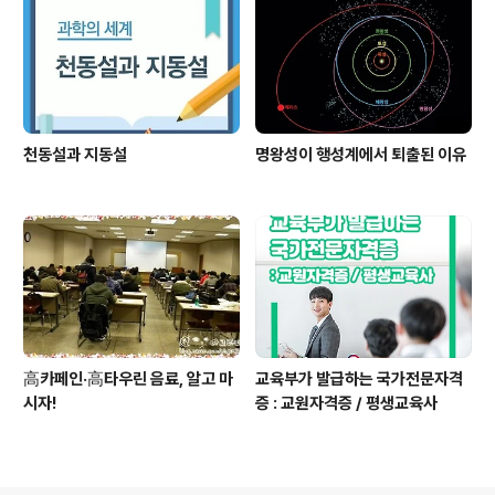
천동설과 지동설
명왕성이 행성계에서 퇴출된 이유
高카페인·高타우린 음료, 알고 마
교육부가 발급하는 국가전문자격
시자!
증 : 교원자격증 / 평생교육사