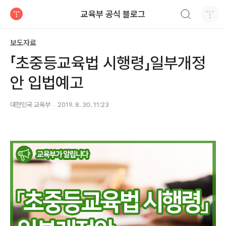
검색하기
교육부 공식 블로그
티스토리
보도자료
「초중등교육법 시행령」일부개정
안 입법예고
대한민국 교육부
2019. 8. 30. 11:23