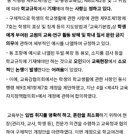
동 시행령 제9조제1항은 「초·중등교육법」 제8조제2항 및 그 위임
에 따라
학교규칙
에서
기재
해야 하는
사항
을
정하고 있다.
- 구체적으로 학생의 학교생활에 관한 사항에 관한 제9조제1항제
7호는 학생의 포상 및 징계 등의 지도방법과 「교육기본법」상
학생
에게 부여된 교원의 교육·연구 활동 방해 및 학내 질서 문란 금지
의무
에 관하여 세부적인 예시를 나열하여 규정하고 있다.
- 동 조항에 예시로 나열된 두발·복장 등 용모, 소지품 검사 등을
학교규칙에 기재해야만 하는 것으로
오인
되어
교육현장
에서
소모
적
인
논쟁
이
발생
한다는
어려움
이 있었다.
- 이에, 교육감협의회에서는 학생의 학교생활에 관한 사항인 동시
행령 제9조제1항제7호 개정을 제안하였고, 지난 4월 <제4차 교육
자치정책협의회>에서 개정에 관하여 합의하였다.
교육부는
입법 취지를 명확히 하고
,
혼란을 최소화
하기 위하여 현
장(관리자, 교사, 학생 등), 전문가 의견을 수렴하고 교육청과 협의
하여 구체적인 개정안을 마련하였다. 이번 개정으로 학교여건에