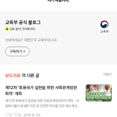
시기 바랍니다.
로그 정보
교육부 공식 블로그
(새창열림)
교육
분야 크리에이터
안녕하세요? 대한민국 교육부입니다.
구독하기
더보기
보도자료
의 다른 글
제12차 ‘포용국가 실현을 위한 사회관계장관
회의’ 개최
글 내용
제12차‘포용국가 실현을 위한 사회관계장관회의’개최 - 의
료폐기물의 발생량 저감 및 안전한 처리를 위한 제도개선
방안 논의 - - 임신·출산에 필요한 서비스를 한 눈에 알아볼
0
0
2019. 8. 30.
수 있도록 통합 제공 체계 마련 - 유은혜 부총리 겸 교육부