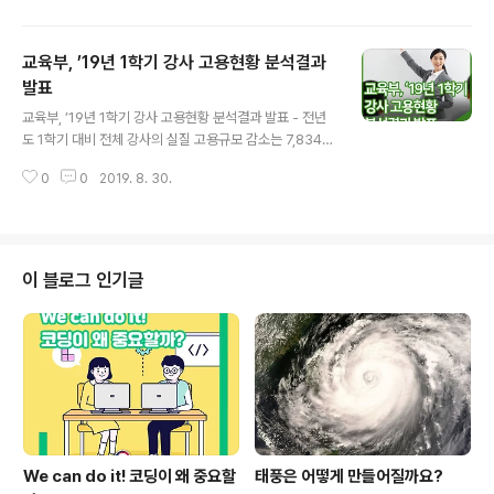
장관은 8. 30.(금) 오전, 정부세종청사에서 제12차 ‘포용
국가 실현을 위한 사회관계장관회의’를 개최한다. ​ ◈「의료
교육부, ’19년 1학기 강사 고용현황 분석결과
폐기물 안전 처리 방안 추진 점검 및 향후 계획(안)」 ◈「제2
차 외래생물 관리계획(’19∼’23)(안)」 ◈「임신지원 서비스
발표
글 내용
통합제공 추진계획(안)」 ◈「2020년 사회정책방향 수립
교육부, ’19년 1학기 강사 고용현황 분석결과 발표 - 전년
추진계획(안)｣​ 제1호 안건 ｢의료폐기물 안전 처리 방안 추
도 1학기 대비 전체 강사의 실질 고용규모 감소는 7,834명
진 점검 및 향후 계획(안)｣ - 이번 안건은, 정부..
(-13.4%) - 다른 직업이 없는 전업강사의 실질 고용규모
0
0
2019. 8. 30.
감소는 4,704명(-15.6%) 시간강사연구지원 및 대학 평
생교육원 연계 강좌 개설로 강의기회 상실 강사에 대한 연
구․교육 안전망 마련 교육부(부총리 겸 교육부장관 유은혜)
는 8월 30일(금) 2019년 1학기 대학 강사 고용현황 분석
결과를 발표하였다. 이번 분석은 개정 고등교육법(강사법)
이 블로그 인기글
적용 399개교의 실질적인 강사 고용 변동을 파악하기 위
하여 이루어졌다. 한국교육개발원(KEDI)의 교육기본통계
조사 자료를 기반으로, 1명의 강사가 여러 대학에 출강할
경우 중복 집계되던 기존 집계 방식과 달리 강사로 재직하
고 있는 실..
We can do it! 코딩이 왜 중요할
태풍은 어떻게 만들어질까요?