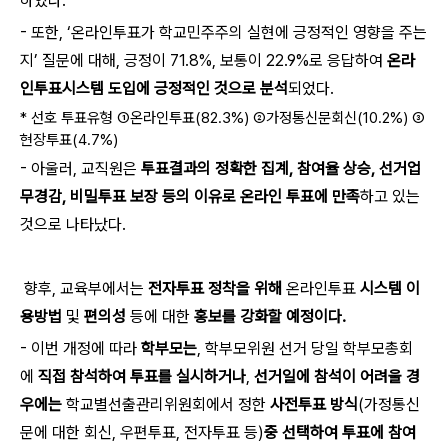
하였다.
- 또한, ‘온라인투표가 학교민주주의 실현에 긍정적인 영향을 주는
지’ 질문에 대해, 긍정이 71.8%, 보통이 22.9%로 응답하여
온라
인투표시스템 도입에 긍정적인 것으로 분석
되었다.
* 선호 투표유형 ①온라인투표(82.3%) ②가정통신문회신(10.2%) ③
현장투표(4.7%)
- 아울러, 교직원은
투표결과의 정확한 집계, 참여율 상승, 선거업
무경감, 비밀투표 보장 등의 이유로 온라인 투표에 만족
하고 있는
것으로 나타났다.
향후, 교육부에서는
전자투표 정착을 위해
온라인투표
시스템 이
용방법
및
편의성
등에 대한
홍보를 강화할 예정이다.
- 이번 개정에 따라
학부모는
, 학부모위원 선거 당일 학부모총회
에
직접 참석하여 투표를 실시하거나
,
선거일에 참석이 어려울 경
우에는
학교별선출관리위원회에서 정한
사전투표 방식
(가정통신
문에 대한 회신, 우편투표, 전자투표 등)
중 선택하여 투표에 참여