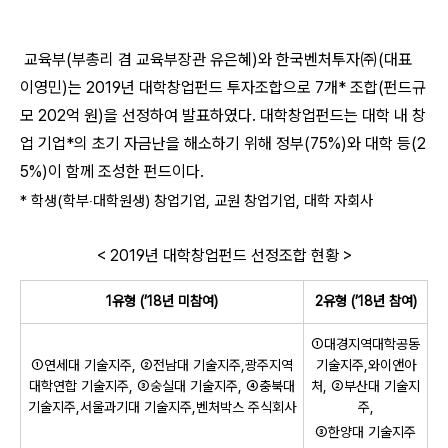
교육부(부총리 겸 교육부장관 유은혜)와 한국벤처투자㈜(대표
이영민)는 2019년 대학창업펀드 투자조합으로 7개* 조합(펀드규
모 202억 원)을 선정하여 발표하였다. 대학창업펀드는 대학 내 창
업 기업*의 초기 자금난을 해소하기 위해 정부(75%)와 대학 등(2
5%)이 함께 조성한 펀드이다.
* 학생(학부‧대학원생) 창업기업, 교원 창업기업, 대학 자회사
< 2019년 대학창업펀드 선정조합 현황 >
1유형 (’18년 미참여)
2유형 (’18년 참여)
➀대경지역대학공동
➀연세대 기술지주, ➁전남대 기술지주,광주지역
기술지주,와이앤아
대학연합 기술지주, ➂숭실대 기술지주, ➃충북대
처, ➁부산대 기술지
기술지주,서울과기대 기술지주,벤처박스 주식회사
주,
➂한양대 기술지주