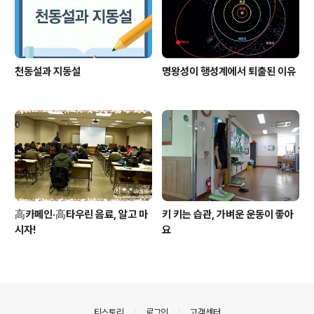
천동설과 지동설
명왕성이 행성계에서 퇴출된 이유
高카페인·高타우린 음료, 알고 마
키 키는 습관, 가벼운 운동이 좋아
시자!
요
의안내
티스토리
로그인
고객센터