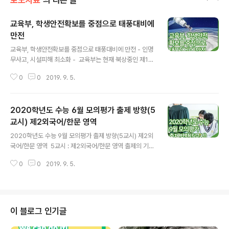
보도자료
의 다른 글
교육부, 학생안전확보를 중점으로 태풍대비에
만전
글 내용
교육부, 학생안전확보를 중점으로 태풍대비에 만전 - 인명
무사고, 시설피해 최소화 - ​ 교육부는 현재 북상중인 제13
호 태풍 링링(LINGLING)에 대비하여, 인명피해를 최소화
0
0
2019. 9. 5.
하고 학사운영이 안정적으로 이루어는 데 중점을 두고 시
도교육청과 협력하여 비상대응 및 조치계획을 마련하였다.
​ 이번 태풍이 9월 6일(금) 15시 경 제주도를 시작으로 한
2020학년도 수능 6월 모의평가 출제 방향(5
반도 전역에 영향을 미칠 것으로 예상되어, 시도교육청 안
전부서장과 사전대비회의(9월 5일)를 개최하고 비상연락
교시) 제2외국어/한문 영역
글 내용
망을 구축하는 등 재난대응태세를 구축하고 9월 6일(금) 1
2020학년도 수능 9월 모의평가 출제 방향(5교시) 제2외
1시 30분 차관주재로 시도교육청 부교육감과 태풍 대비사
국어/한문 영역 ​ 5교시 : 제2외국어/한문 영역 출제의 기본
항 및 조치계획을 점검할 계획이다. ​ 이와 관련하여, 학교에
방향 제2외국어/한문 영역은 2009 개정 교육과정의 내용
서 시설을 사전 점검하고 학생들에게 안전수칙 계기교육*
0
0
2019. 9. 5.
과 수준에 따라 학습자의 외국어 능력과 한문 이해 능력을
이 이뤄지도록 요청했으며..
평가할 수 있도록 문항을 출제하였다. ◦ 제2외국어 교과는
일상생활에서의 의사소통 능력을 평가할 수 있는 문항을
중심으로 출제하였다. ◦ 한문 교과는 실용 한자 및 어휘의
이해와 활용 능력, 문화를 이해하고 활용하는 능력, 한문에
이 블로그 인기글
대한 기초적인 이해 능력을 측정할 수 있도록 출제하였다.
출제 범위 출제 범위는 ‘독일어Ⅰ’, ‘프랑스어Ⅰ’, ‘스페인어Ⅰ’,