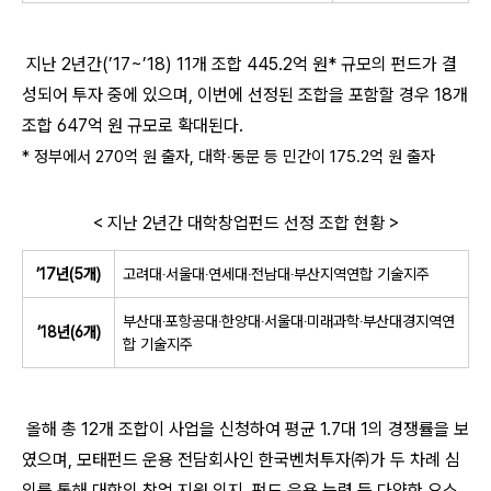
지난 2년간(’17~’18) 11개 조합 445.2억 원* 규모의 펀드가 결
성되어 투자 중에 있으며, 이번에 선정된 조합을 포함할 경우 18개
조합 647억 원 규모로 확대된다.
* 정부에서 270억 원 출자, 대학‧동문 등 민간이 175.2억 원 출자
< 지난 2년간 대학창업펀드 선정 조합 현황 >
’17년(5개)
고려대‧서울대‧연세대‧전남대‧부산지역연합 기술지주
부산대‧포항공대‧한양대‧서울대‧미래과학‧부산대경지역연
’18년(6개)
합 기술지주
올해 총 12개 조합이 사업을 신청하여 평균 1.7대 1의 경쟁률을 보
였으며, 모태펀드 운용 전담회사인 한국벤처투자㈜가 두 차례 심
의를 통해 대학의 창업 지원 의지, 펀드 운용 능력 등 다양한 요소