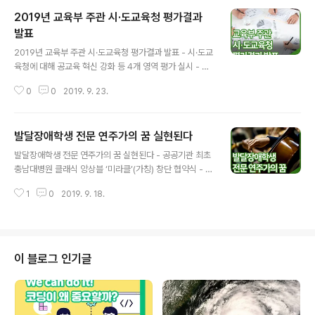
2019년 교육부 주관 시·도교육청 평가결과
발표
글 내용
2019년 교육부 주관 시·도교육청 평가결과 발표 - 시·도교
육청에 대해 공교육 혁신 강화 등 4개 영역 평가 실시 - 우
수사례 확산을 위한 교육청간 교류 기회 제공 및 컨설팅 등
0
0
2019. 9. 23.
지원 교육부(부총리 겸 교육부장관 유은혜)는 9월 23일
(월) 전국 시·도교육청을 대상으로 실시한 2019년 시·도교
육청 평가 결과를 발표하였다. 시·도교육청 평가는 1996
발달장애학생 전문 연주가의 꿈 실현된다
년부터 교육정책에 대한 책무성을 확보하고 교육의 질을
글 내용
높이고자 시행해 왔으며, 지방교육자치 강화 흐름에 맞게
발달장애학생 전문 연주가의 꿈 실현된다 - 공공기관 최초
2018년부터 국정과제·국가시책 중심의 교육부 주관평가
충남대병원 클래식 앙상블 ‘미라클’(가칭) 창단 협약식 - 예
와 자치사무 중심의 교육청 자체평가로 나누어 운영하고
술분야 장애학생 전문 직업인 발굴 및 양성을 위한 현장경
있다. 올해 교육부는 전년도(’18년) 시·도교육청 실적에 대
1
0
2019. 9. 18.
청회 진행 교육부(부총리 겸 교육부장관 유은혜)는 9월 19
해 ①공교육 혁신 강화, ②교육의 희망사다리 복원, ③안전
일(목) 충남대학교병원 강당에서 충남대학교병원(원장 송
한 학교 구현, ④교육수..
민호), 대전광역시교육청(교육감 설동호), 한국장애인고용
공단(이사장 조종란)과 공공기관 최초 장애인 연주단 ‘미라
클’ 창단을 위한 업무 협약식을 개최한다. 이번 협약식을 통
이 블로그 인기글
해 발달장애학생들에게 음악에 대한 꿈을 펼칠 수 있는 기
회를 제공하고, 장애인 고용을 선도적으로 추진하고자 하
는 기관에는 새로운 고용모델을 제시할 것으로 기대된다. -
일시/장소 : 2019. 9. 19.(목) 16:00 / 충남..