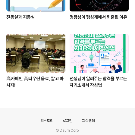
천동설과 지동설
명왕성이 행성계에서 퇴출된 이유
高카페인·高타우린 음료, 알고 마
선생님이 알려주는 합격을 부르는
시자!
자기소개서 작성법
의안내
티스토리
로그인
고객센터
© Daum Corp.