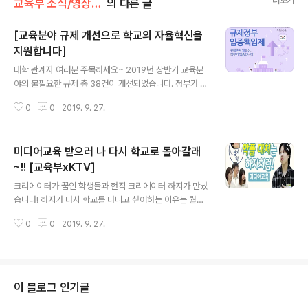
더보기
교육부 소식/영상·카드뉴스·인포그래픽
의 다른 글
[교육분야 규제 개선으로 학교의 자율혁신을
지원합니다]
글 내용
대학 관계자 여러분 주목하세요~ 2019년 상반기 교육분
야의 불필요한 규제 총 38건이 개선되었습니다. 정부가 규
제의 필요성을 입증하고, 입증하지 못하면 폐지되는 '정부
0
0
2019. 9. 27.
규제 입증책임제'를 운영하여 개선되는 교육분야 사례를
카드뉴스로 소개합니다! #교육부 #규제정부_입증책임제
#자율혁신 #교육분야_규제필요성_정부가_입증합니다
미디어교육 받으러 나 다시 학교로 돌아갈래
~!! [교육부xKTV]
글 내용
크리에이터가 꿈인 학생들과 현직 크리에이터 하지가 만났
습니다! 하지가 다시 학교를 다니고 싶어하는 이유는 뭘까
요? 그건 바로~ 요즘 학생들은 학교에서 미디어교육을 받
0
0
2019. 9. 27.
기 때문인데요! 미디어교육 일일교사가 된 하지가 학생들
의 폭풍질문에 크리에이터 꿀팁을 대방출합니다!! 꿀잼 유
익 코끝찡 이야기, 지금 바로 확인하세요! #교육부 #크리
에이터 #하지 #호평고 #미디어교육 #진로 #꿈 #정책1교
시 ▶바로보기: https://bit.ly/2lDjGPd
이 블로그 인기글