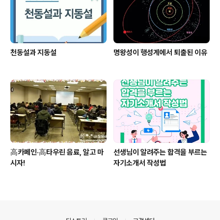
천동설과 지동설
명왕성이 행성계에서 퇴출된 이유
高카페인·高타우린 음료, 알고 마
선생님이 알려주는 합격을 부르는
시자!
자기소개서 작성법
의안내