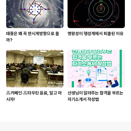
태풍은 왜 꼭 반시계방향으로 돌
명왕성이 행성계에서 퇴출된 이유
까?
高카페인·高타우린 음료, 알고 마
선생님이 알려주는 합격을 부르는
시자!
자기소개서 작성법
의안내