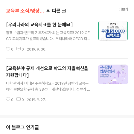
더보기
교육부 소식/영상·카드뉴스·인포그래픽
의 다른 글
[우리나라의 교육지표를 한 눈에📊]
글 내용
정책 수립과 연구의 기초자료가 되는 교육지표! 2019 OE
CD 교육지표가 발표되었습니다. ​ 우리나라와 OECD 회원
국들의 교육 현황은 어떤 차이가 있을지, 통계로 확인해 보
0
0
2019. 9. 30.
세요! ​ ▶️자세히 보기 : https://bit.ly/2nPv5fh 「OECD
교육지표 2019」결과 발표 「OECD 교육지표 2019」결과
발표​ 교육부(부총리 겸 교육부장관 유은혜)와 한국교육개
[교육분야 규제 개선으로 학교의 자율혁신을
발원(원장 반상... blog.naver.com #OECD #교육지표
#교육 #교육통계 #한국의_교육지표 #OECD_회원국_교
지원합니다]
글 내용
육_비교
대학 관계자 여러분 주목하세요~ 2019년 상반기 교육분
야의 불필요한 규제 총 38건이 개선되었습니다. 정부가 규
제의 필요성을 입증하고, 입증하지 못하면 폐지되는 '정부
0
0
2019. 9. 27.
규제 입증책임제'를 운영하여 개선되는 교육분야 사례를
카드뉴스로 소개합니다! #교육부 #규제정부_입증책임제
#자율혁신 #교육분야_규제필요성_정부가_입증합니다
이 블로그 인기글