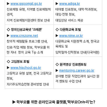
▶
www.ggoomgil.go.kr
▶
www.adiga.kr
진로체험 유형, 지역별 진로체험처
테마별 진로정보, 대학·학과정보,
검색,
대입·전형 정보,
지역 진로체험지원센터 정보 안내
대입상담 서비스 제공
◇ 창의인성교육넷 '크레존'
◇ 다문화교육 포털
▶
www.crezone.net
▶
www.nime.or.kr
창의적 체험활동 프로그램 안내,
다문화교육 지원정책 소개, 한국교
육제도 및
진로·직업 체험 정보, 학부모를 위
한 자녀
창의 교육 Tip 소개
입학절차·진학정보 안내(다국어판)
◇ 고입정보 포털
◇ 원격영상 진로멘토링
▶
www.hischool.go.kr
▶
mentoring.career.go.kr
고등학교 유형 설명, 전국 고등학교
분야별 전문 직업인과의 실시간 원
정보,
격 멘토링
수업 안내
자기주도학습전형 준비방법 안내
▶ 학부모를 위한 온라인교육 플랫폼,'학부모On누리'는?