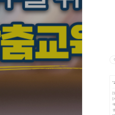
'
[
[
에
생