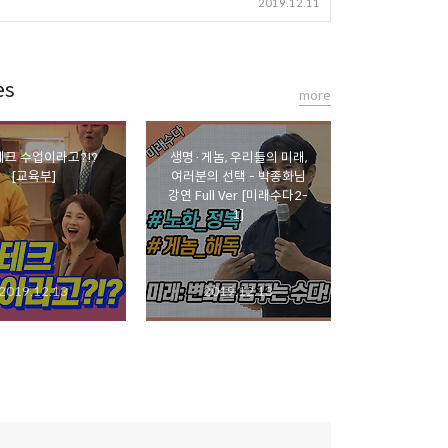
2019.12.11
es
more
크 수업이라고?!?
생명·게놈, 우리들의 미래,
[교육부]
여러분의 선택 - 박종화님
강연 Full Ver [미래수다2-
1]
2019.12.13
2019.12.13