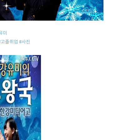
유미
#고졸취업
#사진