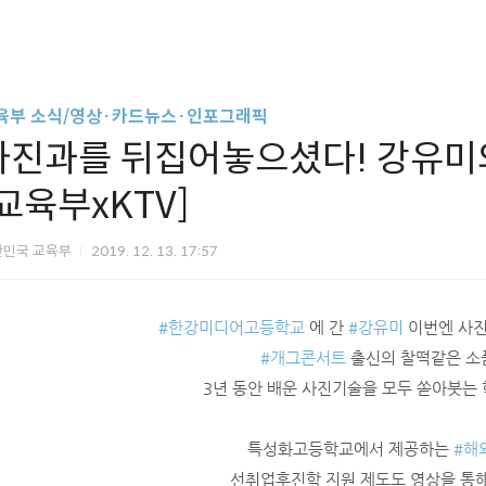
육부 소식/영상·카드뉴스·인포그래픽
사진과를 뒤집어놓으셨다! 강유미
[교육부xKTV]
한민국 교육부
2019. 12. 13. 17:57
#한강미디어고등학교
에 간
#강유미
이번엔 사진
#개그콘서트
출신의 찰떡같은 소
3년 동안 배운 사진기술을 모두 쏟아붓는 
특성화고등학교에서 제공하는
#해
선취업후진학 지원 제도도 영상을 통