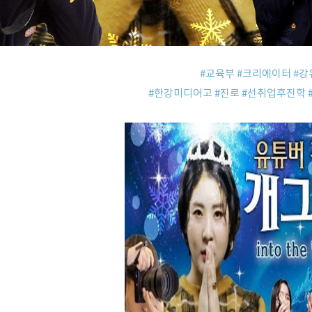
#교육부
#크리에이터
#강
#한강미디어고
#진로
#선취업후진학