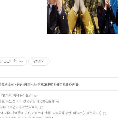
공감
구독하기
교육부 소식
>
영상·카드뉴스·인포그래픽
' 카테고리의 다른 글
엄마! 아빠! 함께 놀아요🎶]
(0)
시흥, 옥천, 성북구·강북구 등 의 공통점은?]
(0)
듀테크 수업이라고?!?[교육부]
(0)
명·게놈, 우리들의 미래, 여러분의 선택 - 박종화님 강연 Full Ver [미래수다2-1]
(0)