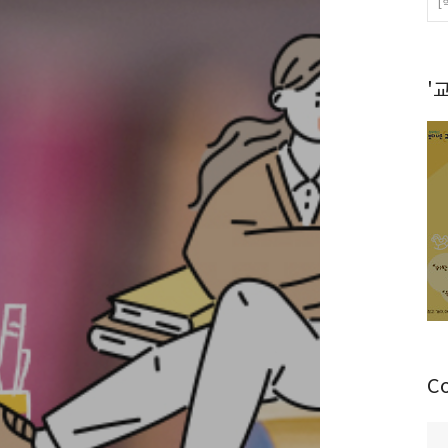
[
'
C