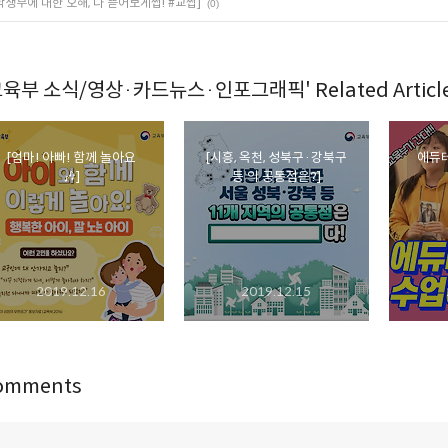
학생부에 대한 오해, 다 뜯어보게썹! #교썹]
(0)
교육부 소식/영상·카드뉴스·인포그래픽' Related Articl
[엄마! 아빠! 함께 놀아요
[시흥, 옥천, 성북구·강북구
에듀테
🎶]
등 의 공통점은?]
2019.12.16
2019.12.15
omments