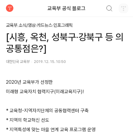
검색하기
교육부 공식 블로그
티스토리
교육부 소식/영상·카드뉴스·인포그래픽
[시흥, 옥천, 성북구·강북구 등 의
공통점은?]
대한민국 교육부
2019. 12. 15. 10:50
2020년 교육부가 선정한
미래형 교육자치 협력지구(미래교육지구)!
* 교육청-지역자치단체의 공동협력센터 구축
* 지역의 학교혁신 선도
* 지역특성에 맞는 마을 연계 교육 프로그램 운영