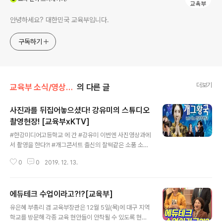
안녕하세요? 대한민국 교육부입니다.
구독하기
더보기
교육부 소식/영상·카드뉴스·인포그래픽
의 다른 글
사진과를 뒤집어놓으셨다! 강유미의 스튜디오
촬영현장! [교육부xKTV]
글 내용
#한강미디어고등학교 에 간 #강유미 이번엔 사진영상과에
서 촬영을 한다?! #개그콘서트 출신의 찰떡같은 소품 소화
력과 3년 동안 배운 사진기술을 모두 쏟아붓는 학생 작가
0
0
2019. 12. 13.
들의 케미! ​ 특성화고등학교에서 제공하는 #해외연수 기회
와 선취업후진학 지원 제도도 영상을 통해 확인해보세요!
▶바로보기: https://bit.ly/2YKu9HN #교육부 #크리에
에듀테크 수업이라고?!?[교육부]
이터 #강유미 #한강미디어고 #진로 #선취업후진학 #고
글 내용
졸취업 #사진
유은혜 부총리 겸 교육부장관은 12월 5일(목)에 대구 지역
학교를 방문해 각종 교육 현안들이 안착될 수 있도록 현장