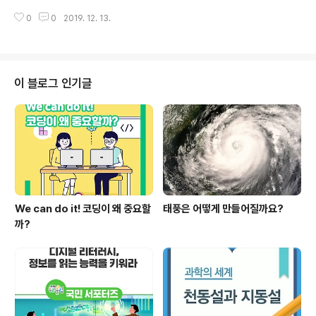
을 점검하고 의견을 청취했습니다. ​ 먼저 대구광역시교육
0
0
2019. 12. 13.
청 지정 미래역량교육 선도학교인 대구하빈초를 방문해 학
생 개인별 태블릿을 제공하여 빅데이터, 학습관리시스템(L
MS), 클라우드 협업 도구 등을 수업에서 적극 활용하는 에
듀테크 기반 미래형 수학 수업에 참여하고 관계자들과 간
담회를 가졌습니다. ​ 다음으로 칠곡중을 방문해 기초학력
이 블로그 인기글
향상을 지원하는 프로그램 우수 사례를 공유하고 학교 현
장의 의견을 청취했습니다. ​ 마지막으로 고교학점제 연구
학교인 다사고를 방문해 일반고 교육역량 강화방안 등 현
안에 대해 간담회를 가졌습니다. ​ 이번 현장 방문으로 미래
역량을 기르는 수업 변화가 시작된 것을..
We can do it! 코딩이 왜 중요할
태풍은 어떻게 만들어질까요?
까?