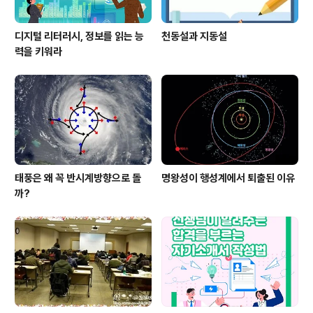
디지털 리터러시, 정보를 읽는 능
천동설과 지동설
력을 키워라
태풍은 왜 꼭 반시계방향으로 돌
명왕성이 행성계에서 퇴출된 이유
까?