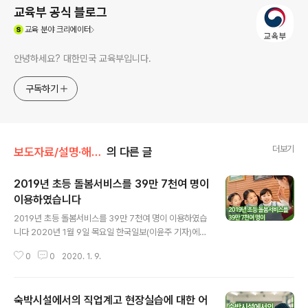
교육부 공식 블로그
(새창열림)
교육
분야 크리에이터
안녕하세요? 대한민국 교육부입니다.
구독하기
더보기
보도자료/설명·해명자료
의 다른 글
2019년 초등 돌봄서비스를 39만 7천여 명이
이용하였습니다
글 내용
2019년 초등 돌봄서비스를 39만 7천여 명이 이용하였습
니다 2020년 1월 9일 목요일 한국일보(이윤주 기자)에서
보도된 '온라인 입학시스템 '“초등생 아이 돌봐줄 곳이 없
0
0
2020. 1. 9.
어요” 엄마들 마지못한‘3월 장기휴가’' 보도내용에 관련하
여 알려드립니다. 동 보도내용에 대한 설명 정부의 초등학
생 돌봄서비스를 이용할 수 있는 아동의 수가 2019년 기
숙박시설에서의 직업계고 현장실습에 대한 어
준으로 33만여 명이라고 송다영 인천대 교수 발표자료를