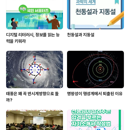
디지털 리터러시, 정보를 읽는 능
천동설과 지동설
력을 키워라
태풍은 왜 꼭 반시계방향으로 돌
명왕성이 행성계에서 퇴출된 이유
까?