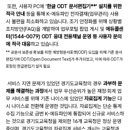
또한, 사용자 PC에 ’
한글 ODT 문서편집기**‘ 설치를 위한
적극 안내
등을 통해 K-에듀파인 전자결재(업무관리) 사용
시 불편을 최소화하고 있습니다. 조기 안정화를 위해 상황별
조치방안(FAQ)을 개발하여 업무포털 팝업 게시 및
에듀콜센
터(1544-0079) ODT 응대 전용채널 운영
등
사용자 문의
에 적극 대응
하고 있습니다.
** 공문서 보존성 확보를 위한 개방형문서포멧(ODF) 도입을 위해 기존 문서
편집기에 ODT(Open Document Text)가 추가되었고, 이에 따라 ODT가
포함된 한글편집기 설치 필요
서비스 지연 문제가 있었던 경기도교육청의 경우
과부하
문
제를 해결하는 과정
에서 업무 우선순위가 높은 재정·회계 업
무 서비스를 위해 기존 나이스에 있었던
자료집계 기능
은 다
시 나이스로 전환해 운영한 것입니다. 자료집계는 단순 통계
수집 기능으로 금번 K-에듀파인에 통합되어 신규로 서비스하
는 것으로 경기도교육청을 제외한 16개 교육청은 정상 운영
중이며, 경기도교육청의 자료집계 서비스 개시는 교육청과