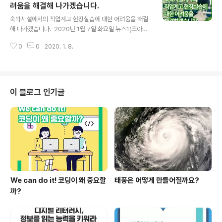
인용한 내용은 정확한 수치가 아닙니다. 정부의 온종일 돌
려움을 해결해 나가겠습니다.
글 내용
봄 정책에 따라 초등돌봄 이용가능 인원이 2017년 33만
숙박시설에서의 직업계고 현장실습에 대한 어려움을 해결
명에서 2019년 39만 7,713명 수준으로 확대되었습니다.
해 나가겠습니다. ​ 2020년 1월 7일 화요일 뉴스1(조아현
※ 초등돌봄교실 290,358명, 다함께돌봄센터 2,878명,
기자)에서 보도된 ''청소년 고용금지' 숙박업소에 실습생 파
지역아동센터 98,407명, 청소년 방과후 아카데미 6,070
0
0
2020. 1. 8.
견 뒤 취업 자랑' 보도내용에 관련하여 알려드립니다. 동 보
명 등 아울..
도내용에 대한 설명 교육부는 숙박시설에서의 직업계고 현
장실습 운영과 관련하여 ‘직업계고 현장실습 운영매뉴얼(‘1
9.7월 수정)’에 청소년보호법에 따른 청소년고용금지 업종
등에 보내지 않도록 안내*하고 있습니다. * 참여기업 선정
이 블로그 인기글
시 기준에 부합한지 현장실습운영위원회의 심의를 거치도
록 규정 2. 안전·보건 관리 현황 (2) ｢근로기준법｣ 제65조
에 의거한 사용금지 기업은 아닌가? ※ 청소년보호법에 따
른 청소년출입금지 업종, 청소년고용금지 업종, 도덕상 보
건상 유해 위험한 직종,..
We can do it! 코딩이 왜 중요할
태풍은 어떻게 만들어질까요?
까?