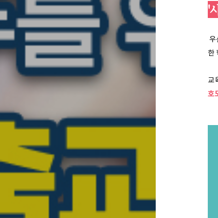
'
우
한
교
호도