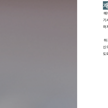
재
매
기
하
하
신
도