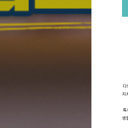
다
지
특
생