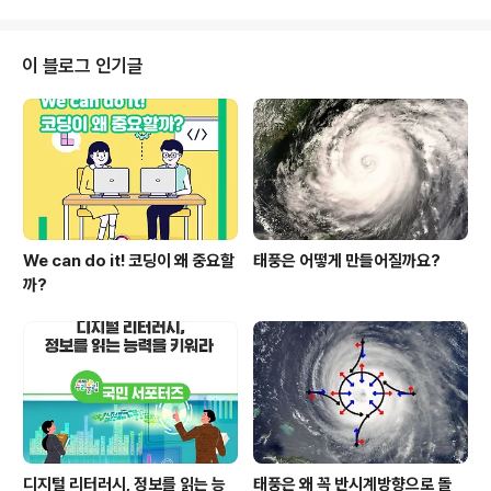
를 개..
현재에도 널리 쓰이고 있죠. 그렇다면 오늘은 24절기란 무
엇인지 알아보고, 봄의 절기인 ‘입춘’과 ‘우수’에 대해 살펴
보도록 하겠습니다. 어렵지 않아요, 24절기 ! 예전부터 우
이 블로그 인기글
리나라는 음력을 이용해 날짜를 세고, 생일 또한 음력으로
정했습니다. 그래서 24절기 또한 음력일 것이라고 생각하
는 사람이 많을 것 같습니다. 하지만 24절기는 태양의 운
동과 일치합니다. 즉, 24절기는 양력을 따릅니다. 사실 과
거의 농경 사회..
We can do it! 코딩이 왜 중요할
태풍은 어떻게 만들어질까요?
까?
디지털 리터러시, 정보를 읽는 능
태풍은 왜 꼭 반시계방향으로 돌