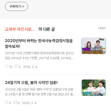
구독하기
더보기
교육부 국민서포터즈
의 다른 글
2020년부터 바뀌는 한국사능력검정시험을
알아보자!
글 내용
2011년 '14만 2천명'이었던 한국사능력검정시험 접수인
원은 2016년 '41만 7천명', 2017년 43만명, 2018년엔
47만 3천명, 작년(2019년)엔 무.려. 51만 5천명으로 50
10
2
2020. 2. 4.
만명을 넘어섰습니다. 올해 2월 실시되는 은 접수 마감 기
간 이전에 전국 52개 권역 시험장의 접수가 모두 마감되었
다고 합니다. 이때 시험에 접수하지 못한 수험생들의 반응
24절기의 으뜸, 봄의 시작인 입춘!
은 흡사 콘서트 티켓팅 하는 것과 같았다며 시험을 응시하
글 내용
지 못한 아쉬움을 드러냈습니다. 이처럼 응시자 급증에 따
2020년 2월 4일은 바로 ‘봄의 시작’인 입춘입니다! 입춘
라서 한국사능력검정시험의 원활한 운영을 위해 시험 횟수
은 24절기 중 첫 번째 절기로 양력 2월 4일 경입니다. 동
를 연차적으로 확대한다고 밝혔습니다. (2019년 4회 ▶ 2
양에서는 이 날부터 봄이라 하며 ‘입춘대길(立春大吉: 입
020년 5회 ▶ 2021년 6회) 또한, 모바일 기기로 원서를
0
0
2020. 2. 4.
춘에 크게 길하다)’과 같이 입춘을 축하하는 문구를 써서 대
접수하는 시스템을 마련하는 등 국민 편의를 위한 서비스
문에 붙이기도 합니다. 24절기는 오래전에 만들어졌지만