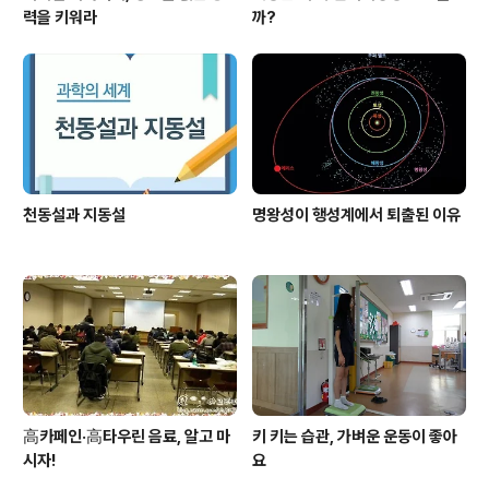
력을 키워라
까?
천동설과 지동설
명왕성이 행성계에서 퇴출된 이유
高카페인·高타우린 음료, 알고 마
키 키는 습관, 가벼운 운동이 좋아
시자!
요