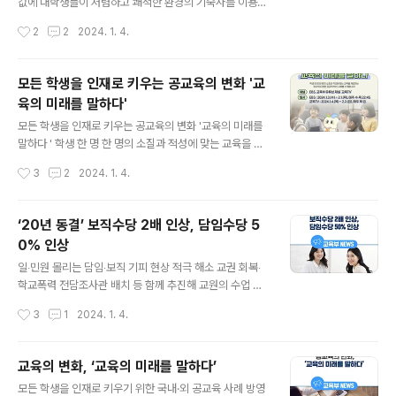
값에 대학생들이 저렴하고 쾌적한 환경의 기숙사를 이용할
수 있도록 도심 내 국‧공유 부지를 활용하여 여러 대학 학생
작성시간
2
2
2024. 1. 4.
들이 공동으로 이용할 수 있는 기숙사 건립을 추진해 왔다. ​
2024년에는 수도권 지역 약 3,200명의 학생들이 월 기
숙사비 10만 원에서 30만 원 수준으로 이용할 수 있는 4
모든 학생을 인재로 키우는 공교육의 변화 '교
개의 기숙사가 착공된다. ​ 2024년 1월 용산에 착공되는
육의 미래를 말하다'
기숙사는 595명의 수도권 대학생을 수용할 수 있는 규모
글 내용
로 월 기숙사비 10만 원 수준(관리비 포함)에서 이용할 수
모든 학생을 인재로 키우는 공교육의 변화 '교육의 미래를
있다. 특히, 용산 기숙사는 서울형 키즈카페, 체육시설 등
말하다 ' 학생 한 명 한 명의 소질과 적성에 맞는 교육을 제
지역주민을 위한 다양한 복지시설이 설치되어 지역의 상생
공하는 국내외 다양한 공교육 혁신사례를 소개합니다!😉
작성시간
3
2
2024. 1. 4.
협력 시설로도 활용될 계획이다. ​ 아울러, 연내에 한국체
✅ 채널 : EBS, 유튜브 채널'교육TV' ✅ 일시 - EBS _202
육..
4.01.03.(수)~02.01.(목),매주 목,금 22:45 - 교육TV _
2024.01.04.(목)~02.02.(금), 매주 목,금 ▶교육TV바
‘20년 동결’ 보직수당 2배 인상, 담임수당 5
로가기 https://youtube.com/@ourmoetv #교육부 #
0% 인상
교육의미래 #공교육혁신사례 #소질과적성 #EBS
글 내용
일‧민원 몰리는 담임‧보직 기피 현상 적극 해소 교권 회복‧
학교폭력 전담조사관 배치 등 함께 추진해 교원의 수업 전
념 여건 조성, 교육현장 정상화 박차 교육부(부총리 겸 교육
작성시간
3
1
2024. 1. 4.
부장관 이주호)는 지난해 10월 윤석열 대통령이 현장교원
과의 간담회에서 약속한 교원 수당 인상을 확정하여 올해 1
월부터 지급하는 등 현장이 변화를 체감할 수 있는 교권 회
교육의 변화, ‘교육의 미래를 말하다’
복 후속조치를 2024년에도 지속 추진해 나갈 것이라고 밝
글 내용
모든 학생을 인재로 키우기 위한 국내·외 공교육 사례 방영
혔다. Ⅰ. 교원 수당 인상 2024년 1월부터 교원의 담임수당,