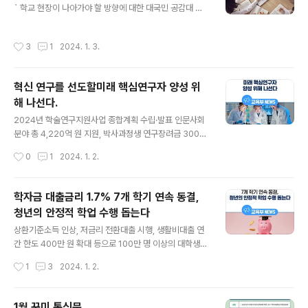
` 학교 현장이 나아가야 할 방향에 대한 대국민 공감대 형
보직수당, 특수교육수당 및 교장‧교감의 직급보조비가 인
성에 기여 교육부(부총리 겸 교육부장관 이주호)는 2024
상된다. 수당명 담임수당 보직수당 특수교육수당 직급보조
년 1월 4일(목)부터 2월 2일(금)까지 교육티브이(교육TV,
비 교장 교감 지급액 13→20만 원 7→15만 원 7→12만
작성시간
3
1
2024. 1. 3.
교육부 유튜브) 등을 통해 ‘교육의 미래를 말하다’ 프로그램
원 40→45만 원 2..
을 방영한다. ‘교육의 미래를 말하다’ 프로그램은 교육부의
교육 개혁 관련 정책을 알리고 대국민 공감대를 형성하기
혁신 연구를 선도할미래 핵심연구자 양성 위
위한 ‘교육 대기획-대한민국, 교육이 희망이다.’의 일환으
해 나선다.
로 기획되었으며, 디지털 대전환 시대를 맞아 학생 한 명 한
글 내용
명의 소질과 적성에 맞는 교육을 제공하는 국내·외 다양한
2024년 학술연구지원사업 종합계획 수립·발표 인문사회
공교육 혁신 사례를 소개한다. 주요 내용은 ‘체육·예술교육
분야 총 4,220억 원 지원, 박사과정생 연구장려금 300명
을 통한 인성교육’, ‘디지털 기반 수업 혁신’, ‘기초학력 증
신규 지원 및 인문사회융합인재양성대학 추가 선정 등 지
작성시간
0
1
2024. 1. 2.
진’, ..
원 확대 이공분야 총 5,147억 원 지원, 석박사과정생 연구
장려금 1,400여명 선정 및 램프(LAMP) 사업 6개교, 첨단
연구개발(R&D) 장비 도입 10개교 신규 선정 등 지원 확대
학자금 대출금리 1.7% 7개 학기 연속 동결,
교육부(부총리 겸 교육부장관 이주호)는 인문사회 및 이공
청년의 안정적 학업 수행 돕는다
분야에 총 9,367억 원을 지원하는 2024년 인문사회·이공
글 내용
분야 학술연구지원사업 종합계획을 수립·발표한다. ​ 인문
상환기준소득 인상, 저금리 전환대출 시행, 생활비대출 연
사회분야 학술연구지원사업 2024년 인문사회분야 학술
간 한도 400만 원 확대 등으로 100만 명 이상의 대학생에
연구지원사업의 예산은 총 4,220억 원(2023년 대비 48
게 1,241억 원의 학자금 상환부담 경감 1월 3일(수)부터
작성시간
1
3
2024. 1. 2.
억 원 증액)으로 국가의 핵심 연구 인력을 육성하고 연구자
신청‧접수 실시, 등록금대출은 4월 25일(목)까지, 생활비
의 창의적 ..
대출은 5월 16일(목)까지 신청 가능 교육부(부총리 겸 교
육부장관 이주호)와 한국장학재단(이사장 배병일)은 202
1월 꾸미 통신문