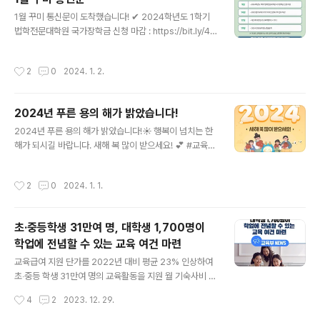
4학년도 1학기 학자금 대출 신청·접수를 1월 3일(수)부터
글 내용
1월 꾸미 통신문이 도착했습니다! ✔ 2024학년도 1학기
실시한다. ​ 학자금대출 신청은 학생 본인의 전자서명 수단
법학전문대학원 국가장학금 신청 마감 : https://bit.ly/48
을 사용하여 한국장학재단 누리집(https://www.kosaf.g
BT6Yj ✔ 2023 알지오매스키즈 디자인 콘테스트 접수
o.kr) 또는 이동통신 앱을 통해 가능하며 등록금 대출은 4
마감 : https://www.algeomath.kr/ ✔ 제21회 대한민
월 25일(목)까지, 생활비 대출은 5월 16일(목)까지로 차이
작성시간
2
0
2024. 1. 2.
국 교육박람회 : https://www.educationkorea.kr/ ✔
가 있으므로 유의해야 한다. 학자금 대출이 필요한 학..
2024 강원 동계청소년올림픽 : https://olympics.co
m/ko/gangwon-2024/ 더 많은 정보는 교육부 누리집
2024년 푸른 용의 해가 밝았습니다!
에서 확인하실 수 있습니다. #교육부 #1월교육일정 #꾸미
글 내용
통신문
2024년 푸른 용의 해가 밝았습니다!☀ 행복이 넘치는 한
해가 되시길 바랍니다. 새해 복 많이 받으세요! 💕 #교육부
#2024년 #갑진년 #새해
작성시간
2
0
2024. 1. 1.
초·중등학생 31만여 명, 대학생 1,700명이
학업에 전념할 수 있는 교육 여건 마련
글 내용
교육급여 지원 단가를 2022년 대비 평균 23% 인상하여
초‧중등 학생 31만여 명의 교육활동을 지원 월 기숙사비 2
0~30만 원대(관리비 포함)로 1,700명의 대학생들에게
작성시간
4
2
2023. 12. 29.
든든한 보금자리 제공 교육부(부총리 겸 교육부장관 이주
호)는 소득격차가 교육격차로 이어지지 않게 초·중등 저소