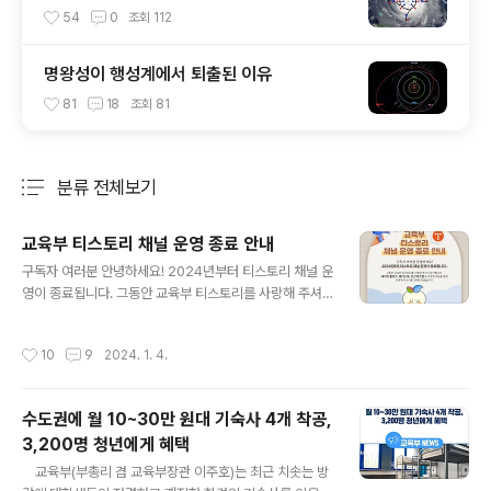
54
0
조회
112
명왕성이 행성계에서 퇴출된 이유
81
18
조회
81
분류 전체보기
주요 글 목록
교육부 티스토리 채널 운영 종료 안내
글 내용
구독자 여러분 안녕하세요! 2024년부터 티스토리 채널 운
영이 종료됩니다. 그동안 교육부 티스토리를 사랑해 주셔
서 감사합니다. 네이버 블로그, 페이스북, 인스타그램 등 다
양한 채널을 통해 교육부의 소식을 전해드리겠습니다.
작성시간
10
9
2024. 1. 4.
수도권에 월 10~30만 원대 기숙사 4개 착공,
3,200명 청년에게 혜택
글 내용
​ ​ ​ ​ 교육부(부총리 겸 교육부장관 이주호)는 최근 치솟는 방