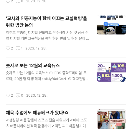
2
0
2023. 12. 28.
사교육 카르텔・부조리 신고 접수 및 조치 현황 등을 논의
(2023. 27억 원 → 2024. 45억 원)으로 공공 입시상담
한다. ≪교원의 사교육업체 관련 겸직허가..
기회 대폭 확대 및 교사들의 상담 역량강화 지원 추진 교육
부(부총리 겸 교육부장관 이주호)와 한국대학교육협의회
‘교사와 인공지능이 함께 이끄는 교실혁명’을
(회장 장제국, 이하 대교협)은 수험생과 학부모의 사교육비
위한 방안 논의
부담을 경감하고 안정적인 대입 준비를 지원하기 위해 대
글 내용
교협 대입상담센터 상담교사단을 통한 공공 입시상담을 강
이주호 부총리, 디지털 선도학교 우수사례 시상 및 상금 수
화한다. 대교협 대입상담센터는 진학지도에 전문성을 갖춘
여 디지털 기반 교육혁신을 통한 현장 변화 및 현장 문제 극
현장 교사로 구성된 대입상담교사단을 통해 전화 및 온라
복 과정 공유, 2024년 현장 안착을 위한 맞춤 교원연수 방
작성시간
2
1
2023. 12. 28.
인 진학 상담을 무료로 제공하고 있다. 이는 학생‧학부모의
안 등 논의 교육부(부총리 겸 교육부장관 이주호)는 12월
소득 수준이나 지역 여건에 상관없이..
29일(금), 서울청사에서 “교사와 인공지능(AI)이 함께 이
끄는 교실혁명 : 변화의 시작, 현장의 목소리”를 주제로 현
숫자로 보는 12월의 교육뉴스
장 교사들을 초청하여 ‘제4차 함께차담회’를 개최한다. 교
글 내용
숫자로 보는 12월의 교육뉴스 ① ‘EBS 중학프리미엄’ 무
육부는 인공지능(AI) 디지털교과서 등 첨단 기술을 활용해
료화, 20만 명 학생 혜택 : bit.ly/4atCxzL ② 학교전담경
학생 개인의 역량과 배움의 속도에 맞는 맞춤 교육을 제공
찰관 105명 증원, 학교·교사, 악성 민원서 벗어나 ‘교육’에
하고, 교사는 수업혁신을 통해 학생의 인성･창의력･협업
역량 집중 : bit.ly/3Nfm3Bc ③ 2024학년도 첨단분야
역량 등을 키워주는 동시에 학생들과의 인간적인 연결을
작성시간
2
0
2023. 12. 28.
대학원 석·박사 정원 582명 증원 : bit.ly/4auDFD6 ④ 에
강화하는 것을 디지털 교육 대전환의 방향으로 추진하고
스오에스(SOS) 장학금, 학생 1,000명 선발 : bit.ly/48y5
있다. 교사와 AI가 협..
pFl ⑤ 교육부가 인증한 진로체험기관 2,736개 운영 : bi
체육 수업에도 에듀테크가 왔다!⚽
t.ly/46LpZRh ⑥ ‘우리 함께, 예술로’ 전국 2,900여 명
글 내용
학생 참가 : bit.ly/47MN4UV #교육부 #12월 #교육뉴스
✔생성형 AI를 활용해 스포츠 전술 세워보기 ✔메타 스포
#EBS #중학프리미엄 #학교전담경찰관 #첨단분야 #대학
츠 애플리케이션 적극 활용하기 ✔직접 피드백을 남기며
원 #에스오에스 #장학금 #진로체험 #학생예..
친구들과 공유하기 ​ 전국 각지의 다양한 선생님들의 성장