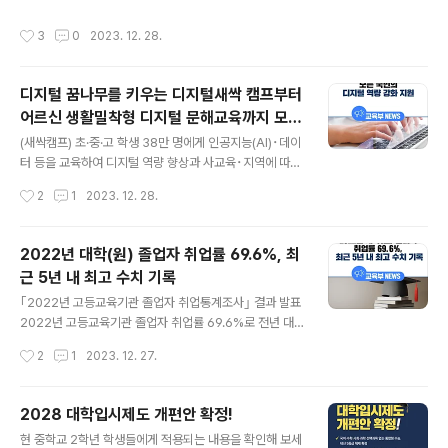
이야기를 만나보세요! ​ 지금 보러가기 👉 https://bit.ly/4
작성시간
3
0
2023. 12. 28.
8b23rP ​ 에듀테크를 적극 활용해 체육 수업을 놀이터로
만들어 주는 세 명의 체육 선생님을 소개합니다! 체육 수업
과 에듀테크의 조합! 1. 생성형 AI를 활용해 스포츠 전술 세
디지털 꿈나무를 키우는 디지털새싹 캠프부터
워보기 2. 메타 스포츠 애플리케이션 적극 활용하기 3. 직
어르신 생활밀착형 디지털 문해교육까지 모든
접 피드백을 남기며 친구들과 공유하기 ​ ​ 잠자는 교실을 깨
글 내용
국민의 디지털 역량 강화 지원
우고 수업을 혁신하기 위한 전국 각지의 다양한 선생님들
(새싹캠프) 초·중·고 학생 38만 명에게 인공지능(AI)･데이
의 성장 이야기를 바로 만나보세요!
터 등을 교육하여 디지털 역량 향상과 사교육･지역에 따른
디지털교육 격차 완화에 기여 (문해교육) ‘23년 8만여 명
작성시간
2
1
2023. 12. 28.
대상으로 성인문해교육지원, 누구도 디지털 시대에 소외되
지 않도록 일상생활에 꼭 필요한 디지털 금융, 키오스크 사
용 등 디지털 문해 신규 지원 교육부(부총리 겸 교육부장관
2022년 대학(원) 졸업자 취업률 69.6%, 최
이주호)는 작년 8월 「디지털 인재양성 종합방안」을 발표하
근 5년 내 최고 수치 기록
면서 희망하는 모든 국민이 디지털 역량을 충분히 갖출 수
글 내용
있도록 초중등교육부터 평생교육까지 디지털 교육을 강화
｢2022년 고등교육기관 졸업자 취업통계조사｣ 결과 발표
할 계획임을 밝힌 바 있다. 우선 초·중등학생들의 디지털 역
2022년 고등교육기관 졸업자 취업률 69.6%로 전년 대
량 강화를 위해서는 작년 겨울방학부터 현재까지 1년간 17
비 1.9%p 상승 2021년 졸업자 취업 후 1년 내 이동률 21.
작성시간
2
1
2023. 12. 27.
개 시·도교육청, 한국과학창의재단과 함께 디지털새싹 캠
8%, 전년대비 1.1%p 상승 교육부(부총리 겸 교육부장관
프를 운영해 오고 있다. ..
이주호)와 한국교육개발원(원장 대행 임후남)은 12월 28
일(목) ｢2022년 고등교육기관 졸업자 취업통계조사｣ 결
2028 대학입시제도 개편안 확정!
과를 발표한다. 이번 조사는 전국 고등교육기관*의 2022
글 내용
현 중학교 2학년 학생들에게 적용되는 내용을 확인해 보세
년 2월과 2021년 8월 졸업자 55만 8,039명을 대상으