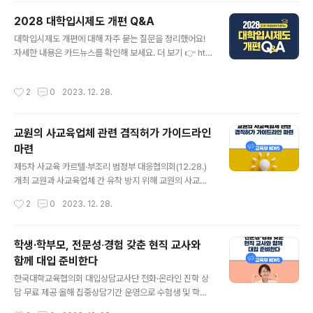
득층 학생에게 교육급여를 지원하고, 대학생의 주거비 부
2028 대학입시제도 개편 Q&A
담 완화를 위해 저렴하고 질높은 행복기숙사(연합) 건립을
글 내용
대학입시제도 개편에 대해 자주 묻는 질문을 정리했어요!
추진하고 있다. 교육급여 지원 확대로 저소득층 교육비 부
자세한 내용은 카드뉴스를 확인해 보세요. 더 보기 👉 htt
담 경감 교육급여는 ｢국민기초생활보장법｣에 따라 소득인
ps://bit.ly/41yLcNn Q1. 수능에서 심화수학이 제외되면
정액이 기준 중위소득 50% 이하인 가구의 초‧중‧고 학생
서, 학생들은 더 이상 고등학교에서 미적분과 기하를 학습
에게 교육비를 지원하는 복지제도이다. 2023년에는 202
작성시간
2
0
2023. 12. 28.
하지 않게 되나요? 일부에서 미적분과 기하를 전혀 배우지
2년 보다 9천 여명 늘어난 31만 9천여 명의 저소득층 학
않게 된다는 우려가 제기되고 있으나, 이는 오해입니다. 수
생들이 교육급여 수급자로 선정되었..
능에 출제되는 '미적분Ⅰ'에도 미분계수, 도함수, 부정적분,
교원의 사교육업체 관련 겸직허가 가이드라인
정적분 등 미적분의 내용이 포함되어 있으며, 모든 고등학
마련
생들이 배우는 '공통수학'에서 도형의 방정식 등 기하 관련
글 내용
기본 개념을 학습할 수 있습니다. Q2. 수능 수학의 시험 범
제5차 사교육 카르텔·부조리 범정부 대응협의회(12.28.)
위가 좁아지면서 난이도가 높아질까요? 수능 수학의 출제
개최 교원과 사교육업체 간 유착 방지 위해 교원의 사교육
과목 수는 현행 수능과 동일하게 3과목으로 시험 범위가
업체 관련 겸직허가 가이드라인 마련, 겸직활동 등이 금지
작성시간
2
0
2023. 12. 28.
좁아지지 않..
되는 사교육업체 범위 기준을 명확하게 제시 미인가 교육
시설 실태점검, 관계기관 추진 현황 등 사교육 카르텔・부
조리 신고센터 접수 및 조치 현황 논의 교육부(부총리 겸 교
학생·학부모, 전문성‧경험 갖춘 현직 교사와
육부장관 이주호)는 12월 28일(목), 서울청사에서 오석환
함께 대입 준비한다
교육부차관 주재로 제5차 사교육 카르텔‧부조리 범정부 대
글 내용
응협의회를 개최한다. 이번 협의회에는 공정거래위원회,
한국대학교육협의회 대입상담교사단 전화·온라인 진학 상
경찰청, 시도교육청, 한국인터넷광고재단 등 관계기관이
담 무료 제공 올해 집중상담기간 운영으로 수험생 및 학부
참여하여 교원의 사교육업체 관련 겸직허가 가이드라인,
모 대상 약 53,000건 상담 제공 대입상담센터 예산 증액
작성시간