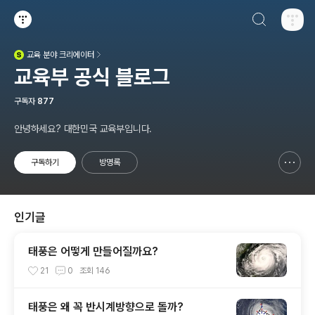
검색하기
티스토리
교육
분야 크리에이터
(새창열림)
교육부 공식 블로그
구독자
877
안녕하세요? 대한민국 교육부입니다.
구독하기
방명록
신고하기 레이어
열기
인기글
태풍은 어떻게 만들어질까요?
21
0
조회
146
태풍은 왜 꼭 반시계방향으로 돌까?