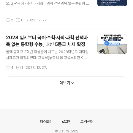
요. :) ✔국어ㆍ수학ㆍ사회ㆍ과학 선택과목 없는 통합형 수
로, 2022년 12월 31일 기준 취업 및 진학 현황과 취업 준
능, 내신 5등급 체제 확정 ✔수능시험 출제에서 '심화수학
비기간, 급여 수준 등 7개 항목**의 취업 상세정보를 조사
(미적분IIㆍ기하)' 제외 ✔고교 내신에서 사회ㆍ과학 융합
한 결과이다. 이를 위해, 국민건강보험공단, 국세청, 병무
작성시간
2
0
2023. 12. 27.
선택과목은 상대평가 석차등급 미기재 ✔장기적으로 수능
청, 해양수산부, 농림축산식품부 등 14개 기관의 공공 ..
수학ㆍ사회ㆍ과학, 내신 사교육 경감 기대 자세히 보기 👉
https://bit.ly/41yLcNn #교육부 #2028대학입시제도
2028 입시부터 국어·수학·사회·과학 선택과
#대입제도 #개편안확정
목 없는 통합형 수능, 내신 5등급 체제 확정
글 내용
올해 중학교 2학년 학생들이 치르는 2028학년도 대학입
시제도가 확정되었다. 교육부(부총리 겸 교육부장관 이주
호)는 지난 10월 10일(화) 「2028 대학입시제도 개편 시
작성시간
4
1
2023. 12. 27.
안」(이하 ‘시안’)을 발표하고, 국가교육위원회(위원장 이배
용)에 의견 수렴을 요청하였으며, 국가교육위원회는 시안
에 대하여 심층 논의를 거쳐 지난 12월 22일(금) 심의·의
더보기
결한 바 있다. 교육부는 시안의 핵심적인 내용은 유지하면
서도 국가교육위원회의 의결 내용을 존중하여 시안 중 일
부를 조정한 ‘2028 대학입시제도 개편안’을 확정하였다.
2028 대학입시제도 개편 시안 개요 당초 교육부는 2025
년부터 고교학점제로 공부하는 학생들이 미래를 대비할 수
있게 수능 및 내신 평가방식 개선에 방점을 둔 시안을 마련
의안내
티스토리
로그인
고객센터
하였다. 먼저, 통합형·융합..
© Daum Corp.